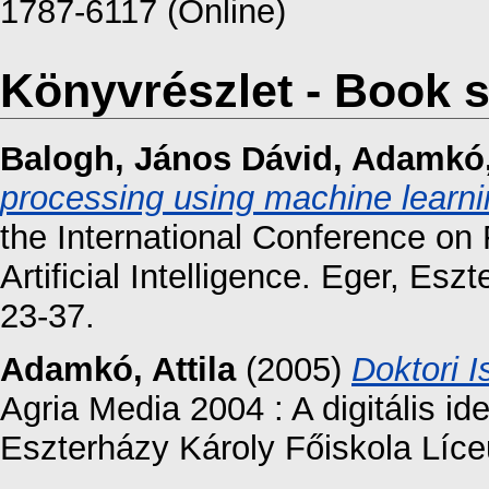
1787-6117 (Online)
Könyvrészlet - Book s
Balogh, János Dávid
,
Adamkó, 
processing using machine learni
the International Conference o
Artificial Intelligence. Eger, Esz
23-37.
Adamkó, Attila
(2005)
Doktori 
Agria Media 2004 : A digitális id
Eszterházy Károly Főiskola Líc