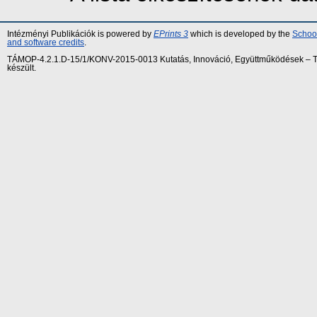
Intézményi Publikációk is powered by
EPrints 3
which is developed by the
School
and software credits
.
TÁMOP-4.2.1.D-15/1/KONV-2015-0013 Kutatás, Innováció, Együttműködések – Tár
készült.