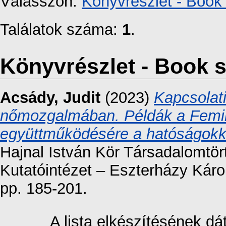
Válasszon:
Könyvrészlet - Book 
Találatok száma:
1
.
Könyvrészlet - Book s
Acsády, Judit
(2023)
Kapcsolati
nőmozgalmában. Példák a Femin
együttműködésére a hatóságokk
Hajnal István Kör Társadalomtört
Kutatóintézet – Eszterházy Kár
pp. 185-201.
A lista elkészítésének d