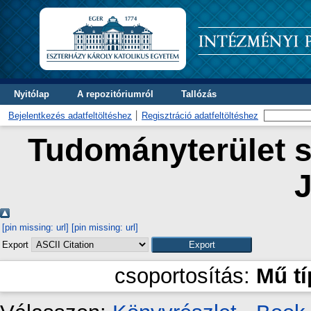
Nyitólap
A repozitóriumról
Tallózás
Bejelentkezés adatfeltöltéshez
Regisztráció adatfeltöltéshez
Tudományterület sz
J
[pin missing: url]
[pin missing: url]
Export
csoportosítás:
Mű t