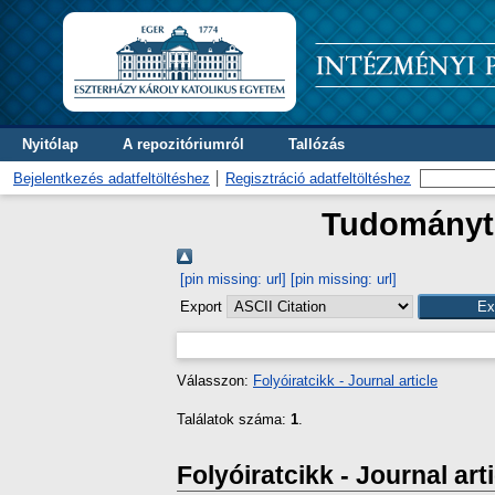
Nyitólap
A repozitóriumról
Tallózás
Bejelentkezés adatfeltöltéshez
Regisztráció adatfeltöltéshez
Tudományte
[pin missing: url]
[pin missing: url]
Export
Válasszon:
Folyóiratcikk - Journal article
Találatok száma:
1
.
Folyóiratcikk - Journal art