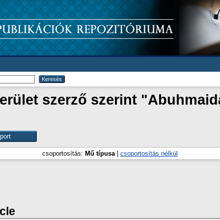
rület szerző szerint "
Abuhmaida
csoportosítás:
Mű típusa
|
csoportosítás nélkül
icle