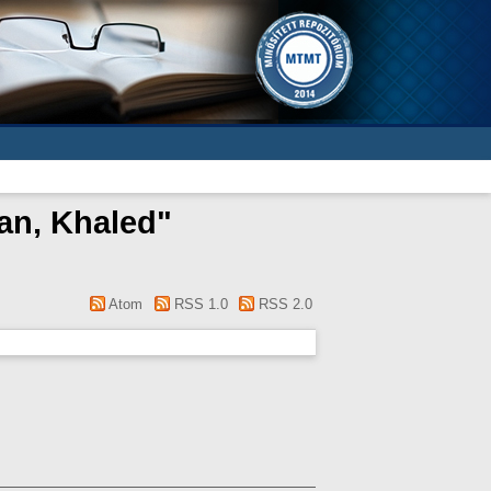
n, Khaled
"
Atom
RSS 1.0
RSS 2.0