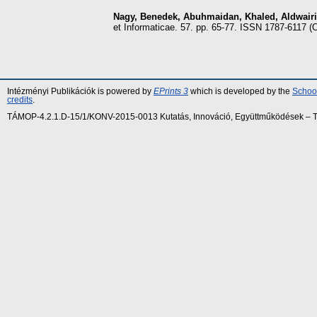
Nagy, Benedek
,
Abuhmaidan, Khaled
,
Aldwair
et Informaticae. 57. pp. 65-77. ISSN 1787-6117 (O
Intézményi Publikációk is powered by
EPrints 3
which is developed by the
School
credits
.
TÁMOP-4.2.1.D-15/1/KONV-2015-0013 Kutatás, Innováció, Együttműködések – Tár