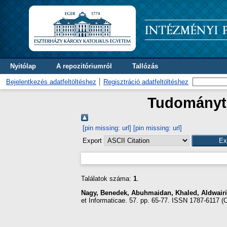
Nyitólap
A repozitóriumról
Tallózás
Bejelentkezés adatfeltöltéshez
Regisztráció adatfeltöltéshez
Tudományte
[pin missing: url]
[pin missing: url]
Export
Találatok száma:
1
.
Nagy, Benedek
,
Abuhmaidan, Khaled
,
Aldwair
et Informaticae. 57. pp. 65-77. ISSN 1787-6117 (O