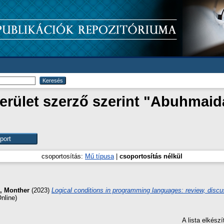
rület szerző szerint "
Abuhmaida
csoportosítás:
Mű típusa
|
csoportosítás nélkül
i, Monther
(2023)
Logical conditions in programming languages: review, discu
nline)
A lista elkés