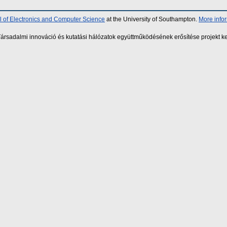
 of Electronics and Computer Science
at the University of Southampton.
More info
sadalmi innováció és kutatási hálózatok együttműködésének erősítése projekt ke