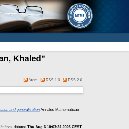
n, Khaled
"
Atom
RSS 1.0
RSS 2.0
ssion and generalization
Annales Mathematicae
zítésének dátuma
Thu Aug 6 10:03:24 2026 CEST
.