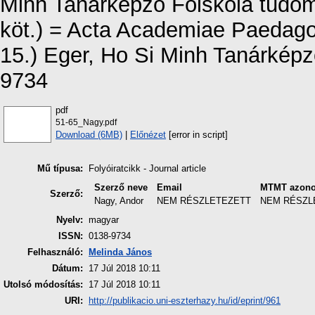
Minh Tanárképző Főiskola tudom
köt.) = Acta Academiae Paedago
15.) Eger, Ho Si Minh Tanárképz
9734
pdf
51-65_Nagy.pdf
Download (6MB)
|
Előnézet
[error in script]
Mű típusa:
Folyóiratcikk - Journal article
Szerző neve
Email
MTMT azono
Szerző:
Nagy, Andor
NEM RÉSZLETEZETT
NEM RÉSZL
Nyelv:
magyar
ISSN:
0138-9734
Felhasználó:
Melinda János
Dátum:
17 Júl 2018 10:11
Utolsó módosítás:
17 Júl 2018 10:11
URI:
http://publikacio.uni-eszterhazy.hu/id/eprint/961