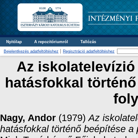
Nyitólap
A repozitóriumról
Tallózás
Bejelentkezés adatfeltöltéshez
Regisztráció adatfeltöltéshez
Az iskolatelevízi
hatásfokkal történő
fol
Nagy, Andor
(1979)
Az iskolate
hatásfokkal történő beépítése a