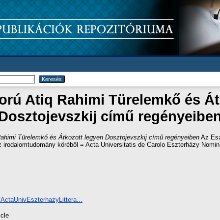
orú Atiq Rahimi Türelemkő és Át
Dosztojevszkij című regényeibe
Rahimi Türelemkő és Átkozott legyen Dosztojevszkij című regényeiben
Az Esz
z irodalomtudomány köréből = Acta Universitatis de Carolo Eszterházy Nomina
/ActaUnivEszterhazyLittera...
icle