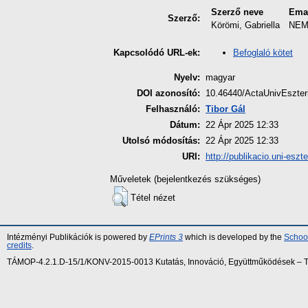
Szerző neve
Ema
Szerző:
Körömi, Gabriella
NEM
Befoglaló kötet
Kapcsolódó URL-ek:
Nyelv:
magyar
DOI azonosító:
10.46440/ActaUnivEszter
Felhasználó:
Tibor Gál
Dátum:
22 Ápr 2025 12:33
Utolsó módosítás:
22 Ápr 2025 12:33
URI:
http://publikacio.uni-eszt
Műveletek (bejelentkezés szükséges)
Tétel nézet
Intézményi Publikációk is powered by
EPrints 3
which is developed by the
School
credits
.
TÁMOP-4.2.1.D-15/1/KONV-2015-0013 Kutatás, Innováció, Együttműködések – Tár