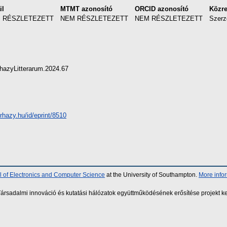
il
MTMT azonosító
ORCID azonosító
Közr
 RÉSZLETEZETT
NEM RÉSZLETEZETT
NEM RÉSZLETEZETT
Szerz
hazyLitterarum.2024.67
erhazy.hu/id/eprint/8510
 of Electronics and Computer Science
at the University of Southampton.
More info
sadalmi innováció és kutatási hálózatok együttműködésének erősítése projekt ke