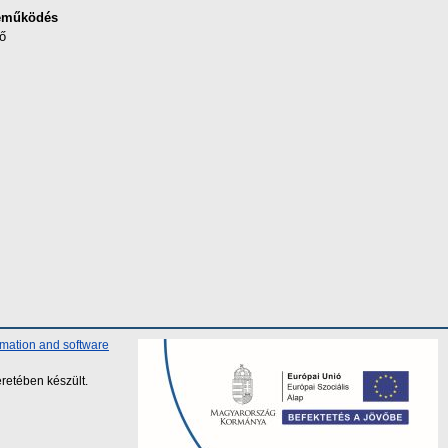
eműködés
ő
rmation and software
retében készült.