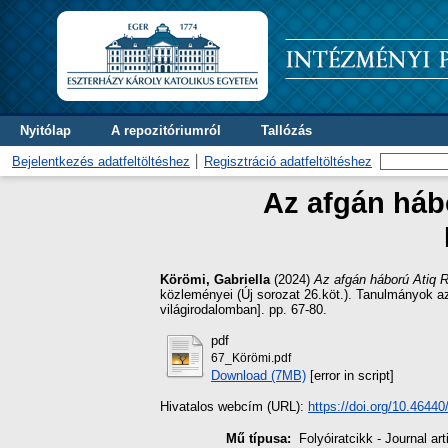
Nyitólap
A repozitóriumról
Tallózás
Bejelentkezés adatfeltöltéshez
Regisztráció adatfeltöltéshez
Az afgán háb
Körömi, Gabriella
(2024)
Az afgán háború Atiq 
közleményei (Új sorozat 26.köt.). Tanulmányok a
világirodalomban]. pp. 67-80.
pdf
67_Körömi.pdf
Download (7MB)
[error in script]
Hivatalos webcím (URL):
https://doi.org/10.46440
Mű típusa:
Folyóiratcikk - Journal art