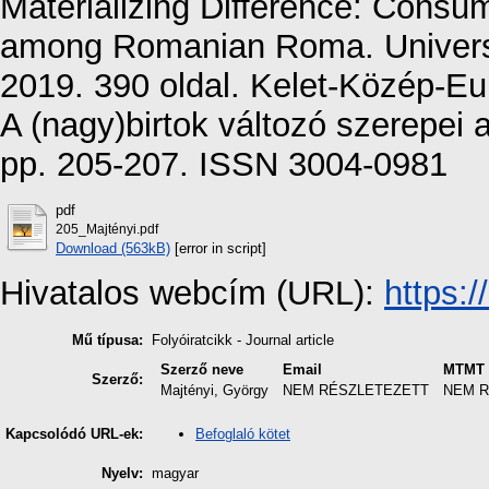
Materializing Difference: Consume
among Romanian Roma. Universi
2019. 390 oldal. Kelet-Közép-Eu
A (nagy)birtok változó szerepei a
pp. 205-207. ISSN 3004-0981
pdf
205_Majtényi.pdf
Download (563kB)
[error in script]
Hivatalos webcím (URL):
https:
Mű típusa:
Folyóiratcikk - Journal article
Szerző neve
Email
MTMT 
Szerző:
Majtényi, György
NEM RÉSZLETEZETT
NEM 
Befoglaló kötet
Kapcsolódó URL-ek:
Nyelv:
magyar