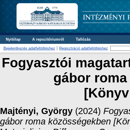
Nyitólap
A repozitóriumról
Tallózás
Bejelentkezés adatfeltöltéshez
Regisztráció adatfeltöltéshez
Fogyasztói magatartá
gábor roma
[Könyv
Majtényi, György
(2024)
Fogyas
gábor roma közösségekben [Kön