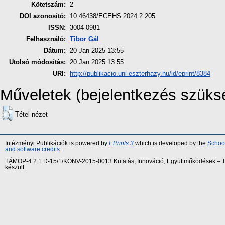
Kötetszám:
2
DOI azonosító:
10.46438/ECEHS.2024.2.205
ISSN:
3004-0981
Felhasználó:
Tibor Gál
Dátum:
20 Jan 2025 13:55
Utolsó módosítás:
20 Jan 2025 13:55
URI:
http://publikacio.uni-eszterhazy.hu/id/eprint/8384
Műveletek (bejelentkezés szüks
Tétel nézet
Intézményi Publikációk is powered by
EPrints 3
which is developed by the
School
and software credits
.
TÁMOP-4.2.1.D-15/1/KONV-2015-0013 Kutatás, Innováció, Együttműködések – Tár
készült.