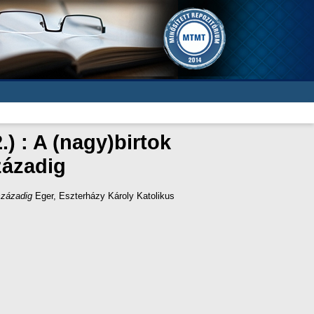
) : A (nagy)birtok
zázadig
századig
Eger, Eszterházy Károly Katolikus