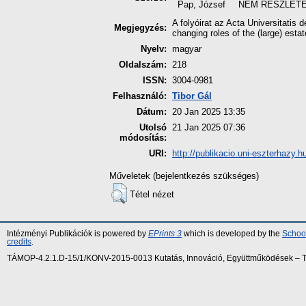
Pap, József
NEM RÉSZLET
A folyóirat az Acta Universitatis
Megjegyzés:
changing roles of the (large) esta
Nyelv:
magyar
Oldalszám:
218
ISSN:
3004-0981
Felhasználó:
Tibor Gál
Dátum:
20 Jan 2025 13:35
Utolsó
21 Jan 2025 07:36
módosítás:
URI:
http://publikacio.uni-eszterhazy.hu
Műveletek (bejelentkezés szükséges)
Tétel nézet
Intézményi Publikációk is powered by
EPrints 3
which is developed by the
School
credits
.
TÁMOP-4.2.1.D-15/1/KONV-2015-0013 Kutatás, Innováció, Együttműködések – Tár