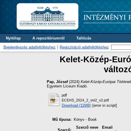
Nyitólap
A repozitóriumról
Tallózás
Bejelentkezés adatfeltöltéshez
Regisztráció adatfeltöltéshez
Kelet-Közép-Európ
változ
Pap, József
(2024)
Kelet-Közép-Európai Történelm
Egyetem Líceum Kiadó.
pdf
ECEHS_2024_2_vol2_v2.pdf
Download (11MB)
[error in script]
Mű típusa:
Könyv - Book
Szerző neve
Email
Szerző: