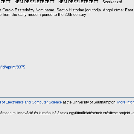
EZETT
NEM RÉSZLETEZETT
NEM RÉSZLETEZETT
Szerkesztő
 de Carolo Eszterházy Nominatae. Sectio Historiae jogutódja. Angol címe: East
te from the early modern period to the 20th century
/id/eprint/8375
 of Electronics and Computer Science
at the University of Southampton.
More info
sadalmi innováció és kutatási hálózatok együttműködésének erősítése projekt ke