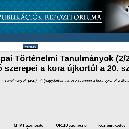
ai Történelmi Tanulmányok (2/2.
ó szerepei a kora újkortól a 20. s
i Tanulmányok (2/2.) : A (nagy)birtok változó szerepei a kora újkortól a 20. 
MTMT azonosító
ORCID azonosító
Közreműködés