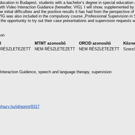
ucation in Budapest, students with a bachelor’s degree in special education 
with Video Interaction Guidance (hereafter, VIG). I will show, supplemented 
he initial difficulties and the positive results it has had from the perspective o
 VIG was also included in the compulsory course „Professional Supervision in
the opportunity to try out their case presentations and supervision requests w
ion
l
MTMT azonosító
ORCID azonosító
Közr
 RÉSZLETEZETT
NEM RÉSZLETEZETT
NEM RÉSZLETEZETT
Szerz
 Interaction Guidence, speech and language therapy, supervision
erhazy.hu/id/eprint/8317