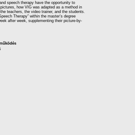
and speech therapy have the opportunity to
by pictures, how VIG was adapted as a method in
f the teachers, the video trainer, and the students.
 Speech Therapy” within the master’s degree
eek after week, supplementing their picture-by-
eműködés
ő