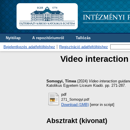
Nyitólap
A repozitóriumról
Tallózás
Bejelentkezés adatfeltöltéshez
Regisztráció adatfeltöltéshez
Video interaction
Somogyi, Tímea
(2024)
Video interaction guida
Katolikus Egyetem Líceum Kiadó. pp. 271-287.
pdf
271_Somogyi.pdf
Download (1MB)
[error in script]
Absztrakt (kivonat)