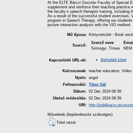
At the ELTE Bárczi Gusztáv Faculty of Special Ed
supplement and reinforce their teaching practice 
the faculty’s speech therapist training, including t
As a result of the successful student exercises,
program in Speech Therapy, offering our students 
picture interaction analysis with the VIG method.
Mű típusa:
Könyvrészlet - Book sect
Szerző neve
Emai
Szerző:
Somogyi, Tímea
NEM
Befoglaló kötet
Kapcsolódó URL-ek:
Kulcsszavak:
teacher education, Video
Nyelv:
angol
Felhasználó:
Tibor Gál
Dátum:
02 Dec 2024 08:39
Utolsó módosítás:
02 Dec 2024 08:39
URI:
http://publikacio.uni-eszt
Műveletek (bejelentkezés szükséges)
Tétel nézet