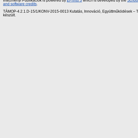
Intézményi Publikációk is powered by
EPrints 3
which is developed by the
School
and software credits
.
TÁMOP-4.2.1.D-15/1/KONV-2015-0013 Kutatás, Innováció, Együttműködések – Tár
készült.