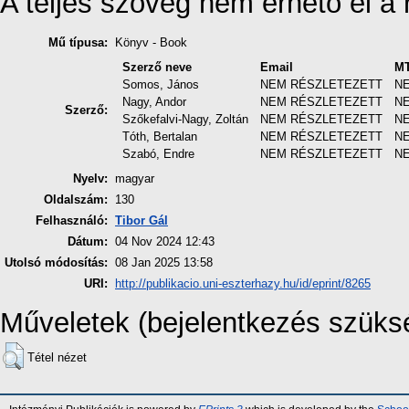
A teljes szöveg nem érhető el a r
Mű típusa:
Könyv - Book
Szerző neve
Email
MT
Somos, János
NEM RÉSZLETEZETT
N
Nagy, Andor
NEM RÉSZLETEZETT
N
Szerző:
Szőkefalvi-Nagy, Zoltán
NEM RÉSZLETEZETT
N
Tóth, Bertalan
NEM RÉSZLETEZETT
N
Szabó, Endre
NEM RÉSZLETEZETT
N
Nyelv:
magyar
Oldalszám:
130
Felhasználó:
Tibor Gál
Dátum:
04 Nov 2024 12:43
Utolsó módosítás:
08 Jan 2025 13:58
URI:
http://publikacio.uni-eszterhazy.hu/id/eprint/8265
Műveletek (bejelentkezés szüks
Tétel nézet