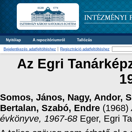
Nyitólap
A repozitóriumról
Tallózás
Bejelentkezés adatfeltöltéshez
Regisztráció adatfeltöltéshez
Az Egri Tanárkép
1
Somos, János
,
Nagy, Andor
,
S
Bertalan
,
Szabó, Endre
(1968)
évkönyve, 1967-68
Eger, Egri T