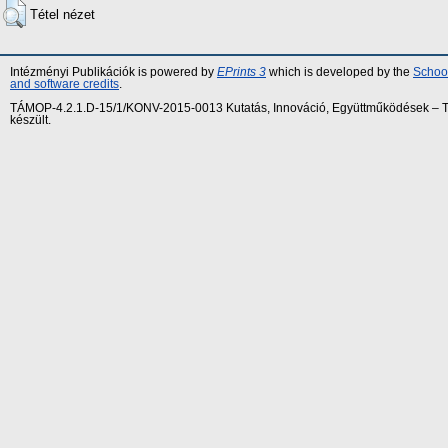
Tétel nézet
Intézményi Publikációk is powered by
EPrints 3
which is developed by the
School
and software credits
.
TÁMOP-4.2.1.D-15/1/KONV-2015-0013 Kutatás, Innováció, Együttműködések – Tár
készült.