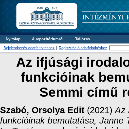
Nyitólap
A repozitóriumról
Tallózás
Bejelentkezés adatfeltöltéshez
Regisztráció adatfeltöltéshez
Az ifjúsági iroda
funkcióinak bemu
Semmi című r
Szabó, Orsolya Edit
(2021)
Az 
funkcióinak bemutatása, Janne 