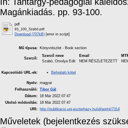
In: Tantárgy-pedagógiai kaleido
Magánkiadás. pp. 93-100.
pdf
93_100_Szabó.pdf
Download (707kB)
[error in script]
Mű típusa:
Könyvrészlet - Book section
Szerző neve
Email
MTM
Szerző:
Szabó, Orsolya Edit
NEM RÉSZLETEZETT
NE
Befoglaló kötet
Kapcsolódó URL-ek:
Nyelv:
magyar
Felhasználó:
Tibor Gál
Dátum:
18 Már 2022 07:47
Utolsó módosítás:
18 Már 2022 07:47
URI:
http://publikacio.uni-eszterhazy.hu/id/eprint/7314
Műveletek (bejelentkezés szüks