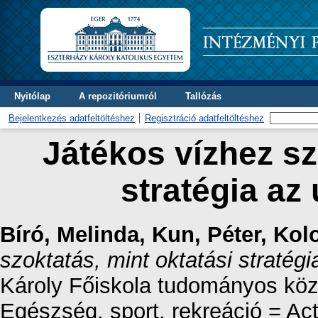
Nyitólap
A repozitóriumról
Tallózás
Bejelentkezés adatfeltöltéshez
Regisztráció adatfeltöltéshez
Játékos vízhez sz
stratégia az
Bíró, Melinda
,
Kun, Péter
,
Kolo
szoktatás, mint oktatási stratég
Károly Főiskola tudományos közl
Egészség, sport, rekreáció = Ac