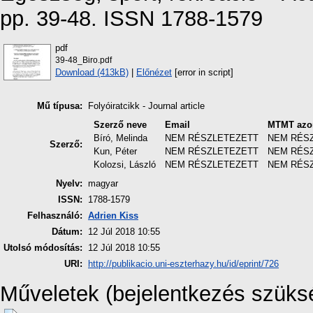
pp. 39-48. ISSN 1788-1579
pdf
39-48_Biro.pdf
Download (413kB)
|
Előnézet
[error in script]
Mű típusa:
Folyóiratcikk - Journal article
Szerző neve
Email
MTMT azo
Bíró, Melinda
NEM RÉSZLETEZETT
NEM RÉS
Szerző:
Kun, Péter
NEM RÉSZLETEZETT
NEM RÉS
Kolozsi, László
NEM RÉSZLETEZETT
NEM RÉS
Nyelv:
magyar
ISSN:
1788-1579
Felhasználó:
Adrien Kiss
Dátum:
12 Júl 2018 10:55
Utolsó módosítás:
12 Júl 2018 10:55
URI:
http://publikacio.uni-eszterhazy.hu/id/eprint/726
Műveletek (bejelentkezés szüks