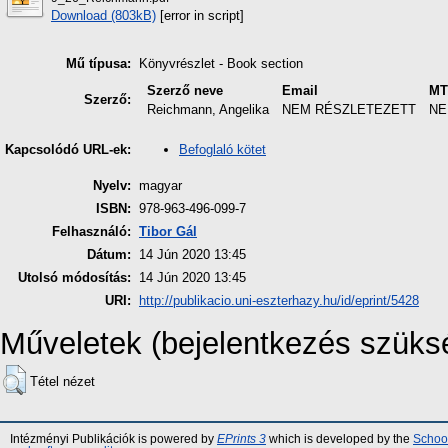
Download (803kB)
[error in script]
Mű típusa:
Könyvrészlet - Book section
Szerző neve
Email
MT
Szerző:
Reichmann, Angelika
NEM RÉSZLETEZETT
NE
Befoglaló kötet
Kapcsolódó URL-ek:
Nyelv:
magyar
ISBN:
978-963-496-099-7
Felhasználó:
Tibor Gál
Dátum:
14 Jún 2020 13:45
Utolsó módosítás:
14 Jún 2020 13:45
URI:
http://publikacio.uni-eszterhazy.hu/id/eprint/5428
Műveletek (bejelentkezés szüks
Tétel nézet
Intézményi Publikációk is powered by
EPrints 3
which is developed by the
School