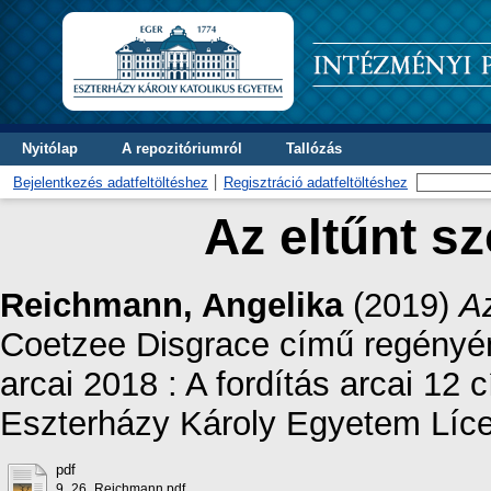
Nyitólap
A repozitóriumról
Tallózás
Bejelentkezés adatfeltöltéshez
Regisztráció adatfeltöltéshez
Az eltűnt 
Reichmann, Angelika
(2019)
A
Coetzee Disgrace című regényéne
arcai 2018 : A fordítás arcai 12
Eszterházy Károly Egyetem Líce
pdf
9_26_Reichmann.pdf