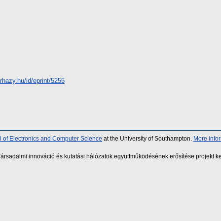
erhazy.hu/id/eprint/5255
 of Electronics and Computer Science
at the University of Southampton.
More info
sadalmi innováció és kutatási hálózatok együttműködésének erősítése projekt ke