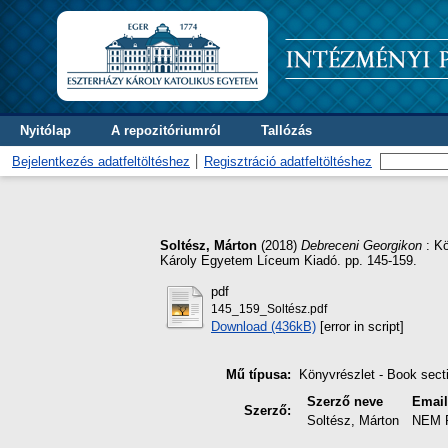
Nyitólap
A repozitóriumról
Tallózás
Bejelentkezés adatfeltöltéshez
Regisztráció adatfeltöltéshez
Soltész, Márton
(2018)
Debreceni Georgikon
: Kö
Károly Egyetem Líceum Kiadó. pp. 145-159.
pdf
145_159_Soltész.pdf
Download (436kB)
[error in script]
Mű típusa:
Könyvrészlet - Book sect
Szerző neve
Emai
Szerző:
Soltész, Márton
NEM 