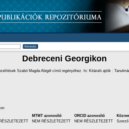
Debreceni Georgikon
zelítések Szabó Magda Abigél című regényéhez. In: Kitáruló ajtók : Tanul
ion
l
MTMT azonosító
ORCID azonosító
Közre
RÉSZLETEZETT
NEM RÉSZLETEZETT
NEM RÉSZLETEZETT
Szerző