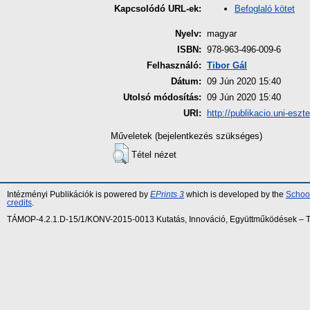
Befoglaló kötet
Kapcsolódó URL-ek:
Nyelv:
magyar
ISBN:
978-963-496-009-6
Felhasználó:
Tibor Gál
Dátum:
09 Jún 2020 15:40
Utolsó módosítás:
09 Jún 2020 15:40
URI:
http://publikacio.uni-eszt
Műveletek (bejelentkezés szükséges)
Tétel nézet
Intézményi Publikációk is powered by
EPrints 3
which is developed by the
School
credits
.
TÁMOP-4.2.1.D-15/1/KONV-2015-0013 Kutatás, Innováció, Együttműködések – Tár