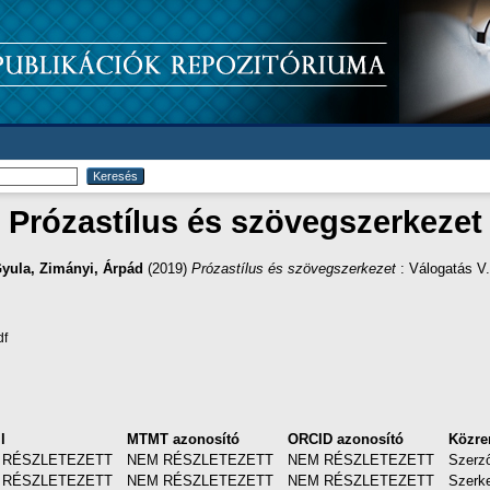
Prózastílus és szövegszerkezet
Gyula
,
Zimányi, Árpád
(2019)
Prózastílus és szövegszerkezet
: Válogatás V.
df
l
MTMT azonosító
ORCID azonosító
Közr
 RÉSZLETEZETT
NEM RÉSZLETEZETT
NEM RÉSZLETEZETT
Szerz
 RÉSZLETEZETT
NEM RÉSZLETEZETT
NEM RÉSZLETEZETT
Szerk