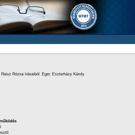
 Raisz Rózsa írásaiból. Eger, Eszterházy Károly
eműködés
ő
esztő