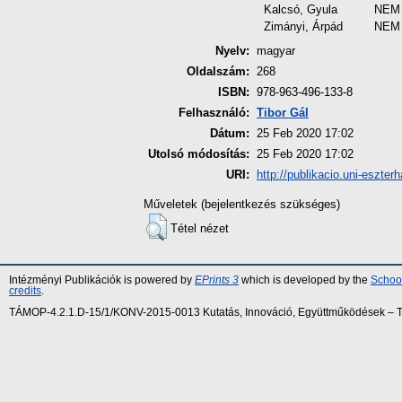
Kalcsó, Gyula
NEM
Zimányi, Árpád
NEM
Nyelv:
magyar
Oldalszám:
268
ISBN:
978-963-496-133-8
Felhasználó:
Tibor Gál
Dátum:
25 Feb 2020 17:02
Utolsó módosítás:
25 Feb 2020 17:02
URI:
http://publikacio.uni-eszter
Műveletek (bejelentkezés szükséges)
Tétel nézet
Intézményi Publikációk is powered by
EPrints 3
which is developed by the
School
credits
.
TÁMOP-4.2.1.D-15/1/KONV-2015-0013 Kutatás, Innováció, Együttműködések – Tár