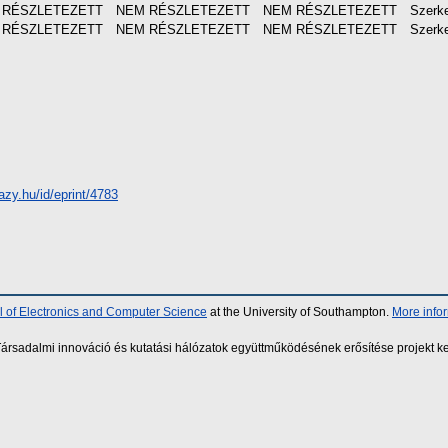
 RÉSZLETEZETT
NEM RÉSZLETEZETT
NEM RÉSZLETEZETT
Szerk
 RÉSZLETEZETT
NEM RÉSZLETEZETT
NEM RÉSZLETEZETT
Szerk
hazy.hu/id/eprint/4783
 of Electronics and Computer Science
at the University of Southampton.
More info
sadalmi innováció és kutatási hálózatok együttműködésének erősítése projekt ke