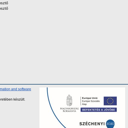
esztő
esztő
rmation and software
retében készült.