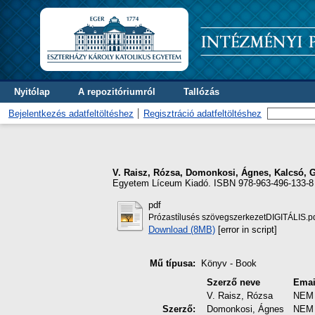
Nyitólap
A repozitóriumról
Tallózás
Bejelentkezés adatfeltöltéshez
Regisztráció adatfeltöltéshez
V. Raisz, Rózsa
,
Domonkosi, Ágnes
,
Kalcsó, 
Egyetem Líceum Kiadó. ISBN 978-963-496-133-8
pdf
Prózastílusés szövegszerkezetDIGITÁLIS.p
Download (8MB)
[error in script]
Mű típusa:
Könyv - Book
Szerző neve
Emai
V. Raisz, Rózsa
NEM
Szerző:
Domonkosi, Ágnes
NEM