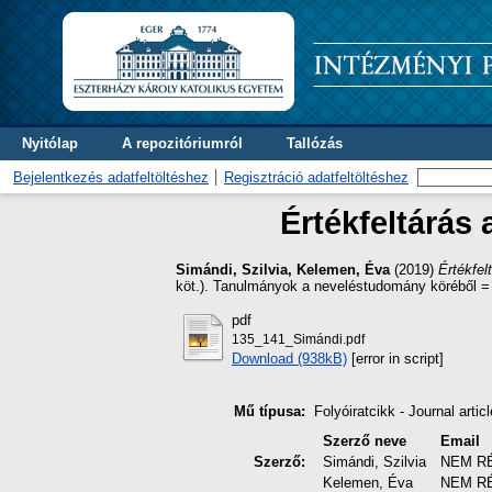
Nyitólap
A repozitóriumról
Tallózás
Bejelentkezés adatfeltöltéshez
Regisztráció adatfeltöltéshez
Értékfeltárá
Simándi, Szilvia
,
Kelemen, Éva
(2019)
Értékfe
köt.). Tanulmányok a neveléstudomány köréből =
pdf
135_141_Simándi.pdf
Download (938kB)
[error in script]
Mű típusa:
Folyóiratcikk - Journal articl
Szerző neve
Email
Szerző:
Simándi, Szilvia
NEM R
Kelemen, Éva
NEM R