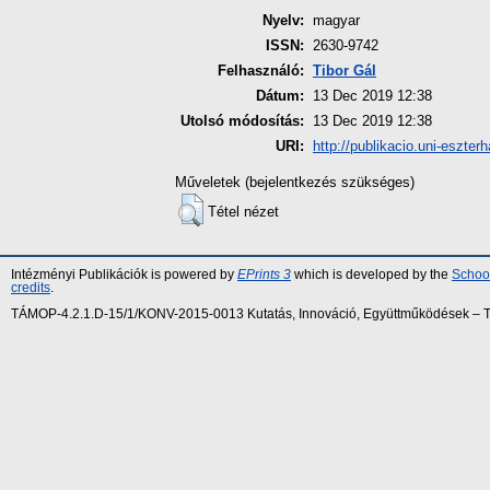
Nyelv:
magyar
ISSN:
2630-9742
Felhasználó:
Tibor Gál
Dátum:
13 Dec 2019 12:38
Utolsó módosítás:
13 Dec 2019 12:38
URI:
http://publikacio.uni-eszter
Műveletek (bejelentkezés szükséges)
Tétel nézet
Intézményi Publikációk is powered by
EPrints 3
which is developed by the
School
credits
.
TÁMOP-4.2.1.D-15/1/KONV-2015-0013 Kutatás, Innováció, Együttműködések – Tár