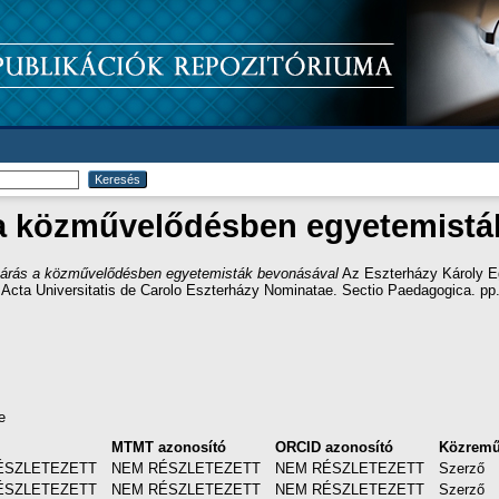
s a közművelődésben egyetemistá
ltárás a közművelődésben egyetemisták bevonásával
Az Eszterházy Károly E
 Acta Universitatis de Carolo Eszterházy Nominatae. Sectio Paedagogica. p
e
MTMT azonosító
ORCID azonosító
Közrem
ÉSZLETEZETT
NEM RÉSZLETEZETT
NEM RÉSZLETEZETT
Szerző
ÉSZLETEZETT
NEM RÉSZLETEZETT
NEM RÉSZLETEZETT
Szerző