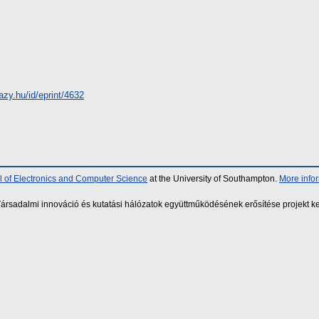
hazy.hu/id/eprint/4632
 of Electronics and Computer Science
at the University of Southampton.
More info
sadalmi innováció és kutatási hálózatok együttműködésének erősítése projekt ke