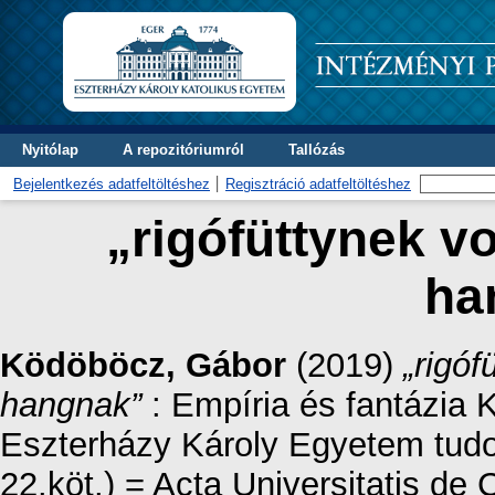
Nyitólap
A repozitóriumról
Tallózás
Bejelentkezés adatfeltöltéshez
Regisztráció adatfeltöltéshez
„rigófüttynek vo
ha
Ködöböcz, Gábor
(2019)
„rigóf
hangnak”
: Empíria és fantázia
Eszterházy Károly Egyetem tud
22.köt.) = Acta Universitatis de