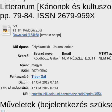
Litterarum [Kánonok és kultuszo
pp. 79-84. ISSN 2679-959X
pdf
79_84_Ködöböcz.pdf
Download (134kB)
[error in script]
Mű típusa:
Folyóiratcikk - Journal article
Szerző neve
Email
MTMT az
Szerző:
Ködöböcz, Gábor
NEM RÉSZLETEZETT
NEM RÉ
Nyelv:
magyar
ISSN:
2679-959X
Felhasználó:
Tibor Gál
Dátum:
17 Okt 2019 07:14
Utolsó módosítás:
17 Okt 2019 07:14
URI:
http://publikacio.uni-eszterhazy.hu/id/eprint/4554
Műveletek (bejelentkezés szüks