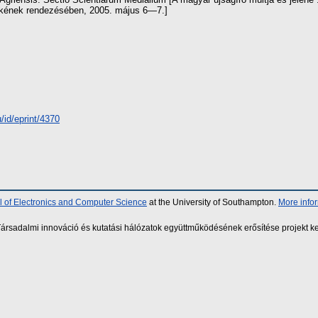
kének rendezésében, 2005. május 6—7.]
/id/eprint/4370
 of Electronics and Computer Science
at the University of Southampton.
More info
sadalmi innováció és kutatási hálózatok együttműködésének erősítése projekt ke