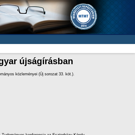
agyar újságírásban
mányos közleményei (Új sorozat 33. köt.).
 : Tudományos konferencia az Eszterházy Károly