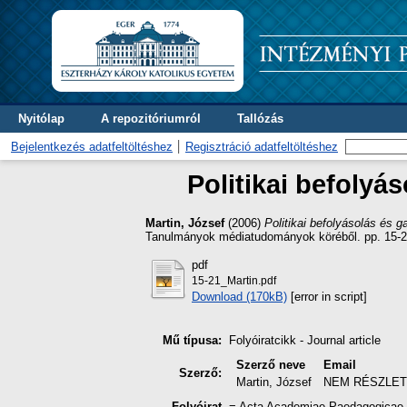
Nyitólap
A repozitóriumról
Tallózás
Bejelentkezés adatfeltöltéshez
Regisztráció adatfeltöltéshez
Politikai befolyá
Martin, József
(2006)
Politikai befolyásolás és 
Tanulmányok médiatudományok köréből. pp. 15-
pdf
15-21_Martin.pdf
Download (170kB)
[error in script]
Mű típusa:
Folyóiratcikk - Journal article
Szerző neve
Email
Szerző:
Martin, József
NEM RÉSZLE
Folyóirat
= Acta Academiae Paedagogicae A