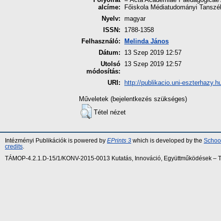
alcíme:
Főiskola Médiatudományi Tanszé
Nyelv:
magyar
ISSN:
1788-1358
Felhasználó:
Melinda János
Dátum:
13 Szep 2019 12:57
Utolsó
13 Szep 2019 12:57
módosítás:
URI:
http://publikacio.uni-eszterhazy.hu
Műveletek (bejelentkezés szükséges)
Tétel nézet
Intézményi Publikációk is powered by
EPrints 3
which is developed by the
School
credits
.
TÁMOP-4.2.1.D-15/1/KONV-2015-0013 Kutatás, Innováció, Együttműködések – Tár