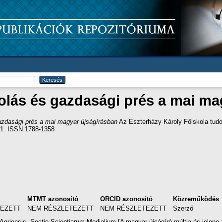
solás és gazdasági prés a mai m
gazdasági prés a mai magyar újságírásban
Az Eszterházy Károly Főiskola tudo
21. ISSN 1788-1358
MTMT azonosító
ORCID azonosító
Közreműködés
TEZETT
NEM RÉSZLETEZETT
NEM RÉSZLETEZETT
Szerző
griensis. Sectio Scientiarum Medialium [A magyar újságíró múltja és jelene