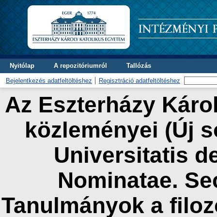
Nyitólap
A repozitóriumról
Tallózás
Bejelentkezés adatfeltöltéshez
Regisztráció adatfeltöltéshez
Az Eszterházy Kár
közleményei (Új so
Universitatis d
Nominatae. Sec
Tanulmányok a filo