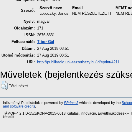
Szerző neve
Email
MTMT az
Szerző:
Loboczky, János
NEM RÉSZLETEZETT
NEM RÉ
Nyelv:
magyar
Oldalszám:
171
ISSN:
2676-8631
Felhasználó:
Tibor Gál
Dátum:
27 Aug 2019 08:51
Utolsó módosítás:
27 Aug 2019 08:51
URI:
http://publikacio.uni-eszterhazy.hu/id/eprint/4211
Műveletek (bejelentkezés szüks
Tétel nézet
Intézményi Publikációk is powered by
EPrints 3
which is developed by the
School
and software credits
.
TÁMOP-4.2.1.D-15/1/KONV-2015-0013 Kutatás, Innováció, Együttműködések – Tár
készült.