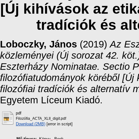
[Új kihívások az etik
tradíciók és al
Loboczky, János
(2019)
Az Esz
közleményei (Új sorozat 42. köt.)
Eszterházy Nominatae. Sectio P
filozófiatudományok köréből [Új 
filozófiai tradíciók és alternatív
Egyetem Líceum Kiadó.
pdf
Filozófia_ACTA_XLII_digit.pdf
Download (2MB)
[error in script]
Mű típusa:
Könyv - Book