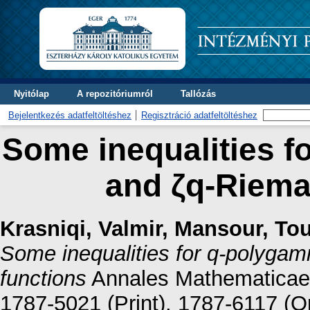
Nyitólap
A repozitóriumról
Tallózás
Bejelentkezés adatfeltöltéshez
Regisztráció adatfeltöltéshez
Some inequalities f
and ζq-Riema
Krasniqi, Valmir
,
Mansour, Tou
Some inequalities for q-polyga
functions
Annales Mathematicae e
1787-5021 (Print), 1787-6117 (O