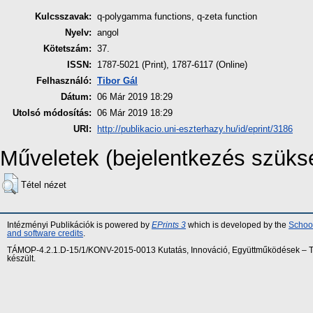
Kulcsszavak:
q-polygamma functions, q-zeta function
Nyelv:
angol
Kötetszám:
37.
ISSN:
1787-5021 (Print), 1787-6117 (Online)
Felhasználó:
Tibor Gál
Dátum:
06 Már 2019 18:29
Utolsó módosítás:
06 Már 2019 18:29
URI:
http://publikacio.uni-eszterhazy.hu/id/eprint/3186
Műveletek (bejelentkezés szüks
Tétel nézet
Intézményi Publikációk is powered by
EPrints 3
which is developed by the
School
and software credits
.
TÁMOP-4.2.1.D-15/1/KONV-2015-0013 Kutatás, Innováció, Együttműködések – Tár
készült.