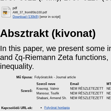
pdf
AMI_37_from95to100.pdf
Download (130kB)
[error in script]
Absztrakt (kivonat)
In this paper, we present some i
and ζq-Riemann Zeta functions, 
inequality.
Mű típusa:
Folyóiratcikk - Journal article
Szerző neve
Email
MT
Krasniqi, Valmir
NEM RÉSZLETEZETT
NE
Szerző:
Mansour, Toufik
NEM RÉSZLETEZETT
NE
Shabani, Armend Sh.
NEM RÉSZLETEZETT
NE
Folyóirat honlapja
Kapcsolódó URL-ek: