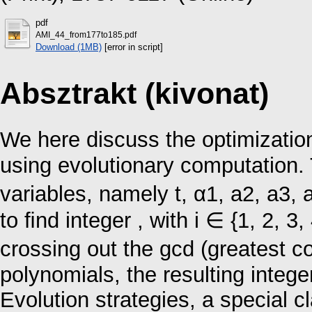
pdf
AMI_44_from177to185.pdf
Download (1MB)
[error in script]
Absztrakt (kivonat)
We here discuss the optimization
using evolutionary computation.
variables, namely t, α1, a2, a3,
to ﬁnd integer , with i ∈ {1, 2, 3,
crossing out the gcd (greatest c
polynomials, the resulting intege
Evolution strategies, a special cl