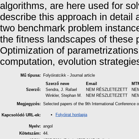
algorithms, are here used for sol
describe this approach in detail 
two benchmark problem instances
the ﬁtness landscapes of these
Optimization of parametrizations
computation, evolution strategie
Mű típusa:
Folyóiratcikk - Journal article
Szerző neve
Email
MTM
Szerző:
Sendra, J. Rafael
NEM RÉSZLETEZETT
NE
Winkler, Stephan M.
NEM RÉSZLETEZETT
NE
Megjegyzés:
Selected papers of the 9th International Conference o
Folyóirat honlapja
Kapcsolódó URL-ek:
Nyelv:
angol
Kötetszám:
44.