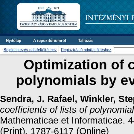
Nyitólap
A repozitóriumról
Tallózás
Bejelentkezés adatfeltöltéshez
Regisztráció adatfeltöltéshez
Optimization of c
polynomials by ev
Sendra, J. Rafael
,
Winkler, St
coefficients of lists of polynomi
Mathematicae et Informaticae. 
(Print), 1787-6117 (Online)