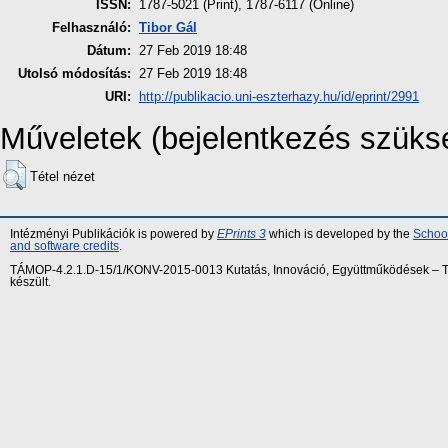
ISSN:
1787-5021 (Print), 1787-6117 (Online)
Felhasználó:
Tibor Gál
Dátum:
27 Feb 2019 18:48
Utolsó módosítás:
27 Feb 2019 18:48
URI:
http://publikacio.uni-eszterhazy.hu/id/eprint/2991
Műveletek (bejelentkezés szüks
Tétel nézet
Intézményi Publikációk is powered by
EPrints 3
which is developed by the
School
and software credits
.
TÁMOP-4.2.1.D-15/1/KONV-2015-0013 Kutatás, Innováció, Együttműködések – Tár
készült.