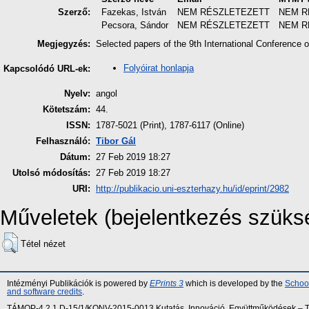
Szerző:
Fazekas, István
NEM RÉSZLETEZETT
NEM R
Pecsora, Sándor
NEM RÉSZLETEZETT
NEM R
Megjegyzés:
Selected papers of the 9th International Conference o
Folyóirat honlapja
Kapcsolódó URL-ek:
Nyelv:
angol
Kötetszám:
44.
ISSN:
1787-5021 (Print), 1787-6117 (Online)
Felhasználó:
Tibor Gál
Dátum:
27 Feb 2019 18:27
Utolsó módosítás:
27 Feb 2019 18:27
URI:
http://publikacio.uni-eszterhazy.hu/id/eprint/2982
Műveletek (bejelentkezés szüks
Tétel nézet
Intézményi Publikációk is powered by
EPrints 3
which is developed by the
School
and software credits
.
TÁMOP-4.2.1.D-15/1/KONV-2015-0013 Kutatás, Innováció, Együttműködések – Tár