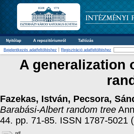
Nyitólap
A repozitóriumról
Tallózás
Bejelentkezés adatfeltöltéshez
Regisztráció adatfeltöltéshez
A generalization 
ran
Fazekas, István
,
Pecsora, Sán
Barabási-Albert random tree
Anna
44. pp. 71-85. ISSN 1787-5021 (
pdf