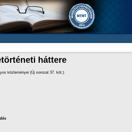
örténeti háttere
os közleményei (Új sorozat 37. köt.).
dés