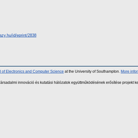
hazy.hu/id/eprint/2838
 of Electronics and Computer Science
at the University of Southampton.
More info
sadalmi innováció és kutatási hálózatok együttműködésének erősítése projekt ke