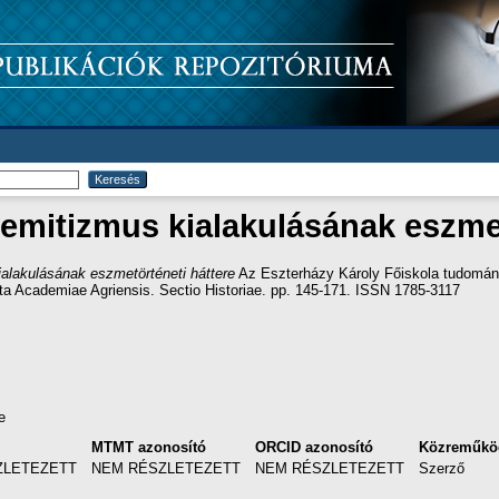
emitizmus kialakulásának eszmet
alakulásának eszmetörténeti háttere
Az Eszterházy Károly Főiskola tudomány
a Academiae Agriensis. Sectio Historiae. pp. 145-171. ISSN 1785-3117
e
MTMT azonosító
ORCID azonosító
Közreműkö
ZLETEZETT
NEM RÉSZLETEZETT
NEM RÉSZLETEZETT
Szerző