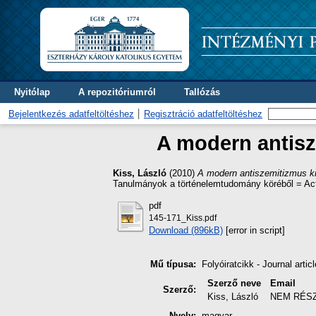
Nyitólap
A repozitóriumról
Tallózás
Bejelentkezés adatfeltöltéshez
Regisztráció adatfeltöltéshez
A modern antisz
Kiss, László
(2010)
A modern antiszemitizmus ki
Tanulmányok a történelemtudomány köréből = Act
pdf
145-171_Kiss.pdf
Download (896kB)
[error in script]
Mű típusa:
Folyóiratcikk - Journal articl
Szerző neve
Email
Szerző:
Kiss, László
NEM RÉS
Nyelv:
magyar