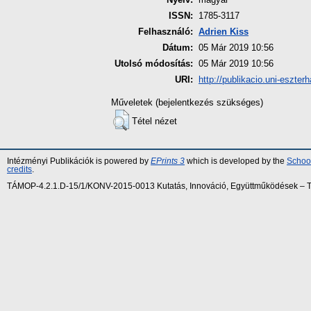
ISSN:
1785-3117
Felhasználó:
Adrien Kiss
Dátum:
05 Már 2019 10:56
Utolsó módosítás:
05 Már 2019 10:56
URI:
http://publikacio.uni-eszter
Műveletek (bejelentkezés szükséges)
Tétel nézet
Intézményi Publikációk is powered by
EPrints 3
which is developed by the
School
credits
.
TÁMOP-4.2.1.D-15/1/KONV-2015-0013 Kutatás, Innováció, Együttműködések – Tár