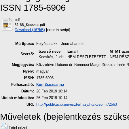
ISSN 1785-6906
pdf
81-88_Kecskes.pdf
Download (167kB)
[error in script]
Mű típusa:
Folyóiratcikk - Journal article
Szerző neve
Email
MTMT azon
Szerző:
Kecskés, Judit
NEM RÉSZLETEZETT
NEM RÉS
Megjegyzés:
Közzétéve Dobóné dr. Berencsi Margit főiskolai tanár 7
Nyelv:
magyar
ISSN:
1785-6906
Felhasználó:
Kun Zsuzsanna
Dátum:
26 Feb 2019 10:14
Utolsó módosítás:
26 Feb 2019 10:14
URI:
http://publikacio.uni-eszterhazy.hu/id/eprint/2563
Műveletek (bejelentkezés szüks
Tétel nézet