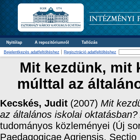
Nyitólap
A repozitóriumról
Tallózás
Bejelentkezés adatfeltöltéshez
Regisztráció adatfeltöltéshez
Mit kezdünk, mit 
múlttal az általán
Kecskés, Judit
(2007)
Mit kezdü
az általános iskolai oktatásban?
tudományos közleményei (Új sor
Paedagogicae Agriensis. Sectio 