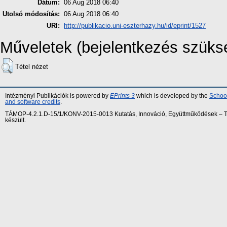
Dátum:
06 Aug 2018 06:40
Utolsó módosítás:
06 Aug 2018 06:40
URI:
http://publikacio.uni-eszterhazy.hu/id/eprint/1527
Műveletek (bejelentkezés szüks
Tétel nézet
Intézményi Publikációk is powered by
EPrints 3
which is developed by the
School
and software credits
.
TÁMOP-4.2.1.D-15/1/KONV-2015-0013 Kutatás, Innováció, Együttműködések – Tár
készült.