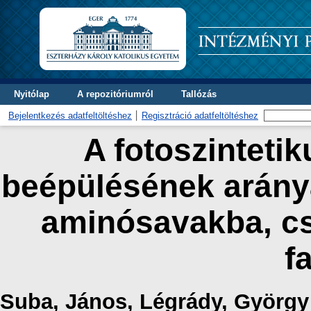
Nyitólap
A repozitóriumról
Tallózás
Bejelentkezés adatfeltöltéshez
Regisztráció adatfeltöltéshez
A fotoszintetik
beépülésének arány
aminósavakba, cs
f
Suba, János
,
Légrády, György