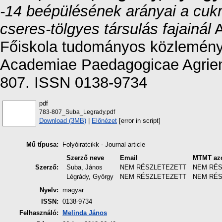
-14 beépülésének arányai a cu
cseres-tölgyes társulás fajainál
A
Főiskola tudományos közleményei
Academiae Paedagogicae Agriens
807. ISSN 0138-9734
pdf
783-807_Suba_Legrady.pdf
Download (3MB)
|
Előnézet
[error in script]
Mű típusa:
Folyóiratcikk - Journal article
Szerző neve
Email
MTMT az
Szerző:
Suba, János
NEM RÉSZLETEZETT
NEM RÉ
Légrády, György
NEM RÉSZLETEZETT
NEM RÉ
Nyelv:
magyar
ISSN:
0138-9734
Felhasználó:
Melinda János