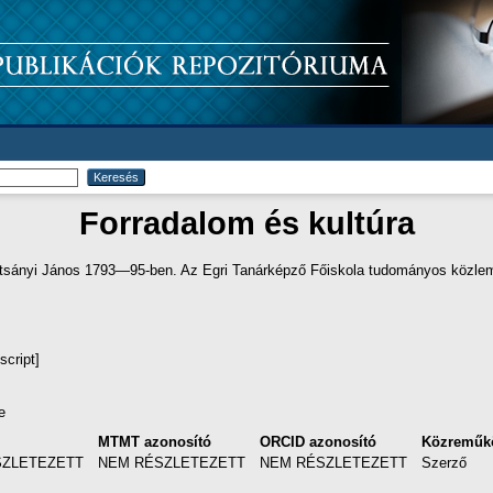
Forradalom és kultúra
tsányi János 1793—95-ben. Az Egri Tanárképző Főiskola tudományos közlem
script]
e
MTMT azonosító
ORCID azonosító
Közreműk
SZLETEZETT
NEM RÉSZLETEZETT
NEM RÉSZLETEZETT
Szerző