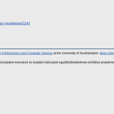
azy.hu/id/eprint/1143
 of Electronics and Computer Science
at the University of Southampton.
More info
sadalmi innováció és kutatási hálózatok együttműködésének erősítése projekt ke