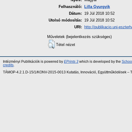
Felhasználó:
Lilla Gyurgyik
Dátum:
19 Júl 2018 10:52
Utolsó módosítás:
19 Júl 2018 10:52
URI:
http://publikacio.uni-eszterh
Műveletek (bejelentkezés szükséges)
Tétel nézet
Intézményi Publikációk is powered by
EPrints 3
which is developed by the
School
credits
.
TÁMOP-4.2.1.D-15/1/KONV-2015-0013 Kutatás, Innováció, Együttműködések – Tár