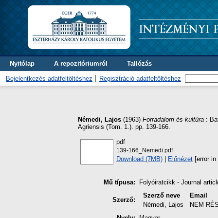
Nyitólap
A repozitóriumról
Tallózás
Bejelentkezés adatfeltöltéshez
Regisztráció adatfeltöltéshez
Némedi, Lajos
(1963)
Forradalom és kultúra
: Ba
Agriensis (Tom. 1.). pp. 139-166.
pdf
139-166_Nemedi.pdf
Download (7MB)
|
Előnézet
[error in 
Mű típusa:
Folyóiratcikk - Journal articl
Szerző neve
Email
Szerző:
Némedi, Lajos
NEM RÉ
Nyelv:
Magyar