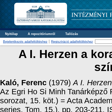
Nyitólap
A repozitóriumról
Tallózás
Bejelentkezés adatfeltöltéshez
Regisztráció adatfeltöltéshez
A I. Herzen a kor
szí
Kaló, Ferenc
(1979)
A I. Herzen
Az Egri Ho Si Minh Tanárképző 
sorozat, 15. köt.) = Acta Acade
series, Tom. 15.). pp. 203-211.