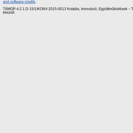
and software credits
.
TÁMOP-4.2.1.D-15/1/KONV-2015-0013 Kutatás, Innováció, Együttműködések – Tár
készült.