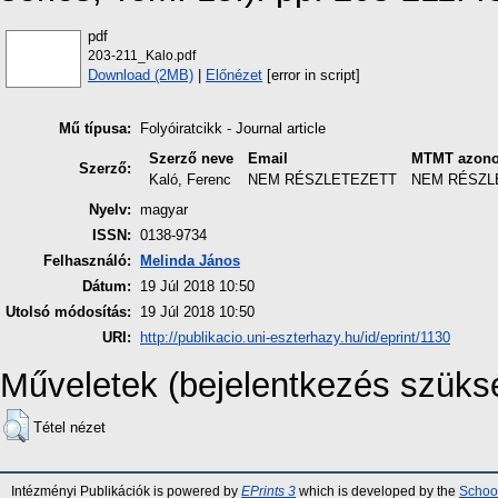
pdf
203-211_Kalo.pdf
Download (2MB)
|
Előnézet
[error in script]
Mű típusa:
Folyóiratcikk - Journal article
Szerző neve
Email
MTMT azono
Szerző:
Kaló, Ferenc
NEM RÉSZLETEZETT
NEM RÉSZL
Nyelv:
magyar
ISSN:
0138-9734
Felhasználó:
Melinda János
Dátum:
19 Júl 2018 10:50
Utolsó módosítás:
19 Júl 2018 10:50
URI:
http://publikacio.uni-eszterhazy.hu/id/eprint/1130
Műveletek (bejelentkezés szüks
Tétel nézet
Intézményi Publikációk is powered by
EPrints 3
which is developed by the
School