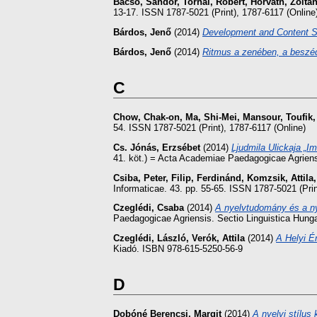
Bácsó, Sándor
,
Tornai, Robert
,
Horváth, Zoltá
13-17. ISSN 1787-5021 (Print), 1787-6117 (Online
Bárdos, Jenő
(2014)
Development and Content S
Bárdos, Jenő
(2014)
Ritmus a zenében, a beszé
C
Chow, Chak-on
,
Ma, Shi-Mei
,
Mansour, Toufik
54. ISSN 1787-5021 (Print), 1787-6117 (Online)
Cs. Jónás, Erzsébet
(2014)
Ljudmila Ulickaja „I
41. köt.) = Acta Academiae Paedagogicae Agriens
Csiba, Peter
,
Filip, Ferdinánd
,
Komzsik, Attila
Informaticae. 43. pp. 55-65. ISSN 1787-5021 (Prin
Czeglédi, Csaba
(2014)
A nyelvtudomány és a ny
Paedagogicae Agriensis. Sectio Linguistica Hung
Czeglédi, László
,
Verók, Attila
(2014)
A Helyi É
Kiadó. ISBN 978-615-5250-56-9
D
Dobóné Berencsi, Margit
(2014)
A nyelvi stílus