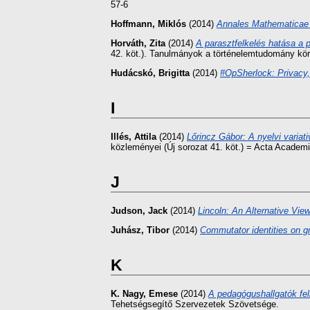
57-6
Hoffmann, Miklós
(2014)
Annales Mathematicae e
Horváth, Zita
(2014)
A parasztfelkelés hatása a p
42. köt.). Tanulmányok a történelemtudomány kör
Hudácskó, Brigitta
(2014)
#OpSherlock: Privacy
I
Illés, Attila
(2014)
Lőrincz Gábor: A nyelvi varia
közleményei (Új sorozat 41. köt.) = Acta Academ
J
Judson, Jack
(2014)
Lincoln: An Alternative Vie
Juhász, Tibor
(2014)
Commutator identities on g
K
K. Nagy, Emese
(2014)
A pedagógushallgatók fel
Tehetségsegítő Szervezetek Szövetsége.