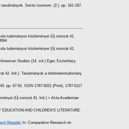
ég tanulmányok. Sectio Iuvenum. (2.). pp. 161-187.
ola tudományos közleményei (Új sorozat 41.
8064
ola tudományos közleményei (Új sorozat 41.
 American Studies (14. vol.) Eger, Eszterházy
at 42. köt.). Tanulmányok a történelemtudomány
43. pp. 67-91. ISSN 1787-5021 (Print), 1787-6117
ményei (Új sorozat 41. köt.) = Acta Academiae
TORY OF EDUCATION AND CHILDREN’S LITERATURE.
zech Republic
In: Comparative Research on