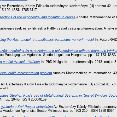
n
Az Eszterházy Károly Főiskola tudományos közleményei (Új sorozat 42. kö
 115-120. ISSN 1785-3117
sections of the exponential and logarithmic curves
Annales Mathematicae et I
onbejegyzések és ex librisek a Pálffy család csépi gyűjteményében. A helyi é
ding the Rash model to a multiclass parametric network model
In: FutureRFID
szóösszetételek és szószerkezetek helyesírásának néhány fontosabb kérdés
iae Paedagogicae Agriensis. Sectio Linguistica Hungarica. pp. 167-173. ISS
sa aszódi éveinek tükrében
In: PhD-Hallgatók II. konferenciája, 2013. május 
sual cubic representation problem
Annales Mathematicae et Informaticae. 43.
Az Eszterházy Károly Főiskola tudományos közleményei (Új sorozat 41. köt
5-6906
alities:Stephen King’s use of Metafictional Systems in “Secret Window, Sec
14.). pp. 29-45. ISSN 2060-9159
gyakorlata Karl Popper aktualitása
Az Eszterházy Károly Főiskola tudományos
a Academiae Agriensis. Sectio Philiosophica. pp. 203-210. ISSN 1789-8064