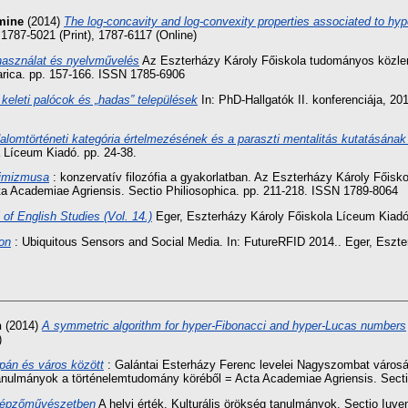
mine
(2014)
The log-concavity and log-convexity properties associated to hy
1787-5021 (Print), 1787-6117 (Online)
használat és nyelvművelés
Az Eszterházy Károly Főiskola tudományos közlem
arica. pp. 157-166. ISSN 1785-6906
eleti palócok és „hadas” települések
In: PhD-Hallgatók II. konferenciája, 20
alomtörténeti kategória értelmezésének és a paraszti mentalitás kutatásának
 Líceum Kiadó. pp. 24-38.
zimizmusa
: konzervatív filozófia a gyakorlatban. Az Eszterházy Károly Főisk
a Academiae Agriensis. Sectio Philiosophica. pp. 211-218. ISSN 1789-8064
 of English Studies (Vol. 14.)
Eger, Eszterházy Károly Főiskola Líceum Kiadó
ion
: Ubiquitous Sensors and Social Media. In: FutureRFID 2014.. Eger, Eszter
n
(2014)
A symmetric algorithm for hyper-Fibonacci and hyper-Lucas numbers
)
pán és város között
: Galántai Esterházy Ferenc levelei Nagyszombat városá
anulmányok a történelemtudomány köréből = Acta Academiae Agriensis. Secti
 képzőművészetben
A helyi érték. Kulturális örökség tanulmányok. Sectio Iuve