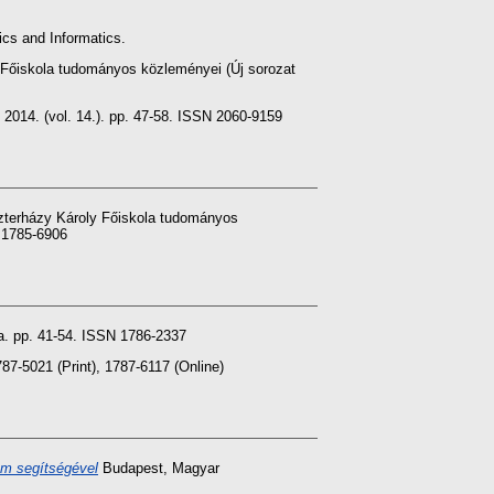
ics and Informatics.
Főiskola tudományos közleményei (Új sorozat
 2014. (vol. 14.). pp. 47-58. ISSN 2060-9159
terházy Károly Főiskola tudományos
N 1785-6906
la. pp. 41-54. ISSN 1786-2337
7-5021 (Print), 1787-6117 (Online)
am segítségével
Budapest, Magyar