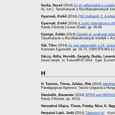
Gurka, Dezső
(2014)
Az én reflexiójától a csele
41. köt.). Tanulmányok a filozófiatudományok kö
Gyarmati, Enikő
(2014)
PhD-Hallgatók II. konfer
Gyarmati, Enikő
(2014)
A svájci föderalizmus é
Károly Főiskola Líceum Kiadó. pp. 56-89.
Gyenge, Zoltán
(2014)
Elmélet és gyakorlat oltá
Tanulmányok a filozófiatudományok köréből = Act
Gál, Tibor
(2014)
Az egri papnevelés a 19. száza
Kulturális Egyesület. pp. 55-73. ISBN 978-963-12
Géczy, Attila
,
Horváth, Gergely
,
Dudás, Levent
future trends. In: FutureRFID 2014.. Eger, Eszter
H
H. Tomesz, Tímea
,
Juhász, Rita
(2014)
Identit
Paedagogicae Agriensis. Sectio Linguistica Hung
Hambalík, Alexander
(2014)
WPAN and WBAN-based
Károly Főiskola. pp. 43-51.
Harmatiné Olajos, Tímea
,
Pataky, Nóra
,
K. Nag
Herpainé Lakó, Judit
(2014)
Táborozni jó!
: Közö