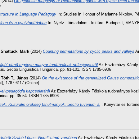
n
(2014)
On geodesic mappings of Riemannian spaces with cyclic Ricci tenso
)
tructure in Language Pedagogy
In: Studies in Honour of Marianne Nikolov. P
dben és a nyelvtanításban
In: Nyelv - társadalom - kultúra. Budapest, MANYE 
,
Shattuck, Mark
(2014)
Counting permutations by cyclic peaks and valleys
An
mágó” című regénye magyar fordításának stílusjegyeiről
Az Eszterházy Károly 
is. Sectio Linguistica Hungarica. pp. 91-101. ISSN 1785-6906
,
Tóth T., János
(2014)
On the existence of the generalized Gauss compositi
t), 1787-6117 (Online)
elvpedagógia kapcsolatáról
Az Eszterházy Károly Főiskola tudományos közle
arica. pp. 35-54. ISSN 1785-6906
rték. Kulturális örökség tanulmányok. Sectio Iuvenum 2.
: Könyvtár és történ
 kísérői Szabó Lőrinc „Nem!” című versében
Az Eszterházy Károly Főiskola tu