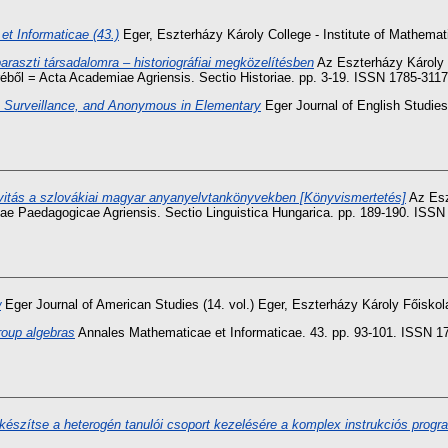
t Informaticae (43.)
Eger, Eszterházy Károly College - Institute of Mathemat
araszti társadalomra – historiográfiai megközelítésben
Az Eszterházy Károly 
éből = Acta Academiae Agriensis. Sectio Historiae. pp. 3-19. ISSN 1785-3117
, Surveillance, and Anonymous in Elementary
Eger Journal of English Studies
tivitás a szlovákiai magyar anyanyelvtankönyvekben [Könyvismertetés]
Az Esz
iae Paedagogicae Agriensis. Sectio Linguistica Hungarica. pp. 189-190. ISS
w
Eger Journal of American Studies (14. vol.) Eger, Eszterházy Károly Főisko
roup algebras
Annales Mathematicae et Informaticae. 43. pp. 93-101. ISSN 178
készítse a heterogén tanulói csoport kezelésére a komplex instrukciós progr