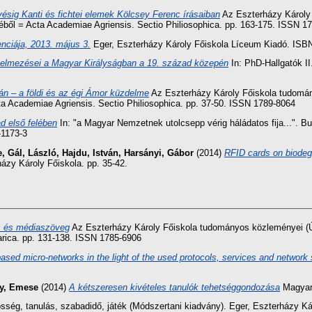
kvésig Kanti és fichtei elemek Kölcsey Ferenc írásaiban
Az Eszterházy Károly 
réből = Acta Academiae Agriensis. Sectio Philiosophica. pp. 163-175. ISSN 1
enciája, 2013. május 3.
Eger, Eszterházy Károly Főiskola Líceum Kiadó. ISB
rtelmezései a Magyar Királyságban a 19. század közepén
In: PhD-Hallgatók II
rán – a földi és az égi Ámor küzdelme
Az Eszterházy Károly Főiskola tudomány
a Academiae Agriensis. Sectio Philiosophica. pp. 37-50. ISSN 1789-8064
d első felében
In: "a Magyar Nemzetnek utolcsepp vérig háládatos fija...".
-1173-3
e
,
Gál, László
,
Hajdu, István
,
Harsányi, Gábor
(2014)
RFID cards on biodeg
házy Károly Főiskola. pp. 35-42.
ás és médiaszöveg
Az Eszterházy Károly Főiskola tudományos közleményei (Új
arica. pp. 131-138. ISSN 1785-6906
 micro-networks in the light of the used protocols, services and network 
y, Emese
(2014)
A kétszeresen kivételes tanulók tehetséggondozása
Magyar 
sség, tanulás, szabadidő, játék (Módszertani kiadvány). Eger, Eszterházy K