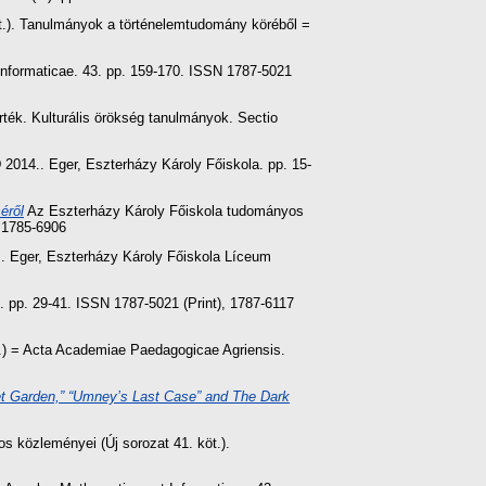
t.). Tanulmányok a történelemtudomány köréből =
nformaticae. 43. pp. 159-170. ISSN 1787-5021
rték. Kulturális örökség tanulmányok. Sectio
 2014.. Eger, Eszterházy Károly Főiskola. pp. 15-
éről
Az Eszterházy Károly Főiskola tudományos
N 1785-6906
3.. Eger, Eszterházy Károly Főiskola Líceum
 pp. 29-41. ISSN 1787-5021 (Print), 1787-6117
.) = Acta Academiae Paedagogicae Agriensis.
ret Garden,” “Umney’s Last Case” and The Dark
 közleményei (Új sorozat 41. köt.).