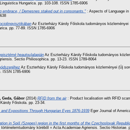
Linguistica Hungarica. pp. 103-108. ISSN 1785-6906
ing embrace, / Demesnes staked out in consonants."
: Aspects of Language in 
5638
ociolingvisztikában
Az Eszterházy Károly Főiskola tudományos közleményei (
arica. pp. 77-89. ISSN 1785-6906
episztémé heautou)alapján
Az Eszterházy Károly Főiskola tudományos közlemé
riensis. Sectio Philiosophica. pp. 13-23. ISSN 1789-8064
módszeréhez
Az Eszterházy Károly Főiskola tudományos közleményei (Új sor
76. ISSN 1785-6906
,
Geda, Gábor
(2014)
RFID from the air
: Product localisation with RFID scan
Károly Főiskola. pp. 23-34.
s and Expositions Through Hungarian Eyes 1876-1939
Eger Journal of America
tion in Spiš (Szepes) region in the first months of the Czechoslovak Republi
a történelemtudomány köréből = Acta Academiae Agriensis. Sectio Historiae.