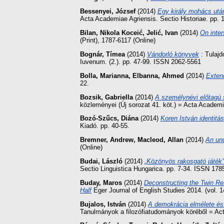
Bessenyei, József
(2014)
Egy király mohács utá
Acta Academiae Agriensis. Sectio Historiae. pp.
Bilan, Nikola Koceić
,
Jelić, Ivan
(2014)
On inter
(Print), 1787-6117 (Online)
Bognár, Tímea
(2014)
Vándorló könyvek
: Tulajd
Iuvenum. (2.). pp. 47-99. ISSN 2062-5561
Bolla, Marianna
,
Elbanna, Ahmed
(2014)
Exten
22.
Bozsik, Gabriella
(2014)
A személynévi előtagú 
közleményei (Új sorozat 41. köt.) = Acta Academ
Bozó-Szűcs, Diána
(2014)
Koren István identitá
Kiadó. pp. 40-55.
Bremner, Andrew
,
Macleod, Allan
(2014)
An unu
(Online)
Budai, László
(2014)
„Közönyös rakosgató játék”
Sectio Linguistica Hungarica. pp. 7-34. ISSN 178
Buday, Maros
(2014)
Deconstructing the Twin Re
Half
Eger Journal of English Studies 2014. (vol. 
Bujalos, István
(2014)
A demokrácia elmélete és 
Tanulmányok a filozófiatudományok köréből = Act