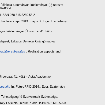
Főiskola tudományos közleményei (Új sorozat
789-8064
N ISBN 978-615-5250-55-2
. konferenciája, 2013. május 3.. Eger, Eszterházy
os közleményei (Új sorozat 41. köt.).
 Budapest, Lakatos Demeter Csángómagyar
radable substrates
: Realization aspects and
 sorozat 41. köt.) = Acta Academiae
security
In: FutureRFID 2014.. Eger, Eszterházy
Tehetségsegítő Szervezetek Szövetsége.
ároly Főiskola Líceum Kiadó. ISBN 978-615-5250-