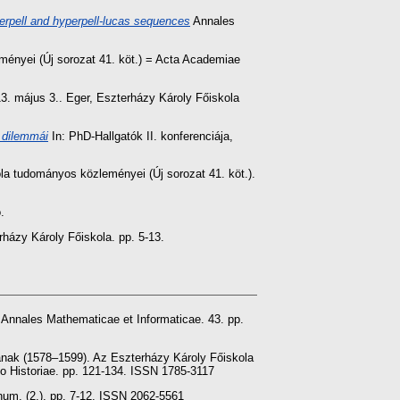
perpell and hyperpell-lucas sequences
Annales
ényei (Új sorozat 41. köt.) = Acta Academiae
13. május 3.. Eger, Eszterházy Károly Főiskola
 dilemmái
In: PhD-Hallgatók II. konferenciája,
ola tudományos közleményei (Új sorozat 41. köt.).
.
házy Károly Főiskola. pp. 5-13.
Annales Mathematicae et Informaticae. 43. pp.
nak (1578–1599). Az Eszterházy Károly Főiskola
o Historiae. pp. 121-134. ISSN 1785-3117
num. (2.). pp. 7-12. ISSN 2062-5561