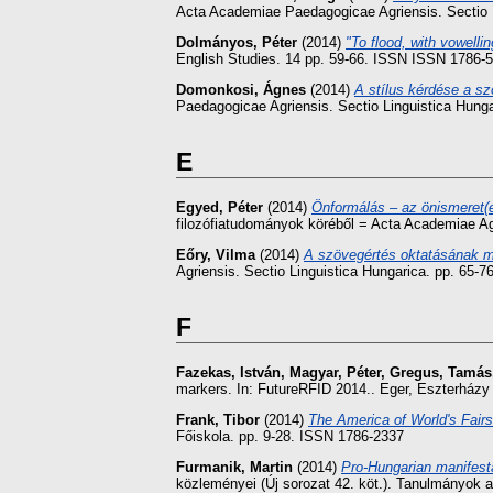
Acta Academiae Paedagogicae Agriensis. Sectio 
Dolmányos, Péter
(2014)
"To flood, with vowell
English Studies. 14 pp. 59-66. ISSN ISSN 1786-
Domonkosi, Ágnes
(2014)
A stílus kérdése a sz
Paedagogicae Agriensis. Sectio Linguistica Hung
E
Egyed, Péter
(2014)
Önformálás – az önismeret(
filozófiatudományok köréből = Acta Academiae Ag
Eőry, Vilma
(2014)
A szövegértés oktatásának 
Agriensis. Sectio Linguistica Hungarica. pp. 65-
F
Fazekas, István
,
Magyar, Péter
,
Gregus, Tamás
markers. In: FutureRFID 2014.. Eger, Eszterházy 
Frank, Tibor
(2014)
The America of World's Fair
Főiskola. pp. 9-28. ISSN 1786-2337
Furmanik, Martin
(2014)
Pro-Hungarian manifesta
közleményei (Új sorozat 42. köt.). Tanulmányok 