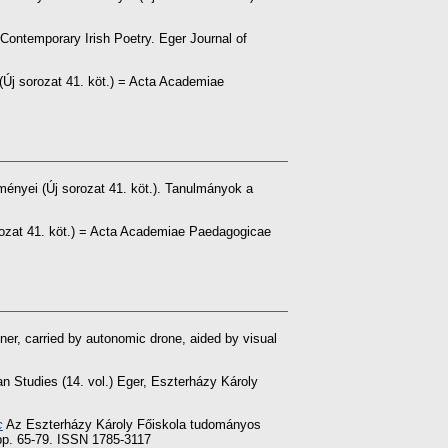
Contemporary Irish Poetry. Eger Journal of
Új sorozat 41. köt.) = Acta Academiae
nyei (Új sorozat 41. köt.). Tanulmányok a
ozat 41. köt.) = Acta Academiae Paedagogicae
ner, carried by autonomic drone, aided by visual
n Studies (14. vol.) Eger, Eszterházy Károly
c
Az Eszterházy Károly Főiskola tudományos
 pp. 65-79. ISSN 1785-3117