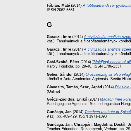
Fábián, Máté
(2014)
A többpártrendszer gyakorla
ISSN 2062-5561
G
Garaczi, Imre
(2014)
A civilizációs analízis szer
köt.). Tanulmányok a filozófiatudományok körébő
Garaczi, Imre
(2014)
A civilizációs analízis szer
köt.). Tanulmányok a filozófiatudományok köréből
Gaál-Szabó, Péter
(2014)
"Mold[ing] people of al
Károly Főiskola. pp. 29-40. ISSN 1786-2337
Gebei, Sándor
(2014)
Oroszország az első világ
köréből = Acta Academiae Agriensis. Sectio Histo
Glavosits, Tamás
,
Száz, Árpád
(2014)
Divisible
(Online)
Gréczi-Zsoldos, Enikő
(2014)
Madách Imre korai 
Paedagogicae Agriensis. Sectio Linguistica Hung
Gunčaga, Jan
(2014)
Teachers Institute in Spiss
9 (1). pp. 409-429. ISSN 1971-1093
Gunčaga, Jan
,
Chrappán, Magdolna
,
Dostál, Ji
Teacher Education. Ruzomberok, Verbum. pp. 29