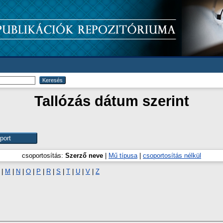
Tallózás dátum szerint
csoportosítás:
Szerző neve
|
Mű típusa
|
csoportosítás nélkül
|
M
|
N
|
O
|
P
|
R
|
S
|
T
|
U
|
V
|
Z