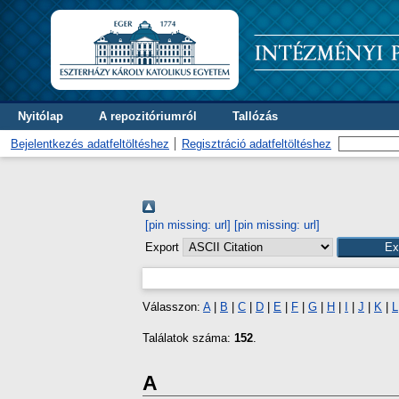
Nyitólap
A repozitóriumról
Tallózás
Bejelentkezés adatfeltöltéshez
Regisztráció adatfeltöltéshez
[pin missing: url]
[pin missing: url]
Export
Válasszon:
A
|
B
|
C
|
D
|
E
|
F
|
G
|
H
|
I
|
J
|
K
|
L
Találatok száma:
152
.
A