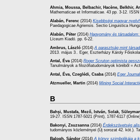
Ahmia, Moussa
,
Belbachir, Hacène
,
Belkhir, A
Mathematicae et Informaticae. 43 pp. 3-12. ISSN 
Alabán, Ferenc
(2014)
Kisebbségi magyar nyelv
Paedagogicae Agriensis. Sectio Linguistica Hung
Alabán, Péter
(2014)
Hagyomány és társadalom: k
Líceum Kiadó. pp. 6-22.
Ambrus, László
(2014)
A parasztság mint társad
2013. május 3.. Eger, Eszterházy Károly Főiskola
Antal, Éva
(2014)
Roger Scruton optimista pess
Tanulmányok a filozófiatudományok köréből = Act
Antal, Éva
,
Czeglédi, Csaba
(2014)
Eger Journal
Atzmueller, Martin
(2014)
Mining Social Interact
B
Bahşi, Mustafa
,
Mező, István
,
Solak, Süleyma
19-27. ISSN 1787-5021 (Print), 1787-6117 (Online
Bakonyi, Zsuzsanna
(2014)
Érdekszövetség alis
tudományos közleményei (Új sorozat 42. köt.). T
Balogh, Sándor
(2014)
A könyv szimbolikája a