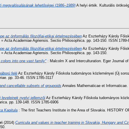
ti megvalósulásának lehetőségei (1986–1989)
A helyi érték. Kulturális öröks
epe az önformálás filozófiai-etikai értelmezésében
Az Eszterházy Károly Főisk
l = Acta Academiae Agriensis. Sectio Philiosophica. pp. 143-150. ISSN 1789-
epe az önformálás filozófiai-etikai értelmezésében
Az Eszterházy Károly Főisk
 = Acta Academiae Agriensis. Sectio Philiosophica. pp. 143-150.
l colors into one vast family"
: Malcolm X and Interculturation. Eger Journal of
háború felé
Az Eszterházy Károly Főiskola tudományos közleményei (Új soroz
riae. pp. 33-46. ISSN 1785-3117
 and cancellable subsets of groupoids
Annales Mathematicae et Informaticae. 
leveleinek nyelvi jellemzői
Az Eszterházy Károly Főiskola tudományos közle
arica. pp. 139-148. ISSN 1785-6906
ka Kapitula
: The first Teachers Institute in the Area of Slovakia. HIS
ri
(2014)
Curricula and values in teacher training in Slovakia, Hungary and C
-50.