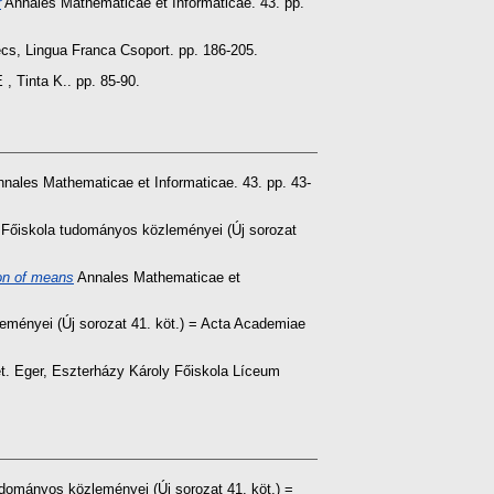
r
Annales Mathematicae et Informaticae. 43. pp.
écs, Lingua Franca Csoport. pp. 186-205.
, Tinta K.. pp. 85-90.
nales Mathematicae et Informaticae. 43. pp. 43-
Főiskola tudományos közleményei (Új sorozat
on of means
Annales Mathematicae et
ményei (Új sorozat 41. köt.) = Acta Academiae
et. Eger, Eszterházy Károly Főiskola Líceum
dományos közleményei (Új sorozat 41. köt.) =