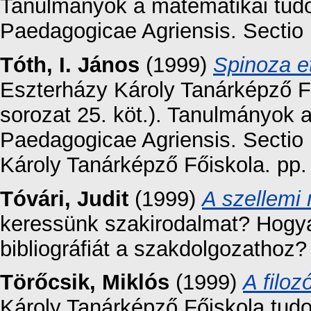
Tanulmányok a matematikai tud
Paedagogicae Agriensis. Sectio
Tóth, I. János
(1999)
Spinoza et
Eszterházy Károly Tanárképző F
sorozat 25. köt.). Tanulmányok a
Paedagogicae Agriensis. Sectio 
Károly Tanárképző Főiskola. pp
Tóvári, Judit
(1999)
A szellemi
keressünk szakirodalmat? Hogya
bibliográfiát a szakdolgozathoz
Törőcsik, Miklós
(1999)
A filoz
Károly Tanárképző Főiskola tud