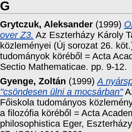
G
Grytczuk, Aleksander
(1999)
O
over Z3.
Az Eszterházy Károly 
közleményei (Új sorozat 26. köt
tudományok köréből = Acta Aca
Sectio Mathematicae. pp. 9-12.
Gyenge, Zoltán
(1999)
A nyársp
"csöndesen ülni a mocsárban"
Az
Főiskola tudományos közleménye
a filozófia köréből = Acta Acad
philosophistica Eger, Eszterház