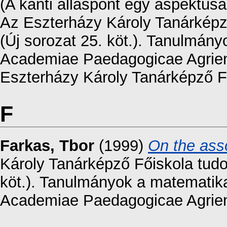
(A kanti álláspont egy aspektus
Az Eszterházy Károly Tanárkép
(Új sorozat 25. köt.). Tanulmányo
Academiae Paedagogicae Agriensi
Eszterházy Károly Tanárképző F
F
Farkas, Tbor
(1999)
On the asso
Károly Tanárképző Főiskola tud
köt.). Tanulmányok a matematik
Academiae Paedagogicae Agriens