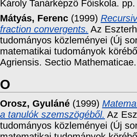
Károly Tanárképző Főiskola. pp
Mátyás, Ferenc
(1999)
Recursiv
fraction convergents.
Az Eszterh
tudományos közleményei (Új sor
matematikai tudományok körébő
Agriensis. Sectio Mathematicae.
O
Orosz, Gyuláné
(1999)
Matemat
a tanulók szemszögéből.
Az Eszt
tudományos közleményei (Új sor
matematikai tudományok körébő