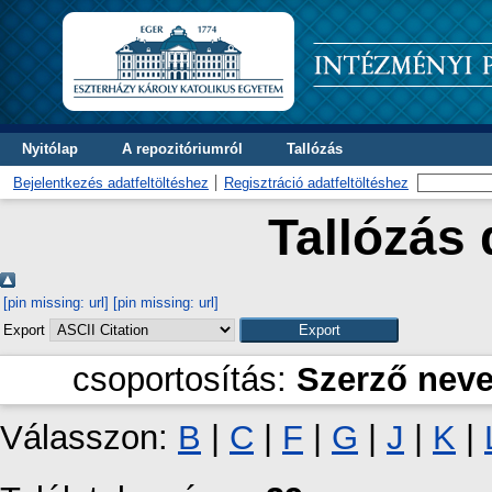
Nyitólap
A repozitóriumról
Tallózás
Bejelentkezés adatfeltöltéshez
Regisztráció adatfeltöltéshez
Tallózás 
[pin missing: url]
[pin missing: url]
Export
csoportosítás:
Szerző nev
Válasszon:
B
|
C
|
F
|
G
|
J
|
K
|