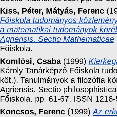
Kiss, Péter
,
Mátyás, Ferenc
(1
Főiskola tudományos közleménye
a matematikai tudományok köré
Agriensis. Sectio Mathematicae
Főiskola.
Komlósi, Csaba
(1999)
Kierkeg
Károly Tanárképző Főiskola tud
köt.). Tanulmányok a filozófia 
Agriensis. Sectio philosophisti
Főiskola. pp. 61-67. ISSN 1216
Koncsos, Ferenc
(1999)
Az erk