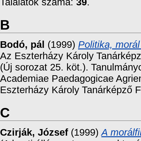
Találatok száma:
39
.
B
Bodó, pál
(1999)
Politika, morá
Az Eszterházy Károly Tanárkép
(Új sorozat 25. köt.). Tanulmányo
Academiae Paedagogicae Agriensi
Eszterházy Károly Tanárképző F
C
Czirják, József
(1999)
A morálf