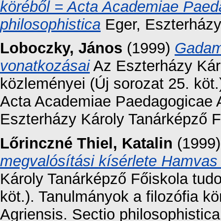
köréből = Acta Academiae Paeda
philosophistica
Eger, Eszterházy
Loboczky, János
(1999)
Gadame
vonatkozásai
Az Eszterházy Kár
közleményei (Új sorozat 25. köt.
Acta Academiae Paedagogicae Agr
Eszterházy Károly Tanárképző F
Lőrinczné Thiel, Katalin
(1999
megvalósítási kísérlete Hamvas
Károly Tanárképző Főiskola tud
köt.). Tanulmányok a filozófia 
Agriensis. Sectio philosophisti