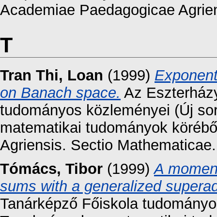
Academiae Paedagogicae Agriens
T
Tran Thi, Loan
(1999)
Exponenti
on Banach space.
Az Eszterházy
tudományos közleményei (Új sor
matematikai tudományok körébő
Agriensis. Sectio Mathematicae.
Tómács, Tibor
(1999)
A moment 
sums with a generalized superadd
Tanárképző Főiskola tudományos 