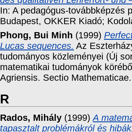
In: A pedagógus-továbbképzés p
Budapest, OKKER Kiadó; Kodolán
Phong, Bui Minh
(1999)
Perfec
Lucas sequences.
Az Eszterházy
tudományos közleményei (Új sor
matematikai tudományok körébő
Agriensis. Sectio Mathematicae. 
R
Rados, Mihály
(1999)
A matemat
tapasztalt problémákról és hibákr