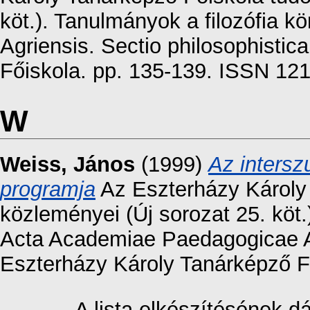
köt.). Tanulmányok a filozófia 
Agriensis. Sectio philosophisti
Főiskola. pp. 135-139. ISSN 12
W
Weiss, János
(1999)
Az intersz
programja
Az Eszterházy Károly
közleményei (Új sorozat 25. köt.
Acta Academiae Paedagogicae Agr
Eszterházy Károly Tanárképző F
A lista elkészítésének 