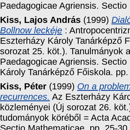
Paedagogicae Agriensis. Sectio
Kiss, Lajos András
(1999)
Dial
Bollnow leckéje
: Antropocentri
Eszterházy Károly Tanárképző F
sorozat 25. köt.). Tanulmányok a
Paedagogicae Agriensis. Sectio 
Károly Tanárképző Főiskola. pp
Kiss, Péter
(1999)
On a problem
recurrences.
Az Eszterházy Káro
közleményei (Új sorozat 26. köt
tudományok köréből = Acta Aca
Sectio Mathematicae. pp. 25-30.