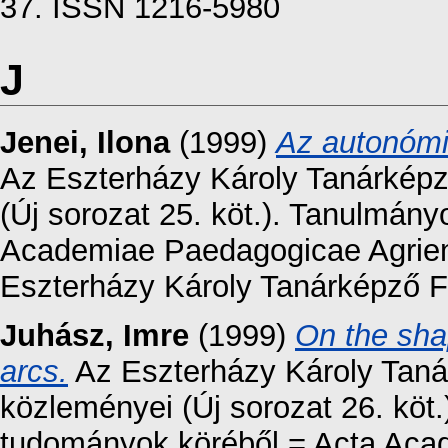
37. ISSN 1216-5980
J
Jenei, Ilona
(1999)
Az autonómia
Az Eszterházy Károly Tanárkép
(Új sorozat 25. köt.). Tanulmányo
Academiae Paedagogicae Agriensi
Eszterházy Károly Tanárképző F
Juhász, Imre
(1999)
On the sha
arcs.
Az Eszterházy Károly Tan
közleményei (Új sorozat 26. köt
tudományok köréből = Acta Aca