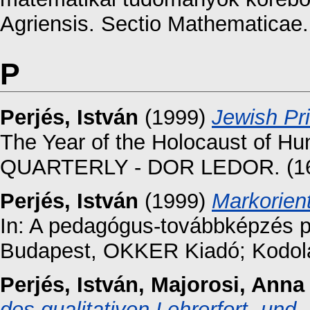
Agriensis. Sectio Mathematicae.
P
Perjés, István
(1999)
Jewish Pr
The Year of the Holocaust of H
QUARTERLY - DOR LEDOR. (16).
Perjés, István
(1999)
Markorient
In: A pedagógus-továbbképzés p
Budapest, OKKER Kiadó; Kodolán
Perjés, István
,
Majorosi, Anna
des qualitativen Lehrerfort- un