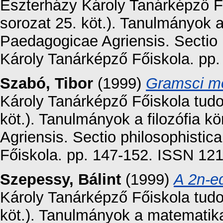
Eszterházy Károly Tanárképző F
sorozat 25. köt.). Tanulmányok a
Paedagogicae Agriensis. Sectio 
Károly Tanárképző Főiskola. pp
Szabó, Tibor
(1999)
Gramsci mor
Károly Tanárképző Főiskola tud
köt.). Tanulmányok a filozófia 
Agriensis. Sectio philosophisti
Főiskola. pp. 147-152. ISSN 12
Szepessy, Bálint
(1999)
A 2n-ed
Károly Tanárképző Főiskola tud
köt.). Tanulmányok a matematik