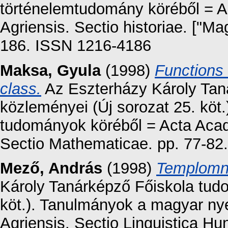
történelemtudomány köréből = 
Agriensis. Sectio historiae. ["M
186. ISSN 1216-4186
Maksa, Gyula
(1998)
Functions 
class.
Az Eszterházy Károly Tan
közleményei (Új sorozat 25. köt
tudományok köréből = Acta Aca
Sectio Mathematicae. pp. 77-82.
Mező, András
(1998)
Templomn
Károly Tanárképző Főiskola tud
köt.). Tanulmányok a magyar ny
Agriensis. Sectio Linguistica H