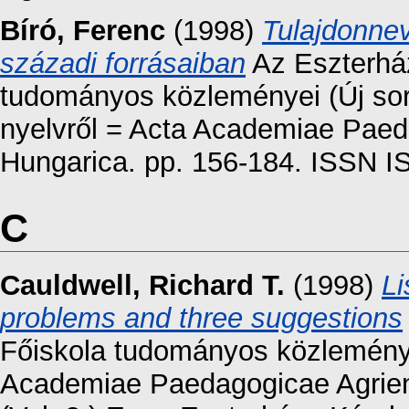
Bíró, Ferenc
(1998)
Tulajdonnev
századi forrásaiban
Az Eszterhá
tudományos közleményei (Új sor
nyelvről = Acta Academiae Paeda
Hungarica. pp. 156-184. ISSN 
C
Cauldwell, Richard T.
(1998)
Li
problems and three suggestions
Főiskola tudományos közleményei
Academiae Paedagogicae Agriens