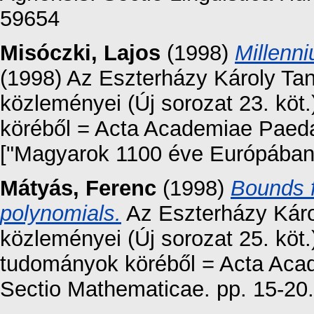
59654
Misóczki, Lajos
(1998)
Millenn
(1998) Az Eszterházy Károly Ta
közleményei (Új sorozat 23. kö
köréből = Acta Academiae Paedag
["Magyarok 1100 éve Európában"
Mátyás, Ferenc
(1998)
Bounds f
polynomials.
Az Eszterházy Káro
közleményei (Új sorozat 25. köt
tudományok köréből = Acta Aca
Sectio Mathematicae. pp. 15-20.