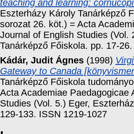
teaching and learning: cornucopi
Eszterházy Károly Tanárképző F
sorozat 26. köt.) = Acta Academ
Journal of English Studies (Vol.
Tanárképző Főiskola. pp. 17-26
Kádár, Judit Ágnes
(1998)
Virg
Gateway to Canada [könyvismer
Tanárképző Főiskola tudományos 
Acta Academiae Paedagogicae Ag
Studies (Vol. 5.) Eger, Eszterhá
129-133. ISSN 1219-1027