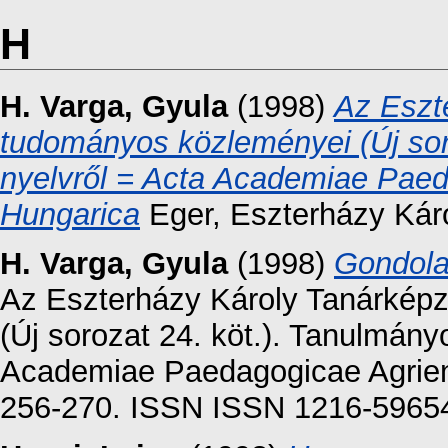
H
H. Varga, Gyula
(1998)
Az Eszt
tudományos közleményei (Új sor
nyelvről = Acta Academiae Paeda
Hungarica
Eger, Eszterházy Káro
H. Varga, Gyula
(1998)
Gondola
Az Eszterházy Károly Tanárkép
(Új sorozat 24. köt.). Tanulmány
Academiae Paedagogicae Agriensi
256-270. ISSN ISSN 1216-5965