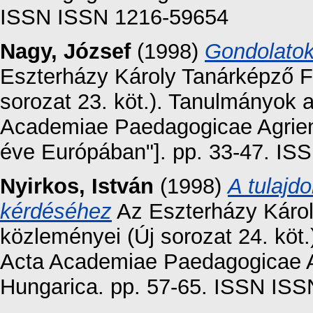
ISSN ISSN 1216-59654
Nagy, József
(1998)
Gondolatok
Eszterházy Károly Tanárképző F
sorozat 23. köt.). Tanulmányok 
Academiae Paedagogicae Agriens
éve Európában"]. pp. 33-47. IS
Nyirkos, István
(1998)
A tulajd
kérdéséhez
Az Eszterházy Káro
közleményei (Új sorozat 24. köt
Acta Academiae Paedagogicae Ag
Hungarica. pp. 57-65. ISSN IS