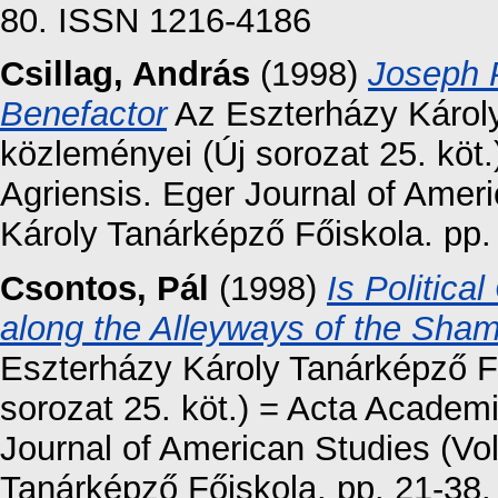
80. ISSN 1216-4186
Csillag, András
(1998)
Joseph P
Benefactor
Az Eszterházy Károl
közleményei (Új sorozat 25. kö
Agriensis. Eger Journal of Ameri
Károly Tanárképző Főiskola. pp
Csontos, Pál
(1998)
Is Politica
along the Alleyways of the Sham
Eszterházy Károly Tanárképző F
sorozat 25. köt.) = Acta Academ
Journal of American Studies (Vol
Tanárképző Főiskola. pp. 21-38