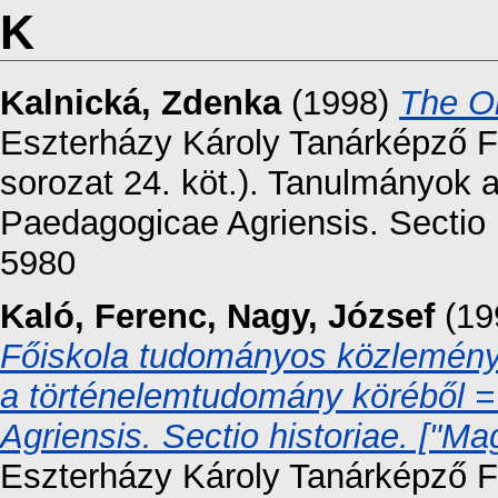
K
Kalnická, Zdenka
(1998)
The On
Eszterházy Károly Tanárképző F
sorozat 24. köt.). Tanulmányok a
Paedagogicae Agriensis. Sectio 
5980
Kaló, Ferenc
,
Nagy, József
(19
Főiskola tudományos közleménye
a történelemtudomány köréből 
Agriensis. Sectio historiae. ["
Eszterházy Károly Tanárképző F