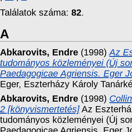
Találatok száma:
82
.
A
Abkarovits, Endre
(1998)
Az Es
tudományos közleményei (Új sor
Paedagogicae Agriensis. Eger Jou
Eger, Eszterházy Károly Tanárké
Abkarovits, Endre
(1998)
Coll
2 [könyvismertetés]
Az Eszterhá
tudományos közleményei (Új sor
Paedagogicae Agriensis. Eger Jou