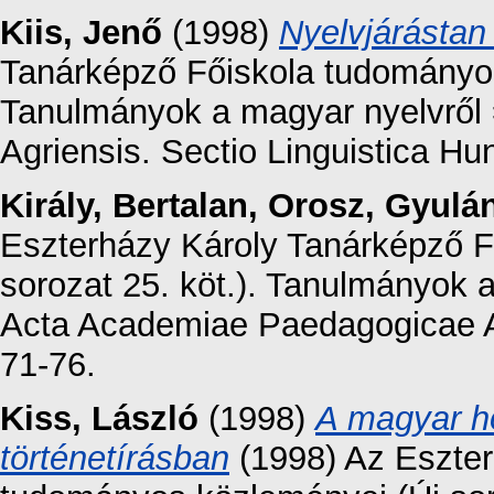
Kiis, Jenő
(1998)
Nyelvjárástan 
Tanárképző Főiskola tudományos 
Tanulmányok a magyar nyelvről
Agriensis. Sectio Linguistica H
Király, Bertalan
,
Orosz, Gyulá
Eszterházy Károly Tanárképző F
sorozat 25. köt.). Tanulmányok
Acta Academiae Paedagogicae Ag
71-76.
Kiss, László
(1998)
A magyar ho
történetírásban
(1998) Az Eszter