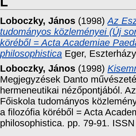
L
Loboczky, János
(1998)
Az Esz
tudományos közleményei (Új soro
köréből = Acta Academiae Paeda
philosophistica
Eger, Eszterházy
Loboczky, János
(1998)
Kisemm
Megjegyzések Danto művészet
hermeneutikai nézőpontjából. A
Főiskola tudományos közleménye
a filozófia köréből = Acta Acad
philosophistica. pp. 79-91. ISS