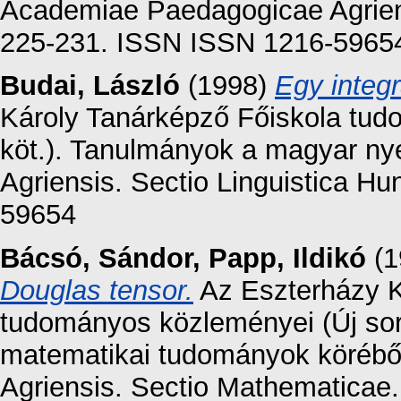
Academiae Paedagogicae Agriensi
225-231. ISSN ISSN 1216-5965
Budai, László
(1998)
Egy integr
Károly Tanárképző Főiskola tud
köt.). Tanulmányok a magyar ny
Agriensis. Sectio Linguistica H
59654
Bácsó, Sándor
,
Papp, Ildikó
(1
Douglas tensor.
Az Eszterházy K
tudományos közleményei (Új sor
matematikai tudományok körébő
Agriensis. Sectio Mathematicae.