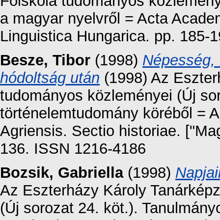
Főiskola tudományos közleménye
a magyar nyelvről = Acta Acade
Linguistica Hungarica. pp. 185
Besze, Tibor
(1998)
Népesség, 
hódoltság után
(1998) Az Eszter
tudományos közleményei (Új sor
történelemtudomány köréből = 
Agriensis. Sectio historiae. ["M
136. ISSN 1216-4186
Bozsik, Gabriella
(1998)
Napjai
Az Eszterházy Károly Tanárkép
(Új sorozat 24. köt.). Tanulmány