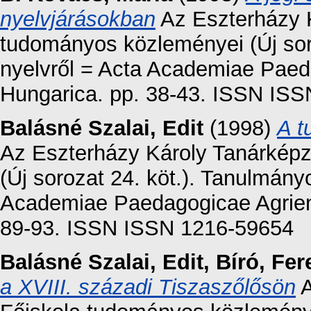
nyelvjárásokban
Az Eszterházy 
tudományos közleményei (Új sor
nyelvről = Acta Academiae Paeda
Hungarica. pp. 38-43. ISSN IS
Balásné Szalai, Edit
(1998)
A t
Az Eszterházy Károly Tanárkép
(Új sorozat 24. köt.). Tanulmány
Academiae Paedagogicae Agriensi
89-93. ISSN ISSN 1216-59654
Balásné Szalai, Edit
,
Bíró, Fer
a XVIII. századi Tiszaszőlősön
A