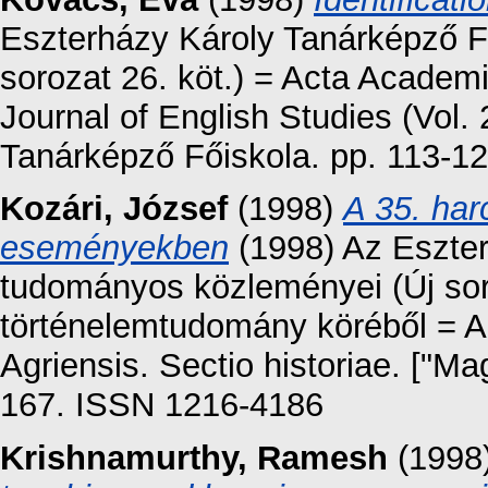
Eszterházy Károly Tanárképző F
sorozat 26. köt.) = Acta Academ
Journal of English Studies (Vol.
Tanárképző Főiskola. pp. 113-1
Kozári, József
(1998)
A 35. har
eseményekben
(1998) Az Eszter
tudományos közleményei (Új sor
történelemtudomány köréből = 
Agriensis. Sectio historiae. ["M
167. ISSN 1216-4186
Krishnamurthy, Ramesh
(1998