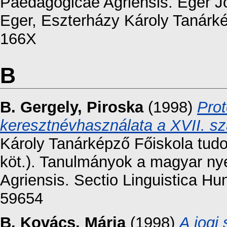
Paedagogicae Agriensis. Eger Jou
Eger, Eszterházy Károly Tanárké
166X
B
B. Gergely, Piroska
(1998)
Prot
keresztnévhasználata a XVII. sz
Károly Tanárképző Főiskola tud
köt.). Tanulmányok a magyar ny
Agriensis. Sectio Linguistica H
59654
B. Kovács, Mária
(1998)
A jogi