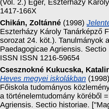
(Vol. 2.) Eger, Eszterházy Károl
1417-166X
Chikán, Zoltánné
(1998)
Jelent
Eszterházy Károly Tanárképző F
sorozat 24. köt.). Tanulmányok 
Paedagogicae Agriensis. Sectio 
ISSN ISSN 1216-59654
Csesznokné Kukucska, Katali
Heves megyei iskolákban
(1998)
Főiskola tudományos közleménye
a történelemtudomány köréből 
Agriensis. Sectio historiae. ["M