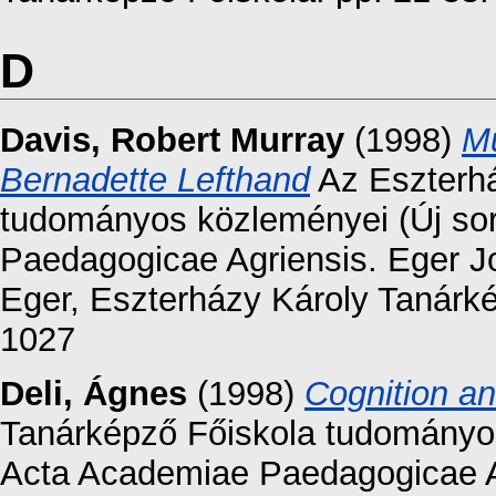
D
Davis, Robert Murray
(1998)
Mu
Bernadette Lefthand
Az Eszterhá
tudományos közleményei (Új sor
Paedagogicae Agriensis. Eger Jo
Eger, Eszterházy Károly Tanárké
1027
Deli, Ágnes
(1998)
Cognition an
Tanárképző Főiskola tudományos 
Acta Academiae Paedagogicae Ag