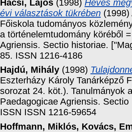
Hacsi, Lajos
(1998)
Heves megye
évi választások tükrében
(1998) 
Főiskola tudományos közleménye
a történelemtudomány köréből 
Agriensis. Sectio historiae. ["M
85. ISSN 1216-4186
Hajdú, Mihály
(1998)
Tulajdonn
Eszterházy Károly Tanárképző F
sorozat 24. köt.). Tanulmányok 
Paedagogicae Agriensis. Sectio 
ISSN ISSN 1216-59654
Hoffmann, Miklós
,
Kovács, E