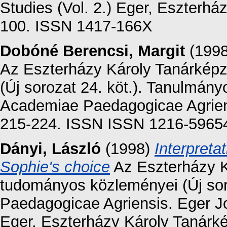
Studies (Vol. 2.) Eger, Eszterhá
100. ISSN 1417-166X
Dobóné Berencsi, Margit
(199
Az Eszterházy Károly Tanárkép
(Új sorozat 24. köt.). Tanulmány
Academiae Paedagogicae Agriensi
215-224. ISSN ISSN 1216-5965
Dányi, László
(1998)
Interpreta
Sophie's choice
Az Eszterházy K
tudományos közleményei (Új sor
Paedagogicae Agriensis. Eger Jo
Eger, Eszterházy Károly Tanárké