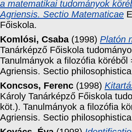
a matematikai tudományok köré
Agriensis. Sectio Matematicae
E
Főiskola.
Komlósi, Csaba
(1998)
Platón 
Tanárképző Főiskola tudományos 
Tanulmányok a filozófia körébő
Agriensis. Sectio philosophistic
Koncsos, Ferenc
(1998)
Kitart
Károly Tanárképző Főiskola tud
köt.). Tanulmányok a filozófia 
Agriensis. Sectio philosophisti
Kovács, Éva
(1998)
Identificati