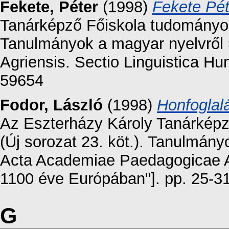
Fekete, Péter
(1998)
Fekete Pét
Tanárképző Főiskola tudományos 
Tanulmányok a magyar nyelvről
Agriensis. Sectio Linguistica H
59654
Fodor, László
(1998)
Honfoglal
Az Eszterházy Károly Tanárkép
(Új sorozat 23. köt.). Tanulmán
Acta Academiae Paedagogicae Ag
1100 éve Európában"]. pp. 25-3
G