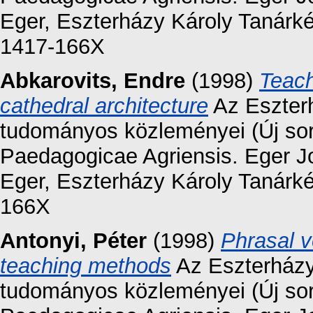
Eger, Eszterházy Károly Tanárk
1417-166X
Abkarovits, Endre
(1998)
Teach
cathedral architecture
Az Eszterh
tudományos közleményei (Új sor
Paedagogicae Agriensis. Eger Jou
Eger, Eszterházy Károly Tanárké
166X
Antonyi, Péter
(1998)
Phrasal v
teaching methods
Az Eszterházy
tudományos közleményei (Új sor