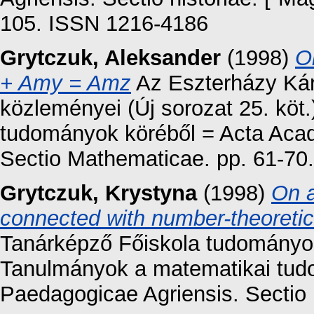
105. ISSN 1216-4186
Grytczuk, Aleksander
(1998)
O
+ Amy = Amz
Az Eszterházy Kár
közleményei (Új sorozat 25. köt
tudományok köréből = Acta Aca
Sectio Mathematicae. pp. 61-70.
Grytczuk, Krystyna
(1998)
On a
connected with number-theoretic
Tanárképző Főiskola tudományos 
Tanulmányok a matematikai tud
Paedagogicae Agriensis. Sectio