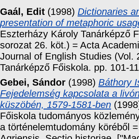
Gaál, Edit
(1998)
Dictionaries a
presentation of metaphoric usages
Eszterházy Károly Tanárképző F
sorozat 26. köt.) = Acta Academ
Journal of English Studies (Vol.
Tanárképző Főiskola. pp. 101-1
Gebei, Sándor
(1998)
Báthory I
Fejedelemség kapcsolata a livó
küszöbén, 1579-1581-ben
(1998)
Főiskola tudományos közleménye
a történelemtudomány köréből 
Agriensis. Sectio historiae. ["M