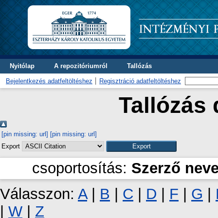
Nyitólap
A repozitóriumról
Tallózás
Bejelentkezés adatfeltöltéshez
Regisztráció adatfeltöltéshez
Tallózás 
[pin missing: url]
[pin missing: url]
Export
csoportosítás:
Szerző nev
Válasszon:
A
|
B
|
C
|
D
|
F
|
G
|
|
W
|
Z