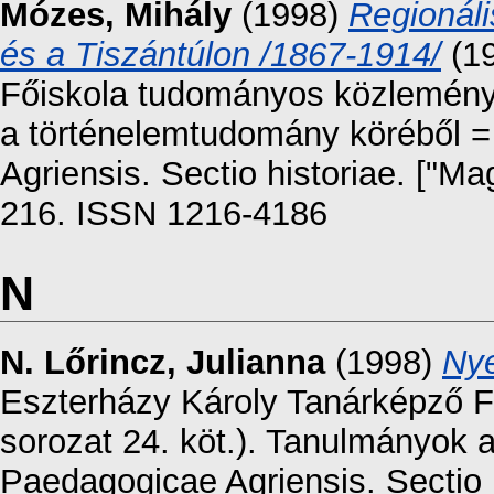
Mózes, Mihály
(1998)
Regionáli
és a Tiszántúlon /1867-1914/
(19
Főiskola tudományos közleménye
a történelemtudomány köréből 
Agriensis. Sectio historiae. ["M
216. ISSN 1216-4186
N
N. Lőrincz, Julianna
(1998)
Nye
Eszterházy Károly Tanárképző F
sorozat 24. köt.). Tanulmányok 
Paedagogicae Agriensis. Sectio 