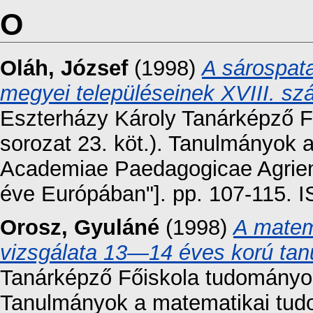
O
Oláh, József
(1998)
A sárospat
megyei településeinek XVIII. s
Eszterházy Károly Tanárképző F
sorozat 23. köt.). Tanulmányok 
Academiae Paedagogicae Agriens
éve Európában"]. pp. 107-115. 
Orosz, Gyuláné
(1998)
A matem
vizsgálata 13—14 éves korú tan
Tanárképző Főiskola tudományos 
Tanulmányok a matematikai tud