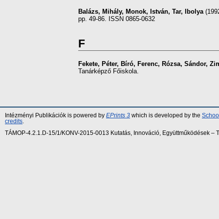
Balázs, Mihály
,
Monok, István
,
Tar, Ibolya
(199
pp. 49-86. ISSN 0865-0632
F
Fekete, Péter
,
Bíró, Ferenc
,
Rózsa, Sándor
,
Zi
Tanárképző Főiskola.
Intézményi Publikációk is powered by
EPrints 3
which is developed by the
School
credits
.
TÁMOP-4.2.1.D-15/1/KONV-2015-0013 Kutatás, Innováció, Együttműködések – Tár