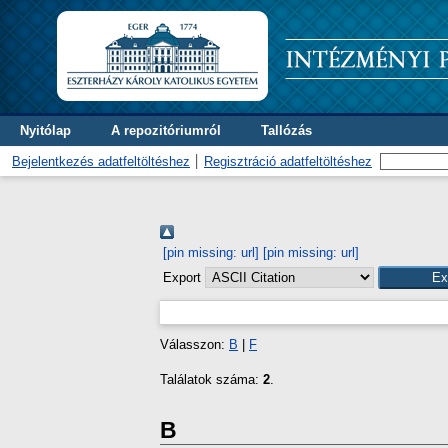
Nyitólap
A repozitóriumról
Tallózás
Bejelentkezés adatfeltöltéshez
Regisztráció adatfeltöltéshez
[pin missing: url]
[pin missing: url]
Export
Válasszon:
B
|
F
Találatok száma:
2
.
B