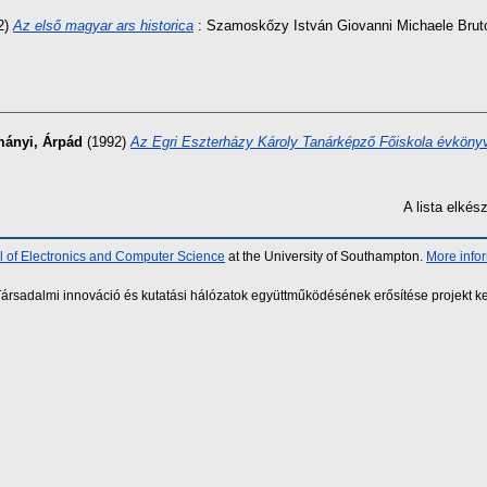
2)
Az első magyar ars historica
: Szamoskőzy István Giovanni Michaele Bruto 
mányi, Árpád
(1992)
Az Egri Eszterházy Károly Tanárképző Főiskola évköny
A lista elké
 of Electronics and Computer Science
at the University of Southampton.
More info
sadalmi innováció és kutatási hálózatok együttműködésének erősítése projekt ke