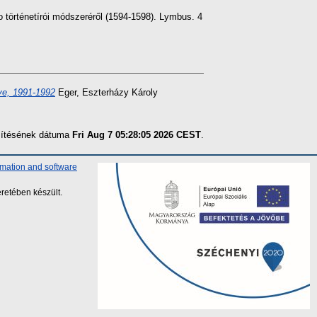
történetírói módszeréről (1594-1598). Lymbus. 4
ve, 1991-1992
Eger, Eszterházy Károly
szítésének dátuma
Fri Aug 7 05:28:05 2026 CEST
.
rmation and software
retében készült.