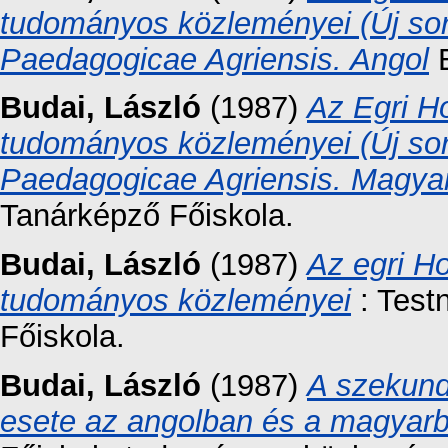
tudományos közleményei (Új sor
Paedagogicae Agriensis. Angol
E
Budai, László
(1987)
Az Egri H
tudományos közleményei (Új sor
Paedagogicae Agriensis. Magyar
Tanárképző Főiskola.
Budai, László
(1987)
Az egri H
tudományos közleményei
: Test
Főiskola.
Budai, László
(1987)
A szekund
esete az angolban és a magyar