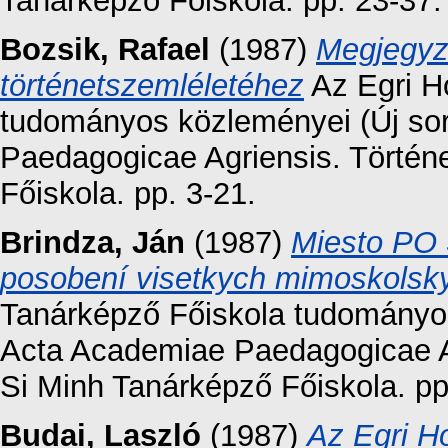
Tanárképző Főiskola. pp. 23-37.
Bozsik, Rafael
(1987)
Megjegyz
történetszemléletéhez
Az Egri H
tudományos közleményei (Új sor
Paedagogicae Agriensis. Történ
Főiskola. pp. 3-21.
Brindza, Ján
(1987)
Miesto PO
posobení visetkych mimoskolskyc
Tanárképző Főiskola tudományos 
Acta Academiae Paedagogicae A
Si Minh Tanárképző Főiskola. pp
Budai, Laszló
(1987)
Az Egri H