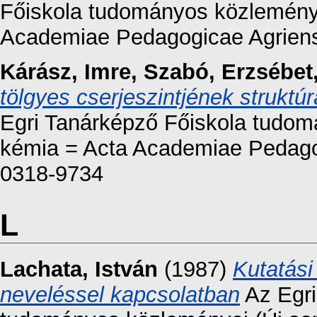
Főiskola tudományos közleményei
Academiae Pedagogicae Agriens
Kárász, Imre
,
Szabó, Erzsébet
tölgyes cserjeszintjének struktú
Egri Tanárképző Főiskola tudomá
kémia = Acta Academiae Pedagog
0318-9734
L
Lachata, István
(1987)
Kutatási
neveléssel kapcsolatban
Az Egri