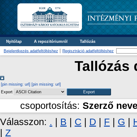
Nyitólap
A repozitóriumról
Tallózás
Bejelentkezés adatfeltöltéshez
Regisztráció adatfeltöltéshez
Tallózás 
[pin missing: url]
[pin missing: url]
Export
csoportosítás:
Szerző nev
Válasszon:
.
|
B
|
C
|
D
|
F
|
G
|
|
Z