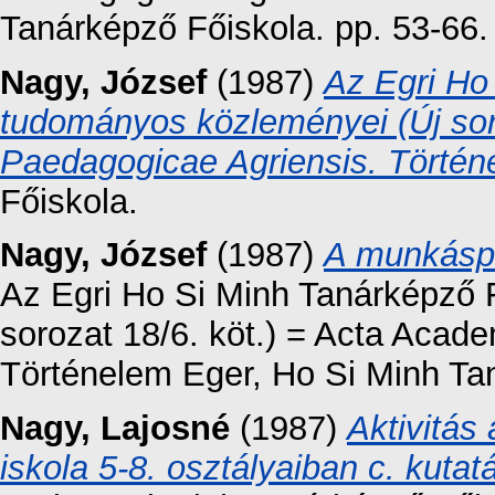
Tanárképző Főiskola. pp. 53-66.
Nagy, József
(1987)
Az Egri Ho
tudományos közleményei (Új sor
Paedagogicae Agriensis. Történ
Főiskola.
Nagy, József
(1987)
A munkáspá
Az Egri Ho Si Minh Tanárképző 
sorozat 18/6. köt.) = Acta Acad
Történelem Eger, Ho Si Minh Tan
Nagy, Lajosné
(1987)
Aktivitás
iskola 5-8. osztályaiban c. kuta