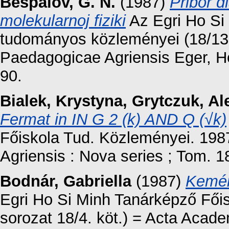
Bespalov, G. N.
(1987)
Pribor d
molekularnoj fiziki
Az Egri Ho Si
tudományos közleményei (18/13.
Paedagogicae Agriensis Eger, H
90.
Bialek, Krystyna
,
Grytczuk, Al
Fermat in IN G 2 (k) AND Q (√k)
Főiskola Tud. Közleményei. 19
Agriensis : Nova series ; Tom. 
Bodnár, Gabriella
(1987)
Kemén
Egri Ho Si Minh Tanárképző Fői
sorozat 18/4. köt.) = Acta Acad