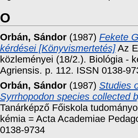
O
Orbán, Sándor
(1987)
Fekete G
kérdései [Könyvismertetés]
Az E
közleményei (18/2.). Biológia 
Agriensis. p. 112. ISSN 0138-97
Orbán, Sándor
(1987)
Studies 
Syrrhopodon species collected by
Tanárképző Főiskola tudományos 
kémia = Acta Academiae Pedagog
0138-9734