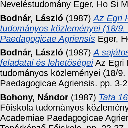
Neveléstudomány Eger, Ho Si Mi
Bodnár, László
(1987)
Az Egri 
tudományos közleményei (18/9. 
Paedagogicae Agriensis
Eger, H
Bodnár, László
(1987)
A sajáto
feladatai és lehetőségei
Az Egri 
tudományos közleményei (18/9. k
Paedagogicae Agriensis. pp. 3-2
Bohony, Nándor
(1987)
Tata 1
Főiskola tudományos közleményei
Academiae Paedagogicae Agrien