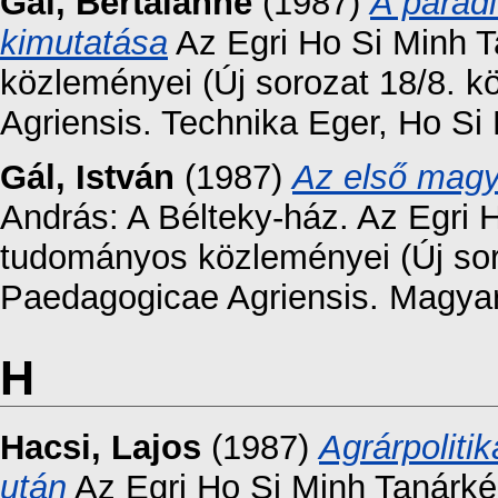
Gál, Bertalanné
(1987)
A paradi
kimutatása
Az Egri Ho Si Minh 
közleményei (Új sorozat 18/8. 
Agriensis. Technika Eger, Ho Si
Gál, István
(1987)
Az első magya
András: A Bélteky-ház. Az Egri 
tudományos közleményei (Új sor
Paedagogicae Agriensis. Magyar 
H
Hacsi, Lajos
(1987)
Agrárpolitik
után
Az Egri Ho Si Minh Tanárk