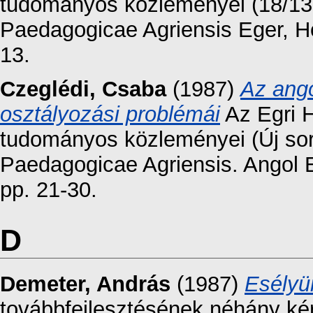
tudományos közleményei (18/13.
Paedagogicae Agriensis Eger, H
13.
Czeglédi, Csaba
(1987)
Az ango
osztályozási problémái
Az Egri 
tudományos közleményei (Új sor
Paedagogicae Agriensis. Angol 
pp. 21-30.
D
Demeter, András
(1987)
Esélyün
továbbfejlesztésének néhány ké