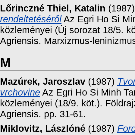
Lőrinczné Thiel, Katalin
(1987
rendeltetéséről
Az Egri Ho Si Mi
közleményei (Új sorozat 18/5. 
Agriensis. Marxizmus-leninizmu
M
Mazúrek, Jaroszlav
(1987)
Tvor
vrchovine
Az Egri Ho Si Minh T
közleményei (18/9. köt.). Földr
Agriensis. pp. 31-61.
Miklovitz, Lászlóné
(1987)
For