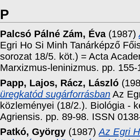
P
Palcsó Pálné Zám, Éva
(1987)
Egri Ho Si Minh Tanárképző Fői
sorozat 18/5. köt.) = Acta Acad
Marxizmus-leninizmus. pp. 155
Papp, Lajos
,
Rácz, László
(19
üregkatód sugárforrásban
Az Egr
közleményei (18/2.). Biológia 
Agriensis. pp. 89-98. ISSN 013
Patkó, György
(1987)
Az Egri H