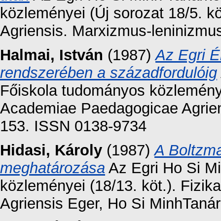
közleményei (Új sorozat 18/5. 
Agriensis. Marxizmus-leninizmu
Halmai, István
(1987)
Az Egri É
rendszerében a századfordulóig
Főiskola tudományos közleményei
Academiae Paedagogicae Agriens
153. ISSN 0138-9734
Hidasi, Károly
(1987)
A Boltzma
meghatározása
Az Egri Ho Si M
közleményei (18/13. köt.). Fiz
Agriensis Eger, Ho Si MinhTanár