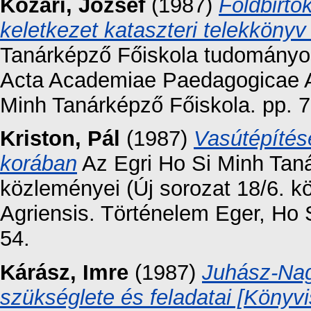
Kozári, József
(1987)
Földbirt
keletkezet kataszteri telekkönyv
Tanárképző Főiskola tudományos 
Acta Academiae Paedagogicae Ag
Minh Tanárképző Főiskola. pp. 7
Kriston, Pál
(1987)
Vasútépíté
korában
Az Egri Ho Si Minh Tan
közleményei (Új sorozat 18/6. 
Agriensis. Történelem Eger, Ho 
54.
Kárász, Imre
(1987)
Juhász-Nag
szükséglete és feladatai [Könyv