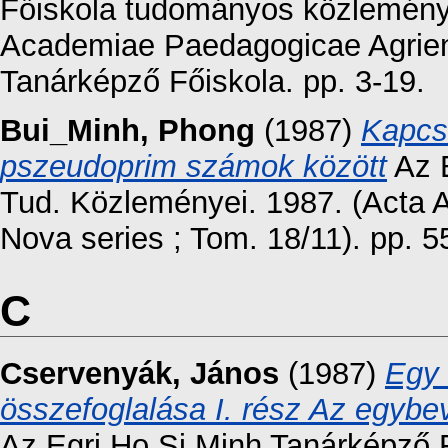
Főiskola tudományos közleményei
Academiae Paedagogicae Agriens
Tanárképző Főiskola. pp. 3-19.
Bui_Minh, Phong
(1987)
Kapcso
pszeudoprim számok között
Az E
Tud. Közleményei. 1987. (Acta 
Nova series ; Tom. 18/11). pp. 
C
Cservenyák, János
(1987)
Egy 
összefoglalása I. rész Az egybe
Az Egri Ho Si Minh Tanárképző 