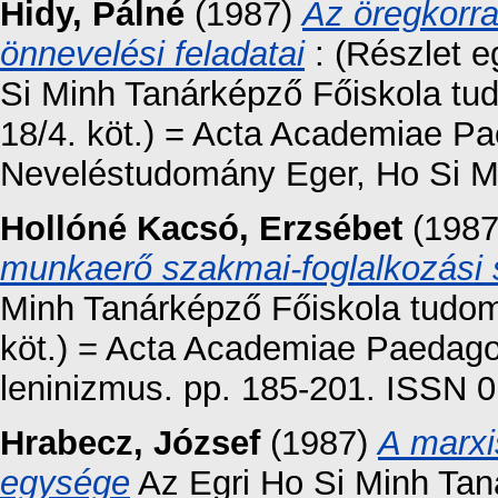
Hidy, Pálné
(1987)
Az öregkorra
önnevelési feladatai
: (Részlet e
Si Minh Tanárképző Főiskola tu
18/4. köt.) = Acta Academiae Pa
Neveléstudomány Eger, Ho Si Mi
Hollóné Kacsó, Erzsébet
(198
munkaerő szakmai-foglalkozási s
Minh Tanárképző Főiskola tudom
köt.) = Acta Academiae Paedago
leninizmus. pp. 185-201. ISSN 
Hrabecz, József
(1987)
A marxis
egysége
Az Egri Ho Si Minh Ta