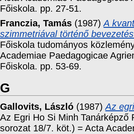
Főiskola. pp. 27-51.
Franczia, Tamás
(1987)
A kvan
szimmetriával történő bevezetésé
Főiskola tudományos közleményei
Academiae Paedagogicae Agrien
Főiskola. pp. 53-69.
G
Gallovits, László
(1987)
Az egr
Az Egri Ho Si Minh Tanárképző 
sorozat 18/7. köt.) = Acta Acad