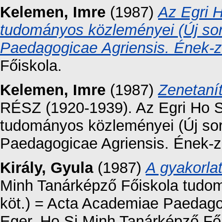
Kelemen, Imre
(1987)
Az Egri 
tudományos közleményei (Új sor
Paedagogicae Agriensis. Ének-
Főiskola.
Kelemen, Imre
(1987)
Zenetaní
RÉSZ (1920-1939). Az Egri Ho S
tudományos közleményei (Új sor
Paedagogicae Agriensis. Ének-z
Király, Gyula
(1987)
A gyakorla
Minh Tanárképző Főiskola tudom
köt.) = Acta Academiae Paedag
Eger, Ho Si Minh Tanárképző Fői