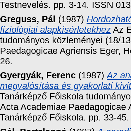
Testnevelés. pp. 3-14. ISSN 01
Greguss, Pál
(1987)
Hordozható
fiziológiai alapkísérletekhez
Az E
tudományos közleményei (18/13.
Paedagogicae Agriensis Eger, H
26.
Gyergyák, Ferenc
(1987)
Az an
megvalósítása és gyakorlati kivi
Tanárképző Főiskola tudományos 
Acta Academiae Paedagogicae Ag
Tanárképző Főiskola. pp. 33-45.