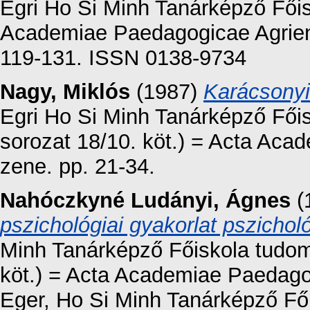
Egri Ho Si Minh Tanárképző Fői
Academiae Paedagogicae Agriensi
119-131. ISSN 0138-9734
Nagy, Miklós
(1987)
Karácsonyi
Egri Ho Si Minh Tanárképző Fői
sorozat 18/10. köt.) = Acta Aca
zene. pp. 21-34.
Nahóczkyné Ludányi, Ágnes
(
pszichológiai gyakorlat pszicholó
Minh Tanárképző Főiskola tudom
köt.) = Acta Academiae Paedag
Eger, Ho Si Minh Tanárképző Fői