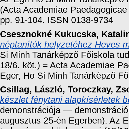
(Acta Academiae Paedagogicae Ag
pp. 91-104. ISSN 0138-9734
Csesznokné Kukucska, Katali
néptanítók helyzetéhez Heves 
Si Minh Tanárképző Főiskola tu
18/6. köt.) = Acta Academiae P
Eger, Ho Si Minh Tanárképző Fői
Csillag, László
,
Toroczkay, Zso
készlet fénytani alapkísérletek
demonstrációja — demonstrációk
augusztus 25-én Egerben). Az E