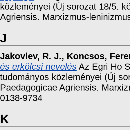
közleményei (Új sorozat 18/5. 
Agriensis. Marxizmus-leninizmu
J
Jakovlev, R. J.
,
Koncsos, Fere
és erkölcsi nevelés
Az Egri Ho S
tudományos közleményei (Új sor
Paedagogicae Agriensis. Marxiz
0138-9734
K