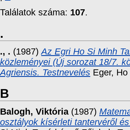
Találatok száma:
107
.
.
., .
(1987)
Az Egri Ho Si Minh T
közleményei (Új sorozat 18/7. 
Agriensis. Testnevelés
Eger, Ho 
B
Balogh, Viktória
(1987)
Matemat
osztályok kísérleti tantervéről és