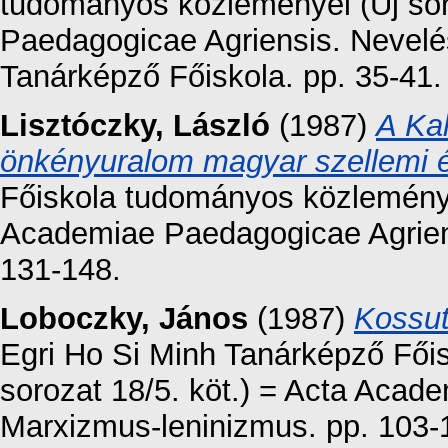
tudományos közleményei (Új sor
Paedagogicae Agriensis. Nevel
Tanárképző Főiskola. pp. 35-41.
Lisztóczky, László
(1987)
A Ka
önkényuralom magyar szellemi é
Főiskola tudományos közleményei
Academiae Paedagogicae Agriens
131-148.
Loboczky, János
(1987)
Kossut
Egri Ho Si Minh Tanárképző Fői
sorozat 18/5. köt.) = Acta Acad
Marxizmus-leninizmus. pp. 103