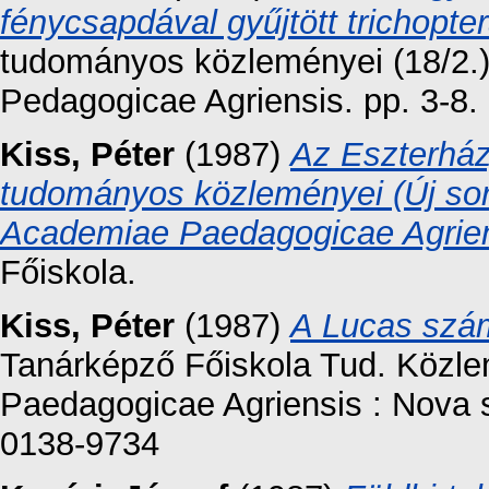
fénycsapdával gyűjtött trichopter
tudományos közleményei (18/2.)
Pedagogicae Agriensis. pp. 3-8
Kiss, Péter
(1987)
Az Eszterház
tudományos közleményei (Új soro
Academiae Paedagogicae Agrie
Főiskola.
Kiss, Péter
(1987)
A Lucas szám
Tanárképző Főiskola Tud. Közle
Paedagogicae Agriensis : Nova s
0138-9734