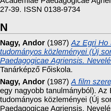
Academiae Paedagogicae Agriensi
27-39. ISSN 0138-9734
N
Nagy, Andor
(1987)
Az Egri Ho 
tudományos közleményei (Új sor
Paedagogicae Agriensis. Nevel
Tanárképző Főiskola.
Nagy, Andor
(1987)
A film szer
egy nagyobb tanulmányból). Az 
tudományos közleményei (Új sor
Paedagogicae Agriensis. Nevel