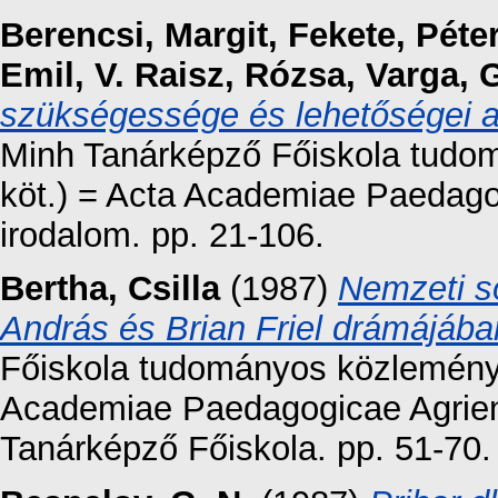
Berencsi, Margit
,
Fekete, Péte
Emil
,
V. Raisz, Rózsa
,
Varga, 
szükségessége és lehetőségei a
Minh Tanárképző Főiskola tudom
köt.) = Acta Academiae Paedago
irodalom. pp. 21-106.
Bertha, Csilla
(1987)
Nemzeti s
András és Brian Friel drámájába
Főiskola tudományos közleményei
Academiae Paedagogicae Agriens
Tanárképző Főiskola. pp. 51-70.