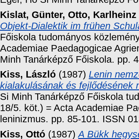
Kislat, Günter
,
Otto, Karlheinz
Objekt-Dialektik im frühen Schul
Főiskola tudományos közleményei
Academiae Paedagogicae Agrien
Minh Tanárképző Főiskola. pp. 4
Kiss, László
(1987)
Lenin nemze
kialakulásának és fejlődésének 
Si Minh Tanárképző Főiskola tu
18/5. köt.) = Acta Academiae P
leninizmus. pp. 85-101. ISSN 0
Kiss, Ottó
(1987)
A Bükk hegysé