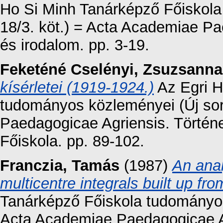
Ho Si Minh Tanárképző Főiskola
18/3. köt.) = Acta Academiae P
és irodalom. pp. 3-19.
Feketéné Cselényi, Zsuzsanna
kísérletei (1919-1924.)
Az Egri H
tudományos közleményei (Új sor
Paedagogicae Agriensis. Történ
Főiskola. pp. 89-102.
Franczia, Tamás
(1987)
An anal
multicentre integrals built up fr
Tanárképző Főiskola tudományos 
Acta Academiae Paedagogicae A