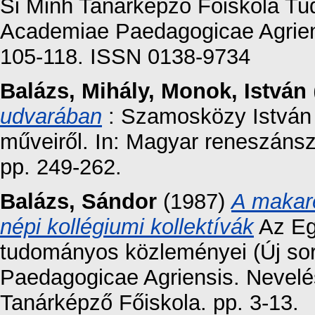
Si Minh Tanárképző Főiskola Tu
Academiae Paedagogicae Agriensi
105-118. ISSN 0138-9734
Balázs, Mihály
,
Monok, István
udvarában
: Szamosközy István 
műveiről. In: Magyar reneszánsz
pp. 249-262.
Balázs, Sándor
(1987)
A makare
népi kollégiumi kollektívák
Az Eg
tudományos közleményei (Új sor
Paedagogicae Agriensis. Nevel
Tanárképző Főiskola. pp. 3-13.