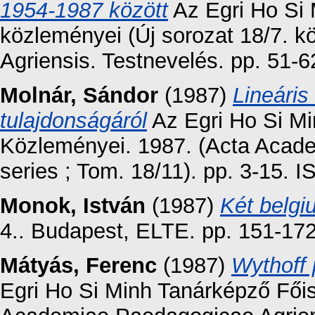
1954-1987 között
Az Egri Ho Si
közleményei (Új sorozat 18/7. 
Agriensis. Testnevelés. pp. 51-
Molnár, Sándor
(1987)
Lineáris
tulajdonságáról
Az Egri Ho Si Mi
Közleményei. 1987. (Acta Acad
series ; Tom. 18/11). pp. 3-15.
Monok, István
(1987)
Két belgi
4.. Budapest, ELTE. pp. 151-172
Mátyás, Ferenc
(1987)
Wythoff 
Egri Ho Si Minh Tanárképző Fői