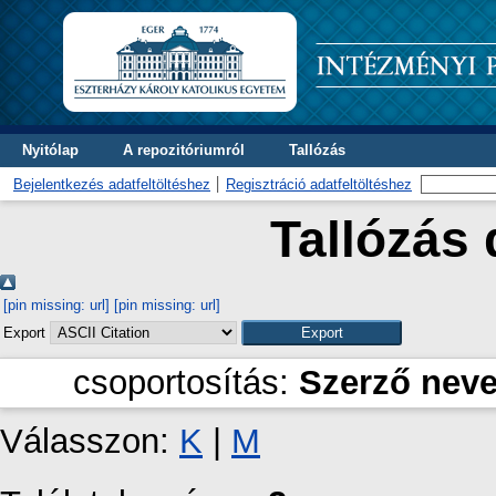
Nyitólap
A repozitóriumról
Tallózás
Bejelentkezés adatfeltöltéshez
Regisztráció adatfeltöltéshez
Tallózás 
[pin missing: url]
[pin missing: url]
Export
csoportosítás:
Szerző nev
Válasszon:
K
|
M