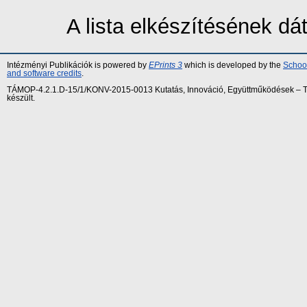
A lista elkészítésének d
Intézményi Publikációk is powered by
EPrints 3
which is developed by the
School
and software credits
.
TÁMOP-4.2.1.D-15/1/KONV-2015-0013 Kutatás, Innováció, Együttműködések – Tár
készült.