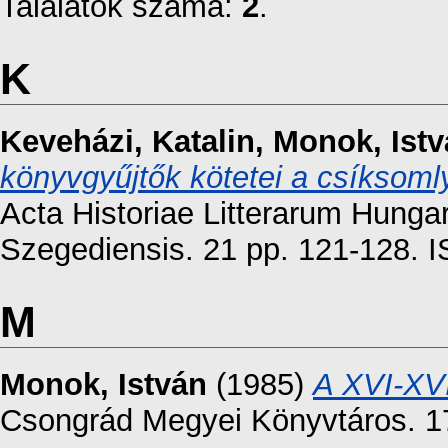
Találatok száma:
2
.
K
Keveházi, Katalin
,
Monok, Ist
könyvgyűjtők kötetei a csíksoml
Acta Historiae Litterarum Hungar
Szegediensis. 21 pp. 121-128. 
M
Monok, István
(1985)
A XVI-XV
Csongrád Megyei Könyvtáros. 17 