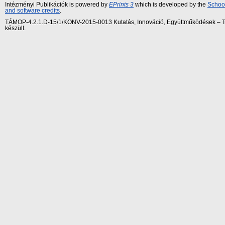
Intézményi Publikációk is powered by
EPrints 3
which is developed by the
School
and software credits
.
TÁMOP-4.2.1.D-15/1/KONV-2015-0013 Kutatás, Innováció, Együttműködések – Tár
készült.