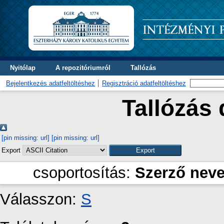
Nyitólap
A repozitóriumról
Tallózás
Bejelentkezés adatfeltöltéshez
Regisztráció adatfeltöltéshez
Tallózás 
[pin missing: url]
[pin missing: url]
Export
csoportosítás:
Szerző nev
Válasszon:
S