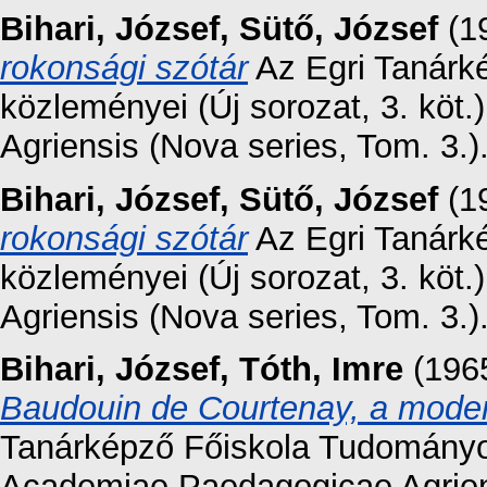
Bihari, József
,
Sütő, József
(1
rokonsági szótár
Az Egri Tanárk
közleményei (Új sorozat, 3. kö
Agriensis (Nova series, Tom. 3.)
Bihari, József
,
Sütő, József
(1
rokonsági szótár
Az Egri Tanárk
közleményei (Új sorozat, 3. kö
Agriensis (Nova series, Tom. 3.)
Bihari, József
,
Tóth, Imre
(196
Baudouin de Courtenay, a moder
Tanárképző Főiskola Tudományos
Academiae Paedagogicae Agriensi