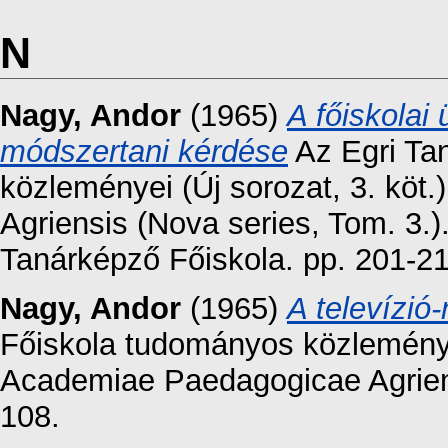
N
Nagy, Andor
(1965)
A főiskola
módszertani kérdése
Az Egri Ta
közleményei (Új sorozat, 3. kö
Agriensis (Nova series, Tom. 3.)
Tanárképző Főiskola. pp. 201-21
Nagy, Andor
(1965)
A televízió
Főiskola tudományos közleményei
Academiae Paedagogicae Agriensi
108.