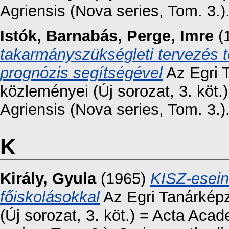
Agriensis (Nova series, Tom. 3.)
Istók, Barnabás
,
Perge, Imre
(
takarmányszükségleti tervezés t
prognózis segítségével
Az Egri 
közleményei (Új sorozat, 3. kö
Agriensis (Nova series, Tom. 3.)
K
Király, Gyula
(1965)
KISZ-esein
főiskolásokkal
Az Egri Tanárkép
(Új sorozat, 3. köt.) = Acta Ac