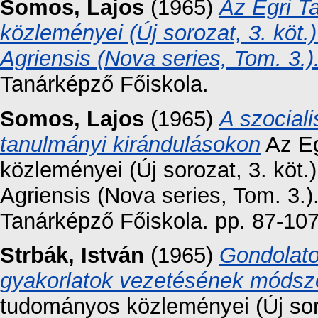
Somos, Lajos
(1965)
Az Egri T
közleményei (Új sorozat, 3. kö
Agriensis (Nova series, Tom. 3.)
Tanárképző Főiskola.
Somos, Lajos
(1965)
A szocial
tanulmányi kirándulásokon
Az Eg
közleményei (Új sorozat, 3. kö
Agriensis (Nova series, Tom. 3.)
Tanárképző Főiskola. pp. 87-107
Strbák, István
(1965)
Gondolato
gyakorlatok vezetésének módsz
tudományos közleményei (Új sor