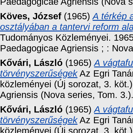
Paedagogicae Agriensis (Nova se
Köves, József
(1965)
A térkép a
osztályában a tantervi reform al
Tudományos Közleményei. 1965.
Paedagogicae Agriensis ; : Nova 
Kővári, László
(1965)
A vágtafu
törvényszerűségek
Az Egri Taná
közleményei (Új sorozat, 3. kö
Agriensis (Nova series, Tom. 3.)
Kővári, László
(1965)
A vágtafu
törvényszerűségek
Az Egri Taná
közleményei (Új sorozat, 3. kö