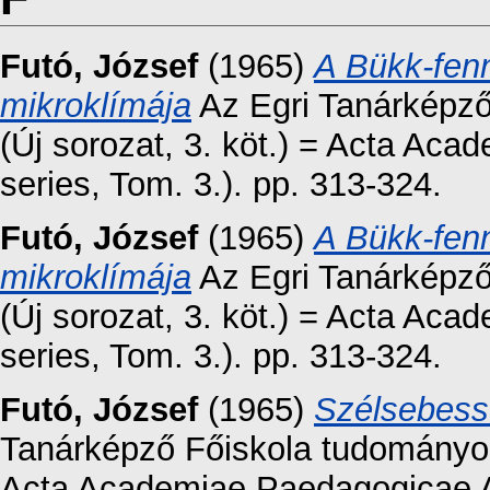
Futó, József
(1965)
A Bükk-fenn
mikroklímája
Az Egri Tanárképz
(Új sorozat, 3. köt.) = Acta Ac
series, Tom. 3.). pp. 313-324.
Futó, József
(1965)
A Bükk-fenn
mikroklímája
Az Egri Tanárképz
(Új sorozat, 3. köt.) = Acta Ac
series, Tom. 3.). pp. 313-324.
Futó, József
(1965)
Szélsebess
Tanárképző Főiskola tudományos 
Acta Academiae Paedagogicae Ag