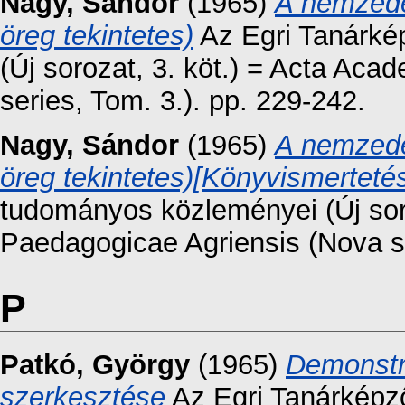
Nagy, Sándor
(1965)
A nemzedé
öreg tekintetes)
Az Egri Tanárké
(Új sorozat, 3. köt.) = Acta Ac
series, Tom. 3.). pp. 229-242.
Nagy, Sándor
(1965)
A nemzedé
öreg tekintetes)[Könyvismerteté
tudományos közleményei (Új sor
Paedagogicae Agriensis (Nova se
P
Patkó, György
(1965)
Demonstr
szerkesztése
Az Egri Tanárképz