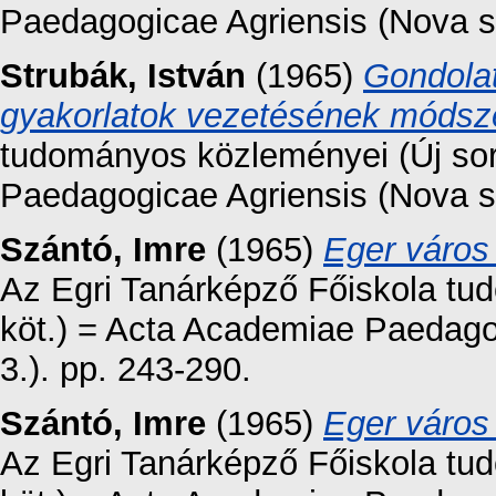
Paedagogicae Agriensis (Nova se
Strubák, István
(1965)
Gondolat
gyakorlatok vezetésének módsz
tudományos közleményei (Új sor
Paedagogicae Agriensis (Nova se
Szántó, Imre
(1965)
Eger város 
Az Egri Tanárképző Főiskola tu
köt.) = Acta Academiae Paedago
3.). pp. 243-290.
Szántó, Imre
(1965)
Eger város 
Az Egri Tanárképző Főiskola tu