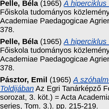
Pelle, Béla
(1965)
A hiperciklus
Főiskola tudományos közleményei
Academiae Paedagogicae Agriens
378.
Pelle, Béla
(1965)
A hiperciklus
Főiskola tudományos közleményei
Academiae Paedagogicae Agriens
378.
Pásztor, Emil
(1965)
A szóhalm
Toldijában
Az Egri Tanárképző F
sorozat, 3. köt.) = Acta Academ
series, Tom. 3.). pp. 215-219.