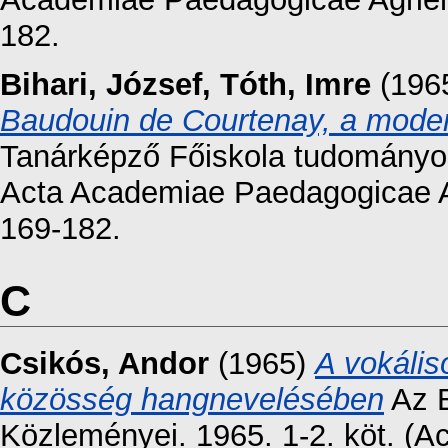
182.
Bihari, József
,
Tóth, Imre
(196
Baudouin de Courtenay, a moder
Tanárképző Főiskola tudományos 
Acta Academiae Paedagogicae Ag
169-182.
C
Csikós, Andor
(1965)
A vokális
közösség hangnevelésében
Az E
Közleményei. 1965. 1-2. köt. (