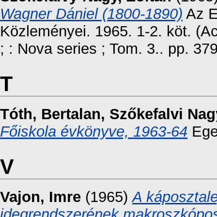
Wagner Dániel (1800-1890)
Az E
Közleményei. 1965. 1-2. köt. (
; : Nova series ; Tom. 3.. pp. 37
T
Tóth, Bertalan
,
Szőkefalvi Nag
Főiskola évkönyve, 1963-64
Eger
V
Vajon, Imre
(1965)
A káposztale
idegrendszerének makroszkópos