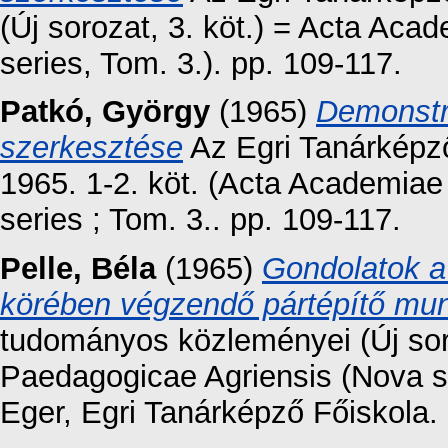
(Új sorozat, 3. köt.) = Acta Ac
series, Tom. 3.). pp. 109-117.
Patkó, György
(1965)
Demonstr
szerkesztése
Az Egri Tanárképz
1965. 1-2. köt. (Acta Academiae
series ; Tom. 3.. pp. 109-117.
Pelle, Béla
(1965)
Gondolatok a 
körében végzendő pártépítő mu
tudományos közleményei (Új sor
Paedagogicae Agriensis (Nova se
Eger, Egri Tanárképző Főiskola. 