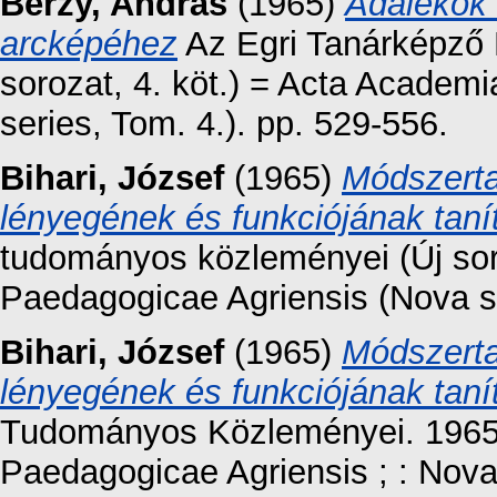
Berzy, András
(1965)
Adalékok 
arcképéhez
Az Egri Tanárképző 
sorozat, 4. köt.) = Acta Academ
series, Tom. 4.). pp. 529-556.
Bihari, József
(1965)
Módszerta
lényegének és funkciójának tan
tudományos közleményei (Új sor
Paedagogicae Agriensis (Nova se
Bihari, József
(1965)
Módszerta
lényegének és funkciójának tan
Tudományos Közleményei. 1965.
Paedagogicae Agriensis ; : Nova 