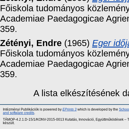
Főiskola tudományos közleményei
Academiae Paedagogicae Agriens
359.
Zétényi, Endre
(1965)
Eger idő
Főiskola tudományos közleményei
Academiae Paedagogicae Agriens
359.
A lista elkészítésének
Intézményi Publikációk is powered by
EPrints 3
which is developed by the
School
and software credits
.
TÁMOP-4.2.1.D-15/1/KONV-2015-0013 Kutatás, Innováció, Együttműködések – Tár
készült.