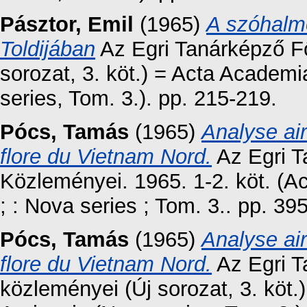
Pásztor, Emil
(1965)
A szóhalm
Toldijában
Az Egri Tanárképző F
sorozat, 3. köt.) = Acta Academ
series, Tom. 3.). pp. 215-219.
Pócs, Tamás
(1965)
Analyse ai
flore du Vietnam Nord.
Az Egri 
Közleményei. 1965. 1-2. köt. (
; : Nova series ; Tom. 3.. pp. 39
Pócs, Tamás
(1965)
Analyse ai
flore du Vietnam Nord.
Az Egri T
közleményei (Új sorozat, 3. kö