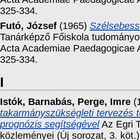
325-334.
Futó, József
(1965)
Szélsebess
Tanárképző Főiskola tudományos 
Acta Academiae Paedagogicae Ag
325-334.
I
Istók, Barnabás
,
Perge, Imre
(
takarmányszükségleti tervezés t
prognózis segítségével
Az Egri 
közleményei (Új sorozat, 3. kö