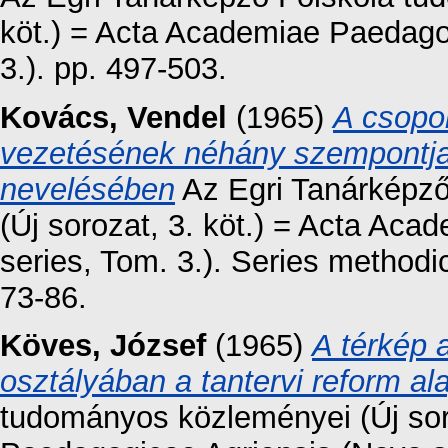
köt.) = Acta Academiae Paedago
3.). pp. 497-503.
Kovács, Vendel
(1965)
A csopo
vezetésének néhány szempontja a
nevelésében
Az Egri Tanárképz
(Új sorozat, 3. köt.) = Acta Ac
series, Tom. 3.). Series methodi
73-86.
Köves, József
(1965)
A térkép a
osztályában a tantervi reform al
tudományos közleményei (Új sor