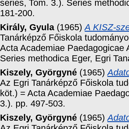
series, Tom. 3.). Series methodi
181-200.
Király, Gyula
(1965)
A KISZ-sze
Tanárképző Főiskola tudományos 
Acta Academiae Paedagogicae Ag
Series methodica Eger, Egri Tan
Kiszely, Györgyné
(1965)
Adat
Az Egri Tanárképző Főiskola tu
köt.) = Acta Academiae Paedago
3.). pp. 497-503.
Kiszely, Györgyné
(1965)
Adat
Az Egri Tanárképző Főiskola tu