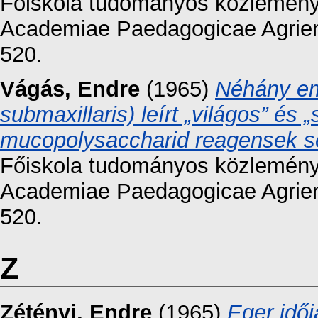
Főiskola tudományos közleményei
Academiae Paedagogicae Agriens
520.
Vágás, Endre
(1965)
Néhány eml
submaxillaris) leírt „világos” és 
mucopolysaccharid reagensek s
Főiskola tudományos közleményei
Academiae Paedagogicae Agriens
520.
Z
Zétényi, Endre
(1965)
Eger idő