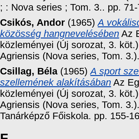
; : Nova series ; Tom. 3.. pp. 71-
Csikós, Andor
(1965)
A vokális
közösség hangnevelésében
Az E
közleményei (Új sorozat, 3. kö
Agriensis (Nova series, Tom. 3.)
Csillag, Béla
(1965)
A sport sze
szellemének alakításában
Az Eg
közleményei (Új sorozat, 3. kö
Agriensis (Nova series, Tom. 3.)
Tanárképző Főiskola. pp. 155-16
F