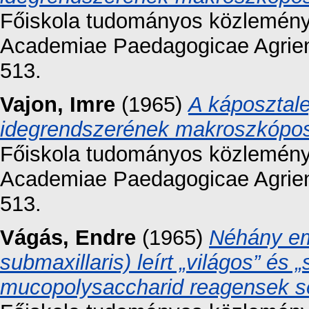
Főiskola tudományos közleményei
Academiae Paedagogicae Agriens
513.
Vajon, Imre
(1965)
A káposztale
idegrendszerének makroszkópos
Főiskola tudományos közleményei
Academiae Paedagogicae Agriens
513.
Vágás, Endre
(1965)
Néhány eml
submaxillaris) leírt „világos” és 
mucopolysaccharid reagensek s