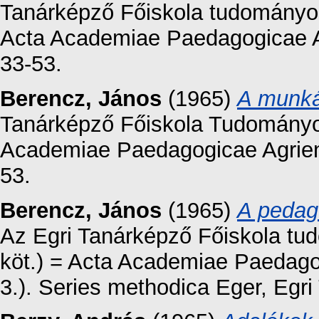
Tanárképző Főiskola tudományos 
Acta Academiae Paedagogicae Ag
33-53.
Berencz, János
(1965)
A munká
Tanárképző Főiskola Tudományos
Academiae Paedagogicae Agriensi
53.
Berencz, János
(1965)
A pedag
Az Egri Tanárképző Főiskola tu
köt.) = Acta Academiae Paedago
3.). Series methodica Eger, Egri