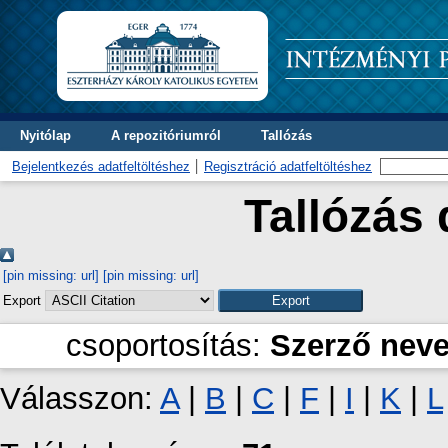
Nyitólap
A repozitóriumról
Tallózás
Bejelentkezés adatfeltöltéshez
Regisztráció adatfeltöltéshez
Tallózás 
[pin missing: url]
[pin missing: url]
Export
csoportosítás:
Szerző nev
Válasszon:
A
|
B
|
C
|
F
|
I
|
K
|
L