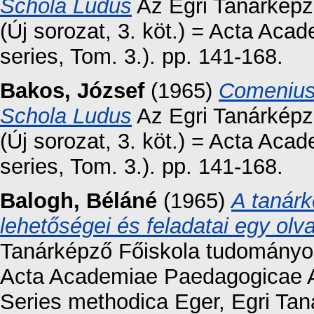
Schola Ludus
Az Egri Tanárképz
(Új sorozat, 3. köt.) = Acta Ac
series, Tom. 3.). pp. 141-168.
Bakos, József
(1965)
Comenius 
Schola Ludus
Az Egri Tanárképz
(Új sorozat, 3. köt.) = Acta Ac
series, Tom. 3.). pp. 141-168.
Balogh, Béláné
(1965)
A tanárk
lehetőségei és feladatai egy ol
Tanárképző Főiskola tudományos 
Acta Academiae Paedagogicae Ag
Series methodica Eger, Egri Tan