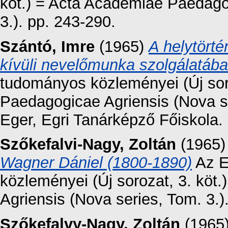
köt.) = Acta Academiae Paedago
3.). pp. 243-290.
Szántó, Imre
(1965)
A helytörté
kívüli nevelőmunka szolgálatáb
tudományos közleményei (Új sor
Paedagogicae Agriensis (Nova se
Eger, Egri Tanárképző Főiskola.
Szőkefalvi-Nagy, Zoltán
(1965
Wagner Dániel (1800-1890)
Az E
közleményei (Új sorozat, 3. kö
Agriensis (Nova series, Tom. 3.)
Szőkefalvy-Nagy, Zoltán
(1965