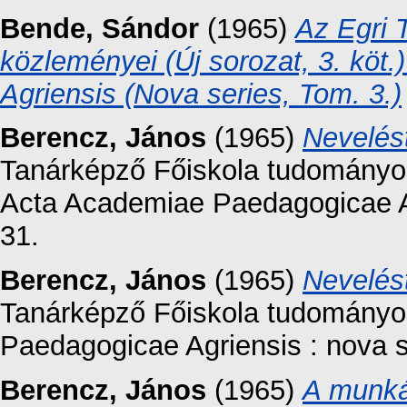
Bende, Sándor
(1965)
Az Egri 
közleményei (Új sorozat, 3. kö
Agriensis (Nova series, Tom. 3.)
Berencz, János
(1965)
Nevelést
Tanárképző Főiskola tudományos 
Acta Academiae Paedagogicae Agr
31.
Berencz, János
(1965)
Nevelést
Tanárképző Főiskola tudományo
Paedagogicae Agriensis : nova se
Berencz, János
(1965)
A munká