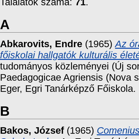
Találatok száma:
71
.
A
Abkarovits, Endre
(1965)
Az ór
főiskolai hallgatók kulturális éle
tudományos közleményei (Új sor
Paedagogicae Agriensis (Nova se
Eger, Egri Tanárképző Főiskola.
B
Bakos, József
(1965)
Comenius 