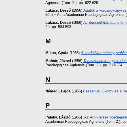
Agriensis (Tom. 2.). pp. 622-629.
Lukács, Dezső
(1956)
Adatok a vöröskővölgyi cse
köt.) = Acta Academiae Paedagogicae Agriensis (
Lukács, Dezső
(1956)
Az öncsonkítás (autonómia
2.). pp. 584-593.
M
Mikus, Gyula
(1956)
A serdülőkor néhány problé
Molnár, József
(1956)
Tapasztalatok a gyakorlóév
Paedagogicae Agriensis (Tom. 2.). pp. 213-224.
N
Némedi, Lajos
(1956)
Bessenyei György és a ma
P
Pataky, László
(1956)
„Az Ady-versek poéta-admi
Academiae Paedagogicae Agriensis (Tom. 2.). pp