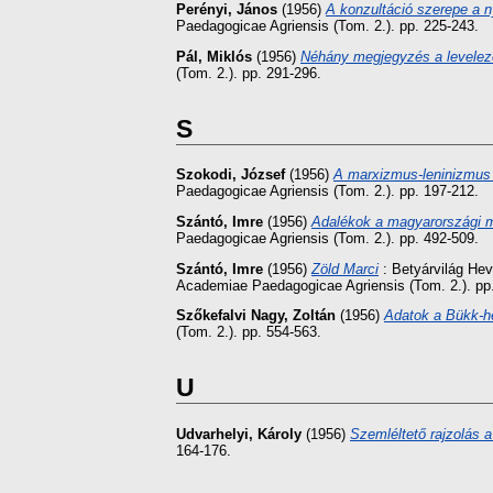
Perényi, János
(1956)
A konzultáció szerepe a n
Paedagogicae Agriensis (Tom. 2.). pp. 225-243.
Pál, Miklós
(1956)
Néhány megjegyzés a levelező 
(Tom. 2.). pp. 291-296.
S
Szokodi, József
(1956)
A marxizmus-leninizmus 
Paedagogicae Agriensis (Tom. 2.). pp. 197-212.
Szántó, Imre
(1956)
Adalékok a magyarországi m
Paedagogicae Agriensis (Tom. 2.). pp. 492-509.
Szántó, Imre
(1956)
Zöld Marci
: Betyárvilág Hev
Academiae Paedagogicae Agriensis (Tom. 2.). pp
Szőkefalvi Nagy, Zoltán
(1956)
Adatok a Bükk-h
(Tom. 2.). pp. 554-563.
U
Udvarhelyi, Károly
(1956)
Szemléltető rajzolás a
164-176.