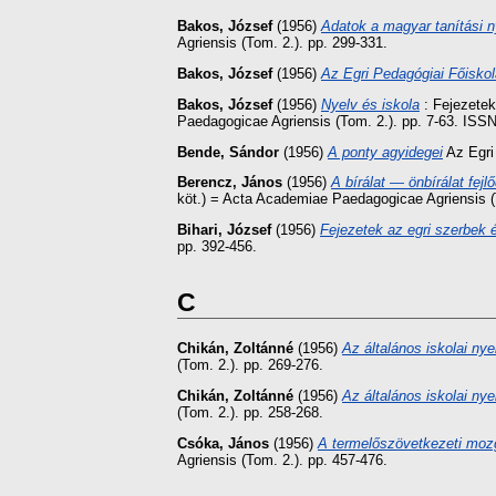
Bakos, József
(1956)
Adatok a magyar tanítási n
Agriensis (Tom. 2.). pp. 299-331.
Bakos, József
(1956)
Az Egri Pedagógiai Főisko
Bakos, József
(1956)
Nyelv és iskola
: Fejezetek
Paedagogicae Agriensis (Tom. 2.). pp. 7-63. ISSN
Bende, Sándor
(1956)
A ponty agyidegei
Az Egri
Berencz, János
(1956)
A bírálat — önbírálat fe
köt.) = Acta Academiae Paedagogicae Agriensis (T
Bihari, József
(1956)
Fejezetek az egri szerbek 
pp. 392-456.
C
Chikán, Zoltánné
(1956)
Az általános iskolai n
(Tom. 2.). pp. 269-276.
Chikán, Zoltánné
(1956)
Az általános iskolai n
(Tom. 2.). pp. 258-268.
Csóka, János
(1956)
A termelőszövetkezeti mozg
Agriensis (Tom. 2.). pp. 457-476.