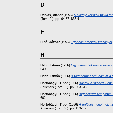
D
Darvas, Andor
(1956)
A Horthy-korszak fizika ta
(Tom. 2.). pp. 64-87. ISSN -
F
Futó, József
(1956)
Eger hőmérsékleti viszonyai
H
Hahn, István
(1956)
Egy városi felkelés a kései 
540.
Hahn, István
(1956)
A történelmi szeminárium a 
Hortobágyi, Tibor
(1956)
Adatok a szegedi Fehé
Agriensis (Tom. 2.). pp. 603-612.
Hortobágyi, Tibor
(1956)
Algaegyüttesek grafiku
602.
Hortobágyi, Tibor
(1956)
A fejlődésmeneti vázlat
Agriensis (Tom. 2.). pp. 133-163.