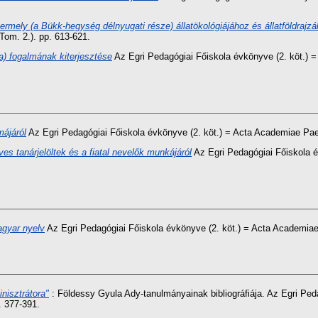
rmely (a Bükk-hegység délnyugati része) állatökológiájához és állatföldrajz
Tom. 2.). pp. 613-621.
) fogalmának kiterjesztése
Az Egri Pedagógiai Főiskola évkönyve (2. köt.) 
májáról
Az Egri Pedagógiai Főiskola évkönyve (2. köt.) = Acta Academiae Pae
es tanárjelöltek és a fiatal nevelők munkájáról
Az Egri Pedagógiai Főiskola é
gyar nyelv
Az Egri Pedagógiai Főiskola évkönyve (2. köt.) = Acta Academiae
nisztrátora"
: Földessy Gyula Ady-tanulmányainak bibliográfiája. Az Egri Ped
. 377-391.