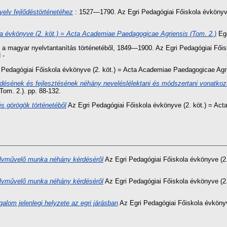
yelv fejlődéstörténetéhez
: 1527—1790. Az Egri Pedagógiai Főiskola évkönyv
la évkönyve (2. köt.) = Acta Academiae Paedagogicae Agriensis (Tom. 2.)
Ege
 a magyar nyelvtantanítás történetéből, 1849—1900. Az Egri Pedagógiai Főis
 -
 Pedagógiai Főiskola évkönyve (2. köt.) = Acta Academiae Paedagogicae Agrie
jlődésének és fejlesztésének néhány neveléslélektani és módszertani vonatko
om. 2.). pp. 88-132.
és görögök történetéből
Az Egri Pedagógiai Főiskola évkönyve (2. köt.) = Act
yelvművelő munka néhány kérdéséről
Az Egri Pedagógiai Főiskola évkönyve (2
yelvművelő munka néhány kérdéséről
Az Egri Pedagógiai Főiskola évkönyve (2
alom jelenlegi helyzete az egri járásban
Az Egri Pedagógiai Főiskola évköny