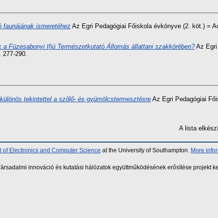
tó faunájának ismeretéhez
Az Egri Pedagógiai Főiskola évkönyve (2. köt.) = 
k a Füzesabonyi Ifjú Természetkutató Állomás állattani szakkörében?
Az Egri 
. 277-290.
különös tekintettel a szőlő- és gyümölcstermesztésre
Az Egri Pedagógiai Fői
A lista elké
 of Electronics and Computer Science
at the University of Southampton.
More info
sadalmi innováció és kutatási hálózatok együttműködésének erősítése projekt ke