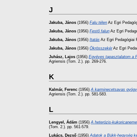
J
Jakuba, János
(1956)
Falu télen
Az Egri Pedagógi
Jakuba, János
(1956)
Festő falun
Az Egri Pedagó
Jakuba, János
(1956)
Itatás
Az Egri Pedagógiai F
Jakuba, János
(1956)
Ökrösszekér
Az Egri Pedag
Juhász, Lajos
(1956)
Egyéves tapasztalatom a F
Agriensis (Tom. 2.). pp. 269-276.
K
Kalmár, Ferenc
(1956)
A karminecetsavas gyógym
Agriensis (Tom. 2.). pp. 581-583.
L
Lengyel, Ádám
(1956)
A heterózis-kukoricanem
(Tom. 2.). pp. 561-579.
Lukács, Dezső
(1956)
Adatok a Bükk-hegység kété