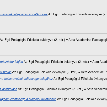
nításának világnézeti vonatkozásai
Az Egri Pedagógiai Főiskola évkönyve (2.
Az Egri Pedagógiai Főiskola évkönyve (2. köt.) = Acta Academiae Paedagogic
császárkor idején
Az Egri Pedagógiai Főiskola évkönyve (2. köt.) = Acta Acad
főiskolán
Az Egri Pedagógiai Főiskola évkönyve (2. köt.) = Acta Academiae Pa
rtó halastavainak mikrovegetációjához
Az Egri Pedagógiai Főiskola évkönyve
s ábrázolása
Az Egri Pedagógiai Főiskola évkönyve (2. köt.) = Acta Academia
rajzok jelentősége a biológiai oktatásban
Az Egri Pedagógiai Főiskola évköny