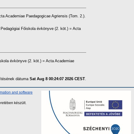
Acta Academiae Paedagogicae Agriensis (Tom. 2.).
Pedagógiai Főiskola évkönyve (2. köt.) = Acta
skola évkönyve (2. köt.) = Acta Academiae
szítésének dátuma
Sat Aug 8 00:24:07 2026 CEST
.
rmation and software
retében készült.