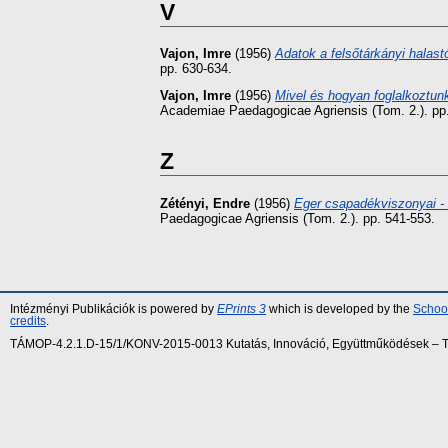
V
Vajon, Imre
(1956)
Adatok a felsőtárkányi halas
pp. 630-634.
Vajon, Imre
(1956)
Mivel és hogyan foglalkoztun
Academiae Paedagogicae Agriensis (Tom. 2.). pp
Z
Zétényi, Endre
(1956)
Eger csapadékviszonyai - 
Paedagogicae Agriensis (Tom. 2.). pp. 541-553.
Intézményi Publikációk is powered by
EPrints 3
which is developed by the
School
credits
.
TÁMOP-4.2.1.D-15/1/KONV-2015-0013 Kutatás, Innováció, Együttműködések – Tár