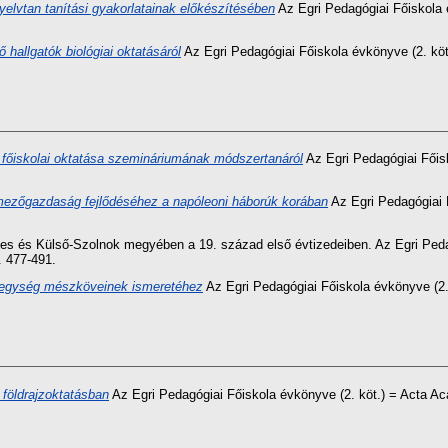
yelvtan tanítási gyakorlatainak előkészítésében
Az Egri Pedagógiai Főiskola 
hallgatók biológiai oktatásáról
Az Egri Pedagógiai Főiskola évkönyve (2. kö
főiskolai oktatása szemináriumának módszertanáról
Az Egri Pedagógiai Főis
ezőgazdaság fejlődéséhez a napóleoni háborúk korában
Az Egri Pedagógiai 
es és Külső-Szolnok megyében a 19. század első évtizedeiben. Az Egri Pedag
. 477-491.
egység mészköveinek ismeretéhez
Az Egri Pedagógiai Főiskola évkönyve (2
 földrajzoktatásban
Az Egri Pedagógiai Főiskola évkönyve (2. köt.) = Acta Ac