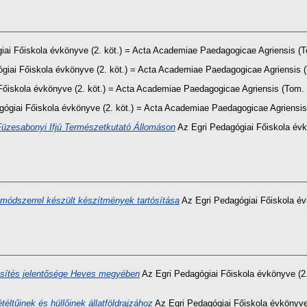
ai Főiskola évkönyve (2. köt.) = Acta Academiae Paedagogicae Agriensis (To
giai Főiskola évkönyve (2. köt.) = Acta Academiae Paedagogicae Agriensis (T
őiskola évkönyve (2. köt.) = Acta Academiae Paedagogicae Agriensis (Tom. 2
ógiai Főiskola évkönyve (2. köt.) = Acta Academiae Paedagogicae Agriensis 
üzesabonyi Ifjú Természetkutató Állomáson
Az Egri Pedagógiai Főiskola év
ódszerrel készült készítmények tartósítása
Az Egri Pedagógiai Főiskola é
esítés jelentősége Heves megyében
Az Egri Pedagógiai Főiskola évkönyve (2
ltűinek és hüllőinek állatföldrajzához
Az Egri Pedagógiai Főiskola évkönyve