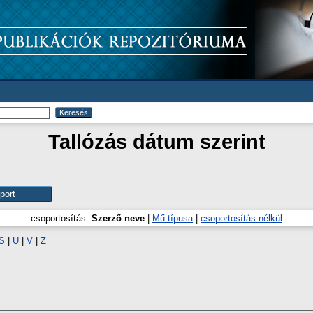
Tallózás dátum szerint
csoportosítás:
Szerző neve
|
Mű típusa
|
csoportosítás nélkül
S
|
U
|
V
|
Z