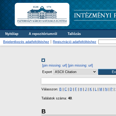
Nyitólap
A repozitóriumról
Tallózás
Bejelentkezés adatfeltöltéshez
Regisztráció adatfeltöltéshez
[pin missing: url]
[pin missing: url]
Export
Válasszon:
B
|
C
|
D
|
F
|
H
|
J
|
K
|
L
|
M
|
N
|
P
|
Találatok száma:
40
.
B