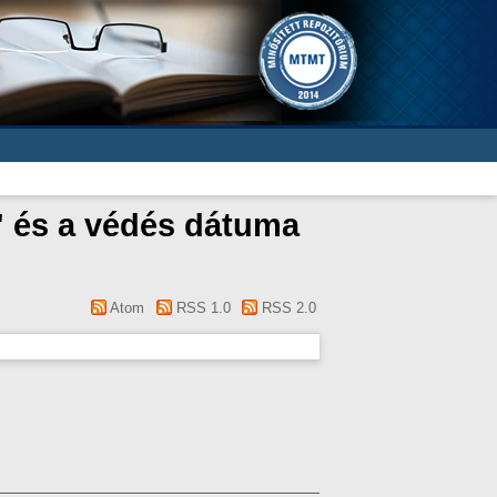
" és a védés dátuma
Atom
RSS 1.0
RSS 2.0