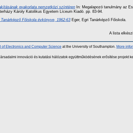
akításának gyakorlata nemzetközi színtéren
In: Megalapozó tanulmány az Es
terházy Károly Katolikus Egyetem Líceum Kiadó. pp. 83-94.
 Tanárképző Főiskola évkönyve, 1962-63
Eger, Egri Tanárképző Főiskola.
A lista elké
 of Electronics and Computer Science
at the University of Southampton.
More info
sadalmi innováció és kutatási hálózatok együttműködésének erősítése projekt ke