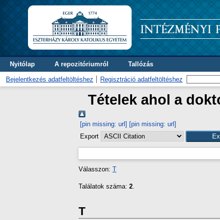
Nyitólap
A repozitóriumról
Tallózás
Bejelentkezés adatfeltöltéshez
Regisztráció adatfeltöltéshez
Tételek ahol a dok
[pin missing: url]
[pin missing: url]
Export
Válasszon:
T
Találatok száma:
2
.
T