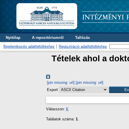
Nyitólap
A repozitóriumról
Tallózás
Bejelentkezés adatfeltöltéshez
Regisztráció adatfeltöltéshez
Tételek ahol a dok
[pin missing: url]
[pin missing: url]
Export
Válasszon:
K
Találatok száma:
1
.