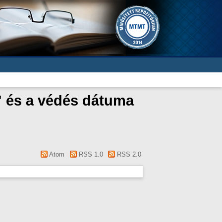
" és a védés dátuma
Atom
RSS 1.0
RSS 2.0