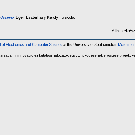
endszerek
Eger, Eszterházy Károly Főiskola.
A lista elké
 of Electronics and Computer Science
at the University of Southampton.
More info
sadalmi innováció és kutatási hálózatok együttműködésének erősítése projekt ke