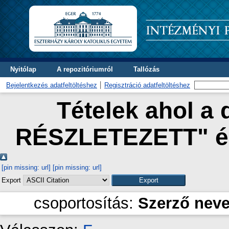
Nyitólap
A repozitóriumról
Tallózás
Bejelentkezés adatfeltöltéshez
Regisztráció adatfeltöltéshez
Tételek ahol a 
RÉSZLETEZETT" és
[pin missing: url]
[pin missing: url]
Export
csoportosítás:
Szerző nev