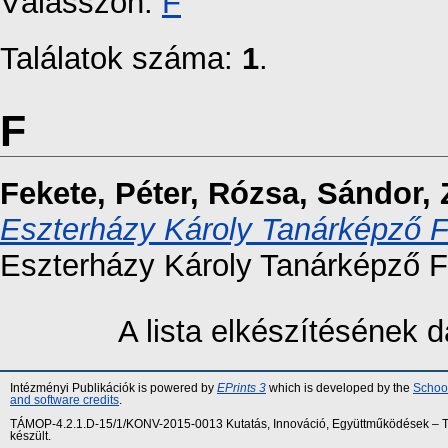
Válasszon:
F
Találatok száma:
1
.
F
Fekete, Péter
,
Rózsa, Sándor
,
Eszterházy Károly Tanárképző F
Eszterházy Károly Tanárképző F
A lista elkészítésének
Intézményi Publikációk is powered by
EPrints 3
which is developed by the
School
and software credits
.
TÁMOP-4.2.1.D-15/1/KONV-2015-0013 Kutatás, Innováció, Együttműködések – Tár
készült.