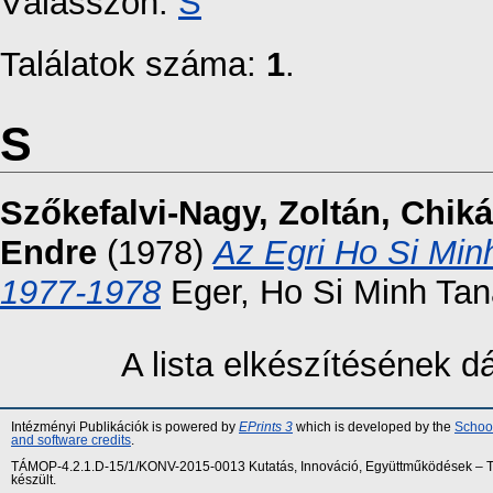
Válasszon:
S
Találatok száma:
1
.
S
Szőkefalvi-Nagy, Zoltán
,
Chiká
Endre
(1978)
Az Egri Ho Si Min
1977-1978
Eger, Ho Si Minh Tan
A lista elkészítésének 
Intézményi Publikációk is powered by
EPrints 3
which is developed by the
School
and software credits
.
TÁMOP-4.2.1.D-15/1/KONV-2015-0013 Kutatás, Innováció, Együttműködések – Tár
készült.