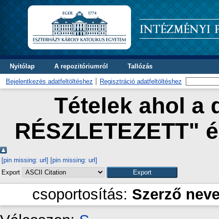
Nyitólap
A repozitóriumról
Tallózás
Bejelentkezés adatfeltöltéshez
Regisztráció adatfeltöltéshez
Tételek ahol a 
RÉSZLETEZETT" és
[pin missing: url]
[pin missing: url]
Export
csoportosítás:
Szerző nev