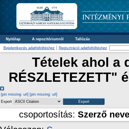
Nyitólap
A repozitóriumról
Tallózás
Bejelentkezés adatfeltöltéshez
Regisztráció adatfeltöltéshez
Tételek ahol a 
RÉSZLETEZETT" és
[pin missing: url]
[pin missing: url]
Export
csoportosítás:
Szerző nev