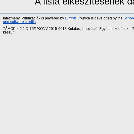
A lista elkészítésének
Intézményi Publikációk is powered by
EPrints 3
which is developed by the
School
and software credits
.
TÁMOP-4.2.1.D-15/1/KONV-2015-0013 Kutatás, Innováció, Együttműködések – Tár
készült.