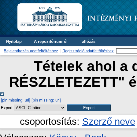
Nyitólap
A repozitóriumról
Tallózás
Bejelentkezés adatfeltöltéshez
Regisztráció adatfeltöltéshez
Tételek ahol a 
RÉSZLETEZETT" és
[pin missing: url]
[pin missing: url]
Export
csoportosítás:
Szerző neve