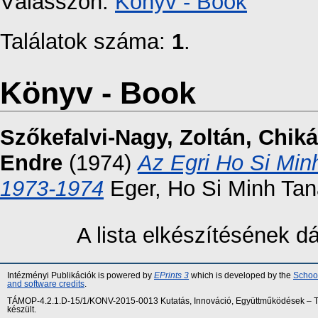
Válasszon:
Könyv - Book
Találatok száma:
1
.
Könyv - Book
Szőkefalvi-Nagy, Zoltán
,
Chiká
Endre
(1974)
Az Egri Ho Si Min
1973-1974
Eger, Ho Si Minh Tan
A lista elkészítésének 
Intézményi Publikációk is powered by
EPrints 3
which is developed by the
School
and software credits
.
TÁMOP-4.2.1.D-15/1/KONV-2015-0013 Kutatás, Innováció, Együttműködések – Tár
készült.