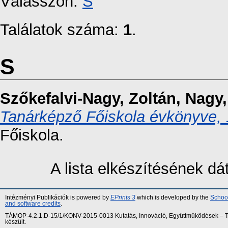
Válasszon:
S
Találatok száma:
1
.
S
Szőkefalvi-Nagy, Zoltán
,
Nagy,
Tanárképző Főiskola évkönyve,
Főiskola.
A lista elkészítésének d
Intézményi Publikációk is powered by
EPrints 3
which is developed by the
School
and software credits
.
TÁMOP-4.2.1.D-15/1/KONV-2015-0013 Kutatás, Innováció, Együttműködések – Tár
készült.