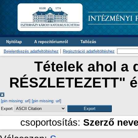
Nyitólap
A repozitóriumról
Tallózás
Bejelentkezés adatfeltöltéshez
Regisztráció adatfeltöltéshez
Tételek ahol a 
RÉSZLETEZETT" és
[pin missing: url]
[pin missing: url]
Export
csoportosítás:
Szerző nev