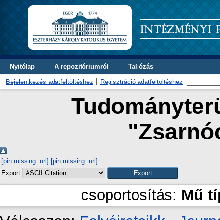
Nyitólap
A repozitóriumról
Tallózás
Bejelentkezés adatfeltöltéshez
Regisztráció adatfeltöltéshez
Tudományterül
"
Zsarnóc
[pin missing: url]
[pin missing: url]
Export
csoportosítás:
Mű t