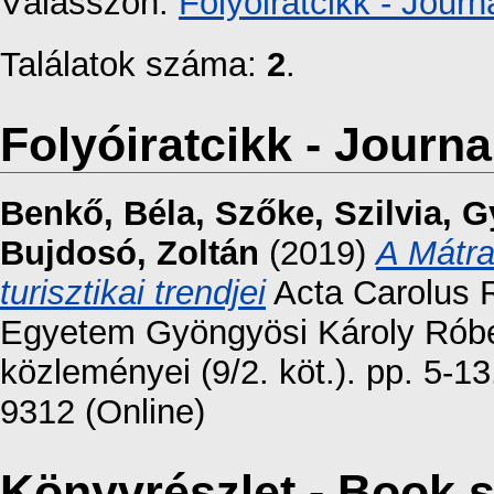
Válasszon:
Folyóiratcikk - Journa
Találatok száma:
2
.
Folyóiratcikk - Journal
Benkő, Béla
,
Szőke, Szilvia
,
G
Bujdosó, Zoltán
(2019)
A Mátra
turisztikai trendjei
Acta Carolus 
Egyetem Gyöngyösi Károly Rób
közleményei (9/2. köt.). pp. 5-
9312 (Online)
Könyvrészlet - Book s