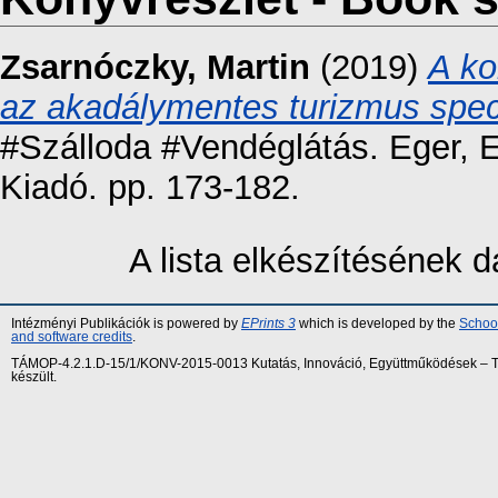
Zsarnóczky, Martin
(2019)
A ko
az akadálymentes turizmus spe
#Szálloda #Vendéglátás. Eger,
Kiadó. pp. 173-182.
A lista elkészítésének
Intézményi Publikációk is powered by
EPrints 3
which is developed by the
School
and software credits
.
TÁMOP-4.2.1.D-15/1/KONV-2015-0013 Kutatás, Innováció, Együttműködések – Tár
készült.