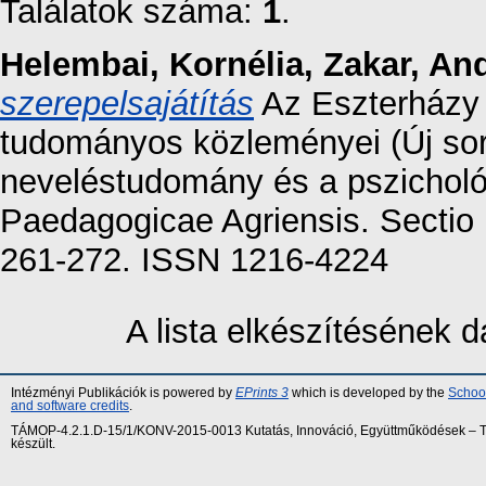
Találatok száma:
1
.
Helembai, Kornélia
,
Zakar, An
szerepelsajátítás
Az Eszterházy 
tudományos közleményei (Új sor
neveléstudomány és a pszicholó
Paedagogicae Agriensis. Sectio
261-272. ISSN 1216-4224
A lista elkészítésének
Intézményi Publikációk is powered by
EPrints 3
which is developed by the
School
and software credits
.
TÁMOP-4.2.1.D-15/1/KONV-2015-0013 Kutatás, Innováció, Együttműködések – Tár
készült.