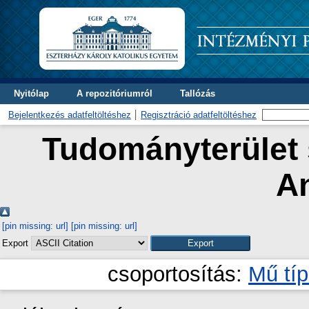
Nyitólap
A repozitóriumról
Tallózás
Bejelentkezés adatfeltöltéshez
Regisztráció adatfeltöltéshez
Tudományterület s
A
[pin missing: url]
[pin missing: url]
Export
csoportosítás:
Mű tí