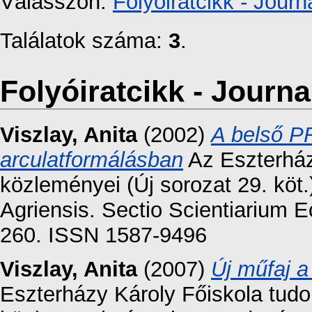
Válasszon:
Folyóiratcikk - Journa
Találatok száma:
3
.
Folyóiratcikk - Journal
Viszlay, Anita
(2002)
A belső P
arculatformálásban
Az Eszterház
közleményei (Új sorozat 29. kö
Agriensis. Sectio Scientiarium 
260. ISSN 1587-9496
Viszlay, Anita
(2007)
Új műfaj a
Eszterházy Károly Főiskola tud