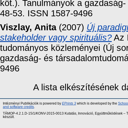
köt.). Tanulmányok a gazdaság-
48-53. ISSN 1587-9496
Viszlay, Anita
(2007)
Új paradig
stakeholder vagy spirituális?
Az 
tudományos közleményei (Új sor
gazdaság- és társadalomtudomán
9496
A lista elkészítésének
Intézményi Publikációk is powered by
EPrints 3
which is developed by the
School
and software credits
.
TÁMOP-4.2.1.D-15/1/KONV-2015-0013 Kutatás, Innováció, Együttműködések – Tár
készült.