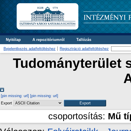
Nyitólap
A repozitóriumról
Tallózás
Bejelentkezés adatfeltöltéshez
Regisztráció adatfeltöltéshez
Tudományterület s
A
[pin missing: url]
[pin missing: url]
Export
csoportosítás:
Mű t