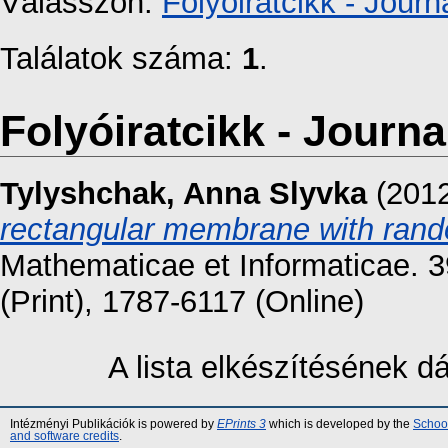
Válasszon:
Folyóiratcikk - Journa
Találatok száma:
1
.
Folyóiratcikk - Journal
Tylyshchak, Anna Slyvka
(201
rectangular membrane with rando
Mathematicae et Informaticae. 
(Print), 1787-6117 (Online)
A lista elkészítésének 
Intézményi Publikációk is powered by
EPrints 3
which is developed by the
School
and software credits
.