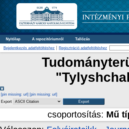
Nyitólap
A repozitóriumról
Tallózás
Bejelentkezés adatfeltöltéshez
Regisztráció adatfeltöltéshez
Tudományterül
"
Tylyshcha
[pin missing: url]
[pin missing: url]
Export
csoportosítás:
Mű t