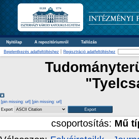
Nyitólap
A repozitóriumról
Tallózás
Bejelentkezés adatfeltöltéshez
Regisztráció adatfeltöltéshez
Tudományterül
"
Tyelcsa
[pin missing: url]
[pin missing: url]
Export
csoportosítás:
Mű t