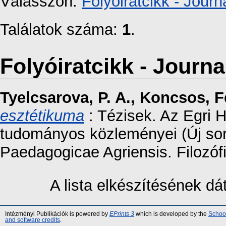
Válasszon:
Folyóiratcikk - Journa
Találatok száma:
1
.
Folyóiratcikk - Journal
Tyelcsarova, P. A.
,
Koncsos, F
esztétikuma
: Tézisek. Az Egri 
tudományos közleményei (Új sor
Paedagogicae Agriensis. Filozóf
A lista elkészítésének d
Intézményi Publikációk is powered by
EPrints 3
which is developed by the
School
and software credits
.