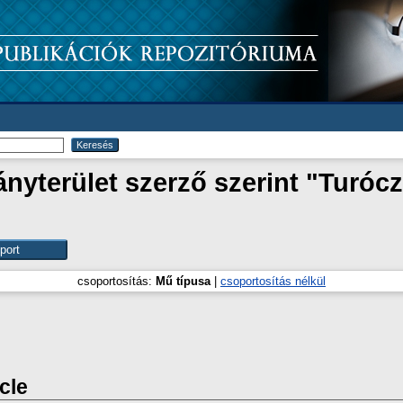
yterület szerző szerint "
Turócz
csoportosítás:
Mű típusa
|
csoportosítás nélkül
icle