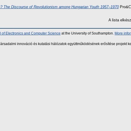
? The Discourse of Revolutionism among Hungarian Youth 1957–1970
Pro&Co
A lista elké
 of Electronics and Computer Science
at the University of Southampton.
More info
sadalmi innováció és kutatási hálózatok együttműködésének erősítése projekt ke