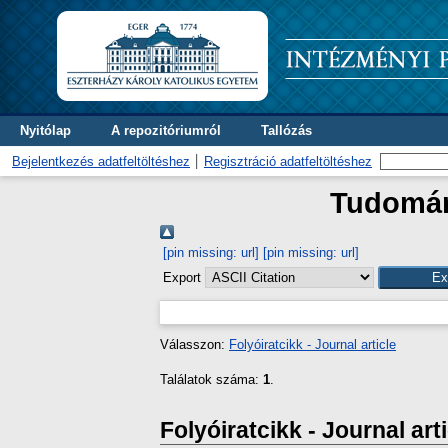
Nyitólap
A repozitóriumról
Tallózás
Bejelentkezés adatfeltöltéshez
Regisztráció adatfeltöltéshez
Tudomány
[pin missing: url]
[pin missing: url]
Export
Válasszon:
Folyóiratcikk - Journal article
Találatok száma:
1
.
Folyóiratcikk - Journal art