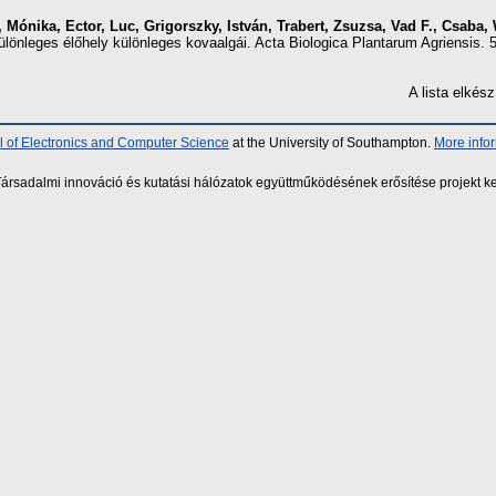
, Mónika
,
Ector, Luc
,
Grigorszky, István
,
Trabert, Zsuzsa
,
Vad F., Csaba
,
lönleges élőhely különleges kovaalgái. Acta Biologica Plantarum Agriensis. 
A lista elké
 of Electronics and Computer Science
at the University of Southampton.
More info
sadalmi innováció és kutatási hálózatok együttműködésének erősítése projekt ke