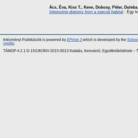
Ács, Éva
,
Kiss T., Keve
,
Dobosy, Péter
,
Duleba
Interesting diatoms from a special habitat
: Egy kü
Intézményi Publikációk is powered by
EPrints 3
which is developed by the
School
credits
.
TÁMOP-4.2.1.D-15/1/KONV-2015-0013 Kutatás, Innováció, Együttműködések – Tár