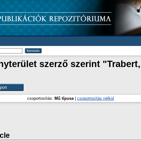
terület szerző szerint "
Trabert
csoportosítás:
Mű típusa
|
csoportosítás nélkül
icle