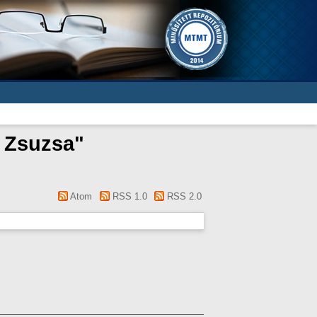
, Zsuzsa
"
Atom
RSS 1.0
RSS 2.0